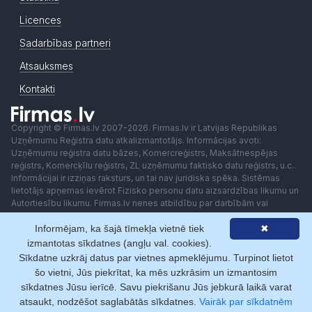
Licences
Sadarbības partneri
Atsauksmes
Kontakti
Copyright © Firmas.lv 2007-2026. Firmas.lv ir Latvijas Republikas
Uzņēmumu Reģistra datu atkalizmantotājs. Informācijas avoti:
Uzņēmumu reģistra datu bāzes, Komercreģistrs, Maksātnespējas
reģistrs, Komercķīlu reģistrs, ZL uzņēmumu faktisko datu reģistrs, u.c..
Informācijai ir izziņas raksturs, un tai nav juridiska spēka. Sistēmas
lietotājs apņemas ievērot Fizisko personu datu aizsardzības likumu un
Autortiesību likumu. Firmas.lv nenes atbildību par darbībām vai
lēmumiem, kas balstīti uz saņemto pakalpojumu. Lietotājam aizliegts
Informējam, ka šajā tīmekļa vietnē tiek
✖
izmantot jebkādas automatizētas sistēmas vai iekārtas (robotus)
piekļuvei sistēmai bez rakstiskas saskaņošanas ar Firmas.lv. Galvenā
izmantotas sīkdatnes (angļu val. cookies).
redaktore: Ingūna Pempere.
Sīkdatne uzkrāj datus par vietnes apmeklējumu. Turpinot lietot
Lietošanas noteikumi
Privātuma politika
Norēķini ar
šo vietni, Jūs piekrītat, ka mēs uzkrāsim un izmantosim
sīkdatnes Jūsu ierīcē. Savu piekrišanu Jūs jebkurā laikā varat
atsaukt, nodzēšot saglabātās sīkdatnes.
Vairāk par sīkdatnēm