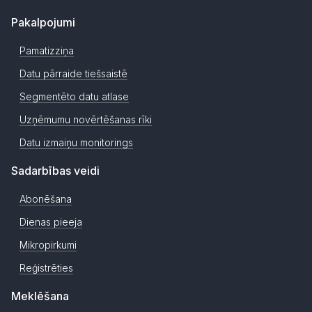
Pakalpojumi
Pamatizziņa
Datu pārraide tiešsaistē
Segmentēto datu atlase
Uzņēmumu novērtēšanas rīki
Datu izmaiņu monitorings
Sadarbības veidi
Abonēšana
Dienas pieeja
Mikropirkumi
Reģistrēties
Meklēšana