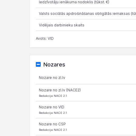
Iedzīvotāju ienākuma nodoklis (tūkst. €)
Valsts sociālās apdrošināšanas obligātās iemaksas (tūk
Vidējais darbinieku skaits
Avots: VID
Nozares
Nozare no zl.lv
Nozare no zl.lv (NACE2)
Redakcija NACE 2.1
Nozare no VID
Redakcija NACE 2.1
Nozare no CSP
Redakcija NACE 2.1