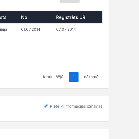
sts
No
Reģistrēts UR
unija
01.07.2014
07.07.2014
iepriekšējā
1
nākamā
Pieteikt informācijas izmaiņas