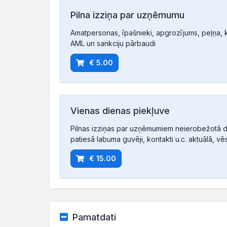
Pilna izziņa par uzņēmumu
Amatpersonas, īpašnieki, apgrozījums, peļņa, ko
AML un sankciju pārbaudi
€ 5.00
Vienas dienas piekļuve
Pilnas izziņas par uzņēmumiem neierobežotā d
patiesā labuma guvēji, kontakti u.c. aktuālā, vē
€ 15.00
Pamatdati