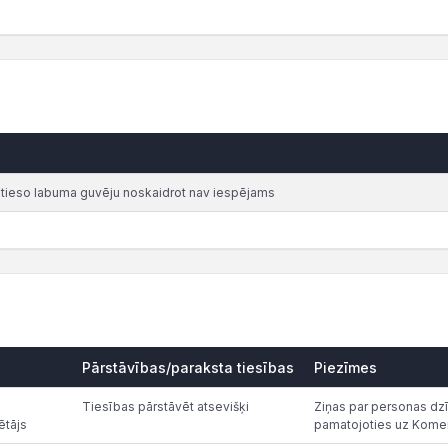
atieso labuma guvēju noskaidrot nav iespējams
Pārstāvības/paraksta tiesības
Piezīmes
Tiesības pārstāvēt atsevišķi
Ziņas par personas dzī
ētājs
pamatojoties uz Komer