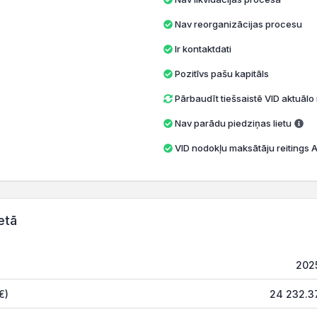
Nav reorganizācijas procesu
Ir kontaktdati
Pozitīvs pašu kapitāls
Pārbaudīt tiešsaistē VID aktuāl
Nav parādu piedziņas lietu
VID nodokļu maksātāju reitings A 
etā
202
€)
24 232.3