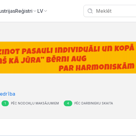
ustrijas
Reģistri
LV
iedrība
1
4
PĒC NODOKĻU MAKSĀJUMIEM
PĒC DARBINIEKU SKAITA