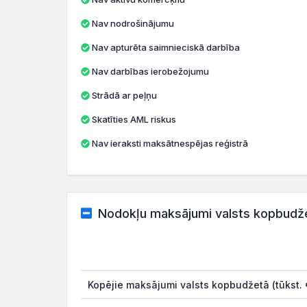
Nav nodrošinājumu
Nav apturēta saimnieciskā darbība
Nav darbības ierobežojumu
Strādā ar peļņu
Skatīties AML riskus
Nav ieraksti maksātnespējas reģistrā
Nodokļu maksājumi valsts kopbudž
Kopējie maksājumi valsts kopbudžetā (tūkst. 