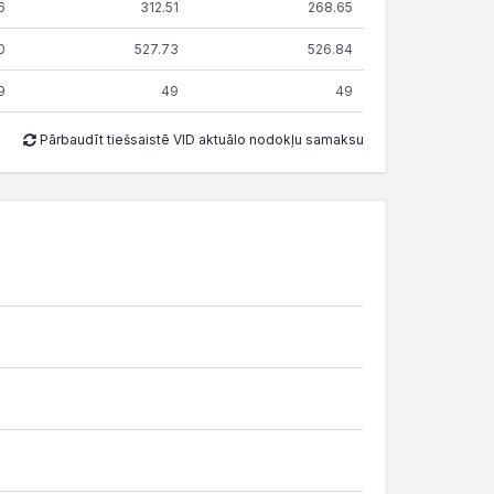
6
312.51
268.65
0
527.73
526.84
9
49
49
Pārbaudīt tiešsaistē VID aktuālo nodokļu samaksu