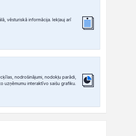
, vēsturiskā informācija. Iekļauj arī
ķīlas, nodrošinājumi, nodokļu parādi,
tīto uzņēmumu interaktīvo saišu grafiku.