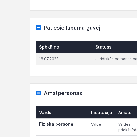
Patiesie labuma guvēji
Spēkā no
Statuss
18.07.2023
Juridiskās personas p
Amatpersonas
Vārds
Institūcija
Amats
Fiziska persona
Valde
Valdes
priekšsēd