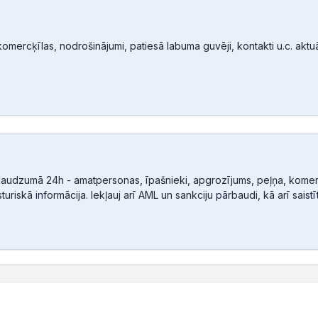
mercķīlas, nodrošinājumi, patiesā labuma guvēji, kontakti u.c. aktuālā
audzumā 24h - amatpersonas, īpašnieki, apgrozījums, peļņa, komerc
sturiskā informācija. Iekļauj arī AML un sankciju pārbaudi, kā arī sais