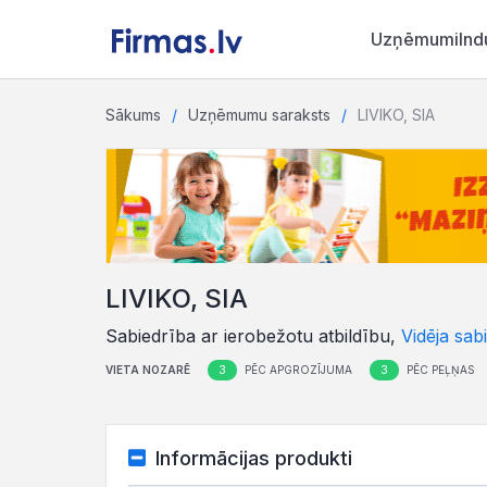
Uzņēmumi
Ind
Sākums
Uzņēmumu saraksts
LIVIKO, SIA
LIVIKO, SIA
Sabiedrība ar ierobežotu atbildību,
Vidēja sab
3
3
VIETA NOZARĒ
PĒC APGROZĪJUMA
PĒC PEĻŅAS
Informācijas produkti