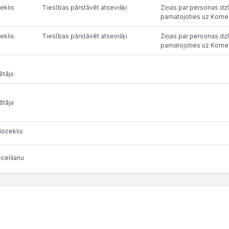
eklis
Tiesības pārstāvēt atsevišķi
Ziņas par personas dzī
pamatojoties uz Komer
eklis
Tiesības pārstāvēt atsevišķi
Ziņas par personas dzī
pamatojoties uz Komer
ētājs
ētāja
oceklis
ecelšanu