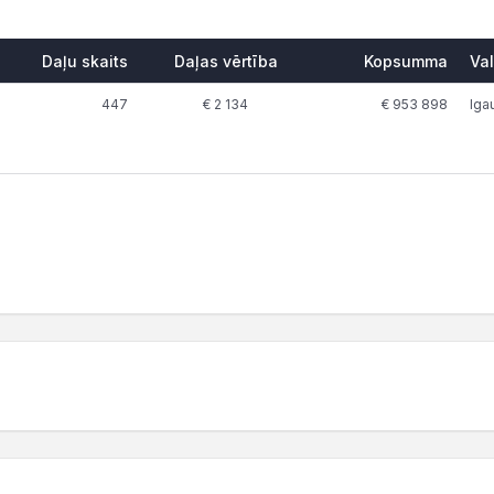
Daļu skaits
Daļas vērtība
Kopsumma
Val
447
€ 2 134
€ 953 898
Iga