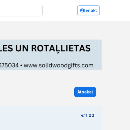
Ienākt
Atpakaļ
€11.00