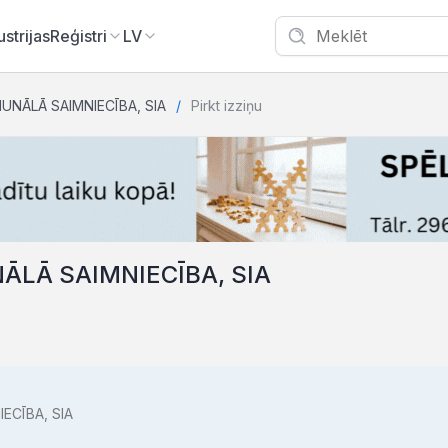
ustrijas
Reģistri
LV
NĀLĀ SAIMNIECĪBA, SIA
Pirkt izziņu
ĀLĀ SAIMNIECĪBA, SIA
ECĪBA, SIA