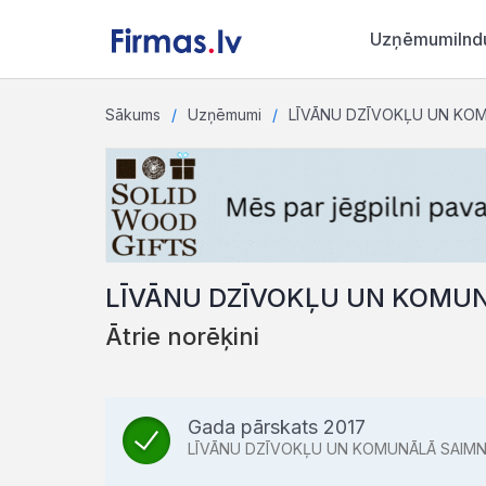
Uzņēmumi
Ind
Sākums
Uzņēmumi
LĪVĀNU DZĪVOKĻU UN KOMU
LĪVĀNU DZĪVOKĻU UN KOMUN
Ātrie norēķini
Gada pārskats 2017
LĪVĀNU DZĪVOKĻU UN KOMUNĀLĀ SAIMNI