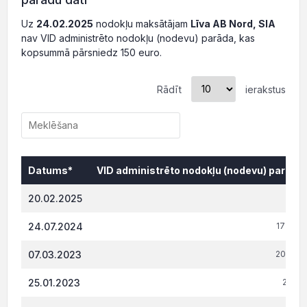
Uz
24.02.2025
nodokļu maksātājam
Līva AB Nord, SIA
nav VID administrēto nodokļu (nodevu) parāda, kas
kopsummā pārsniedz 150 euro.
Rādīt
ierakstus
Datums*
VID administrēto nodokļu (nodevu) parāds,
Datums*
VID administrēto nodokļu (nodevu) parāds,
20.02.2025
0.
24.07.2024
17 872
07.03.2023
20 954.
25.01.2023
2 541