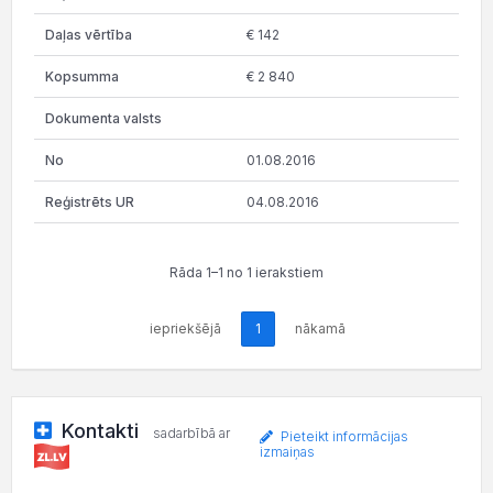
€ 142
€ 2 840
01.08.2016
04.08.2016
Rāda 1–1 no 1 ierakstiem
iepriekšējā
1
nākamā
Kontakti
sadarbībā ar
Pieteikt informācijas
izmaiņas