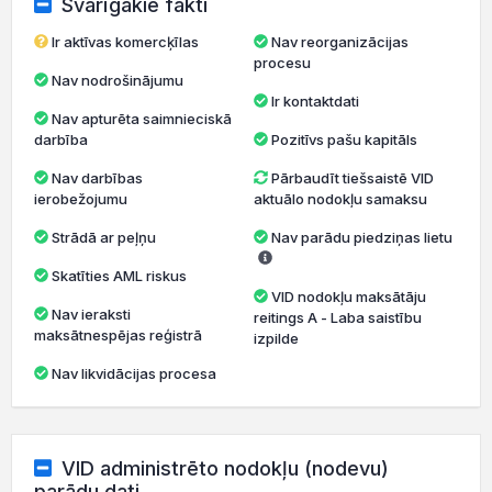
Svarīgākie fakti
Ir aktīvas komercķīlas
Nav reorganizācijas
procesu
Nav nodrošinājumu
Ir kontaktdati
Nav apturēta saimnieciskā
darbība
Pozitīvs pašu kapitāls
Nav darbības
Pārbaudīt tiešsaistē VID
ierobežojumu
aktuālo nodokļu samaksu
Strādā ar peļņu
Nav parādu piedziņas lietu
Skatīties AML riskus
VID nodokļu maksātāju
Nav ieraksti
reitings A - Laba saistību
maksātnespējas reģistrā
izpilde
Nav likvidācijas procesa
VID administrēto nodokļu (nodevu)
parādu dati