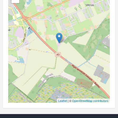
Leaflet
| ©
OpenStreetMap contributors