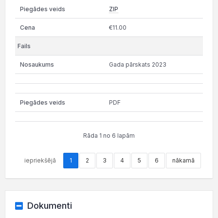
ZIP
€11.00
Gada pārskats 2023
PDF
Rāda 1 no 6 lapām
iepriekšējā
1
2
3
4
5
6
nākamā
Dokumenti