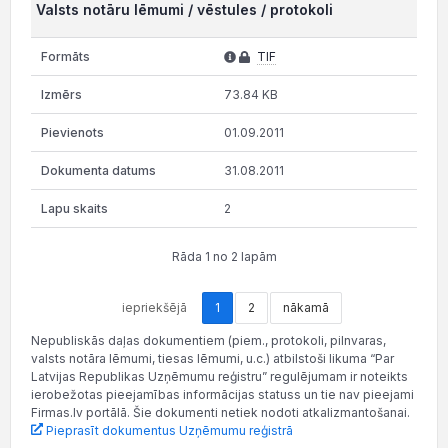
Valsts notāru lēmumi / vēstules / protokoli
TIF
73.84 KB
01.09.2011
31.08.2011
2
Rāda 1 no 2 lapām
iepriekšējā
1
2
nākamā
Nepubliskās daļas dokumentiem (piem., protokoli, pilnvaras,
valsts notāra lēmumi, tiesas lēmumi, u.c.) atbilstoši likuma “Par
Latvijas Republikas Uzņēmumu reģistru” regulējumam ir noteikts
ierobežotas pieejamības informācijas statuss un tie nav pieejami
Firmas.lv portālā. Šie dokumenti netiek nodoti atkalizmantošanai.
Pieprasīt dokumentus Uzņēmumu reģistrā