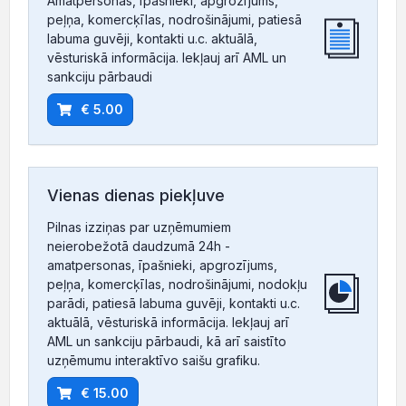
Amatpersonas, īpašnieki, apgrozījums,
peļņa, komercķīlas, nodrošinājumi, patiesā
labuma guvēji, kontakti u.c. aktuālā,
vēsturiskā informācija. Iekļauj arī AML un
sankciju pārbaudi
€ 5.00
Vienas dienas piekļuve
Pilnas izziņas par uzņēmumiem
neierobežotā daudzumā 24h -
amatpersonas, īpašnieki, apgrozījums,
peļņa, komercķīlas, nodrošinājumi, nodokļu
parādi, patiesā labuma guvēji, kontakti u.c.
aktuālā, vēsturiskā informācija. Iekļauj arī
AML un sankciju pārbaudi, kā arī saistīto
uzņēmumu interaktīvo saišu grafiku.
€ 15.00