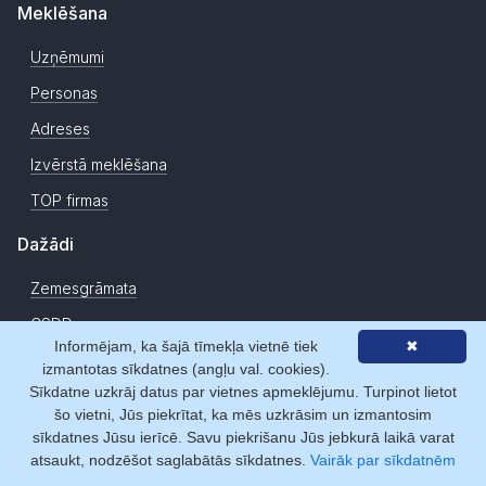
Meklēšana
Uzņēmumi
Personas
Adreses
Izvērstā meklēšana
TOP firmas
Dažādi
Zemesgrāmata
CSDD
Informējam, ka šajā tīmekļa vietnē tiek
✖
Jauni uzņēmumi
izmantotas sīkdatnes (angļu val. cookies).
Sīkdatne uzkrāj datus par vietnes apmeklējumu. Turpinot lietot
Ziņas
šo vietni, Jūs piekrītat, ka mēs uzkrāsim un izmantosim
Par mums
sīkdatnes Jūsu ierīcē. Savu piekrišanu Jūs jebkurā laikā varat
atsaukt, nodzēšot saglabātās sīkdatnes.
Vairāk par sīkdatnēm
Par Firmas.lv