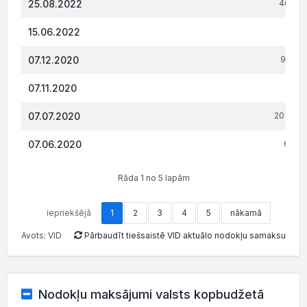
25.08.2022
40 121
15.06.2022
165
07.12.2020
9 058.
07.11.2020
8 512
07.07.2020
20 403.
07.06.2020
6 105
Rāda 1 no 5 lapām
iepriekšējā
1
2
3
4
5
nākamā
Avots: VID
Pārbaudīt tiešsaistē VID aktuālo nodokļu samaksu
Nodokļu maksājumi valsts kopbudžetā