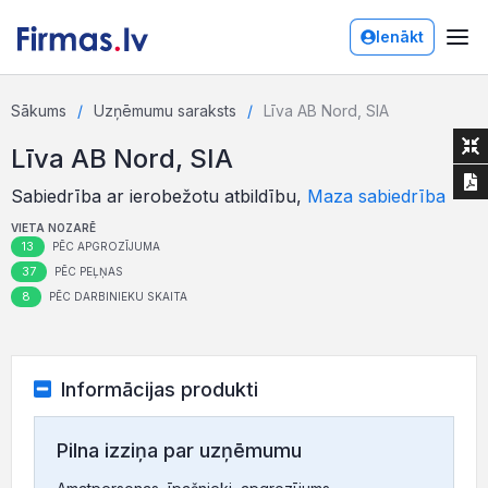
Ienākt
Sākums
Uzņēmumu saraksts
Līva AB Nord, SIA
Līva AB Nord, SIA
Sabiedrība ar ierobežotu atbildību,
Maza sabiedrība
VIETA NOZARĒ
13
PĒC APGROZĪJUMA
37
PĒC PEĻŅAS
8
PĒC DARBINIEKU SKAITA
Informācijas produkti
Pilna izziņa par uzņēmumu