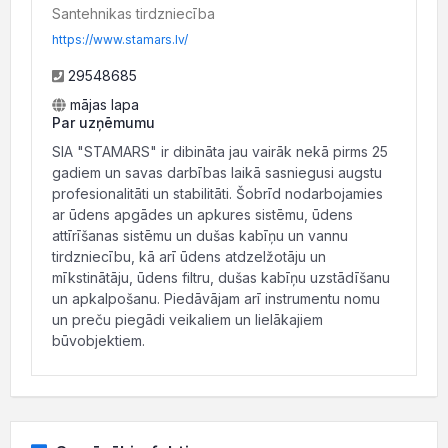
Santehnikas tirdzniecība
https://www.stamars.lv/
29548685
mājas lapa
Par uzņēmumu
SIA "STAMARS" ir dibināta jau vairāk nekā pirms 25
gadiem un savas darbības laikā sasniegusi augstu
profesionalitāti un stabilitāti. Šobrīd nodarbojamies
ar ūdens apgādes un apkures sistēmu, ūdens
attīrīšanas sistēmu un dušas kabīņu un vannu
tirdzniecību, kā arī ūdens atdzelžotāju un
mīkstinātāju, ūdens filtru, dušas kabīņu uzstādīšanu
un apkalpošanu. Piedāvājam arī instrumentu nomu
un preču piegādi veikaliem un lielākajiem
būvobjektiem.