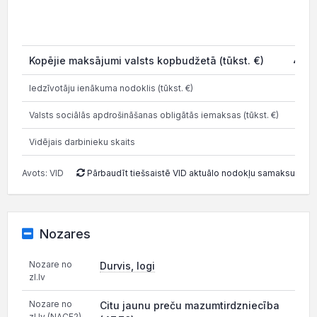
20
Kopējie maksājumi valsts kopbudžetā (tūkst. €)
443.
Iedzīvotāju ienākuma nodoklis (tūkst. €)
186
Valsts sociālās apdrošināšanas obligātās iemaksas (tūkst. €)
401
Vidējais darbinieku skaits
Avots: VID
Pārbaudīt tiešsaistē VID aktuālo nodokļu samaksu
Nozares
Nozare no
Durvis, logi
zl.lv
Nozare no
Citu jaunu preču mazumtirdzniecība
zl.lv (NACE2)