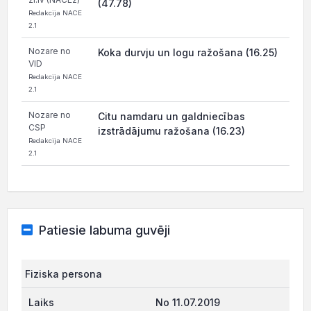
(47.78)
Redakcija NACE
2.1
Nozare no
Koka durvju un logu ražošana (16.25)
VID
Redakcija NACE
2.1
Nozare no
Citu namdaru un galdniecības
CSP
izstrādājumu ražošana (16.23)
Redakcija NACE
2.1
Patiesie labuma guvēji
Fiziska persona
No 11.07.2019