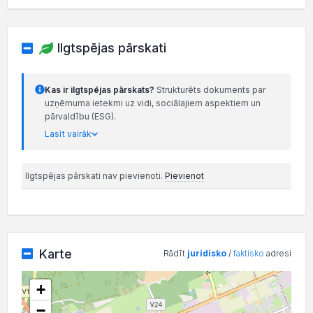
Ilgtspējas pārskati
Kas ir ilgtspējas pārskats?
Strukturēts dokuments par
uzņēmuma ietekmi uz vidi, sociālajiem aspektiem un
pārvaldību (ESG).
Lasīt vairāk
Ilgtspējas pārskati nav pievienoti.
Pievienot
Karte
Rādīt
juridisko
/
faktisko
adresi
+
−