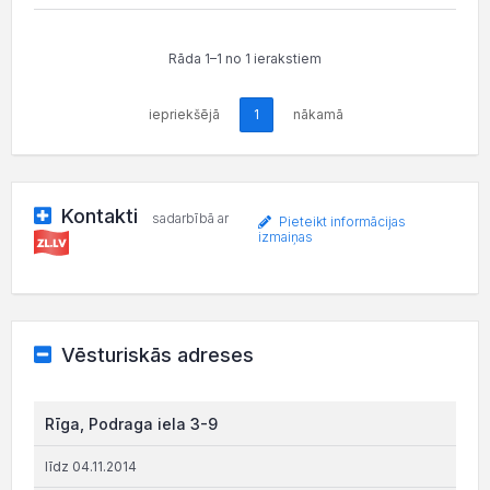
Rāda 1–1 no 1 ierakstiem
iepriekšējā
1
nākamā
Kontakti
sadarbībā ar
Pieteikt informācijas
izmaiņas
Vēsturiskās adreses
Rīga, Podraga iela 3-9
līdz 04.11.2014