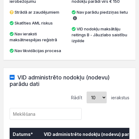
ierobežojumu
nodokļu parādi virs € 150
Strādā ar zaudējumiem
Nav parādu piedziņas lietu
Skatīties AML riskus
VID nodokļu maksātāju
Nav ieraksti
reitings B - Jāuzlabo saistību
maksātnespējas reģistrā
izpilde
Nav likvidācijas procesa
VID administrēto nodokļu (nodevu)
parādu dati
Rādīt
ierakstus
Datums*
VID administrēto nodokļu (nodevu) parāds,