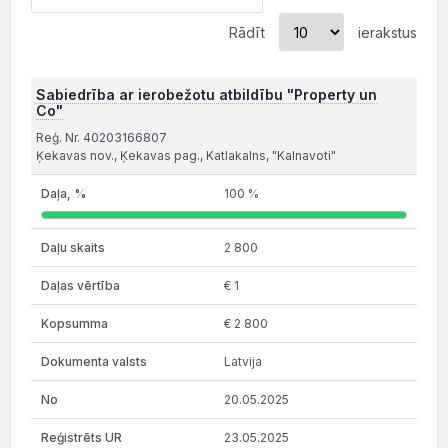
Rādīt
ierakstus
Sabiedrība ar ierobežotu atbildību "Property un
Co"
Reģ. Nr. 40203166807
Ķekavas nov., Ķekavas pag., Katlakalns, "Kalnavoti"
100 %
2 800
€ 1
€ 2 800
Latvija
20.05.2025
23.05.2025