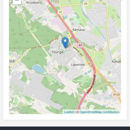
Leaflet
| ©
OpenStreetMap contributors