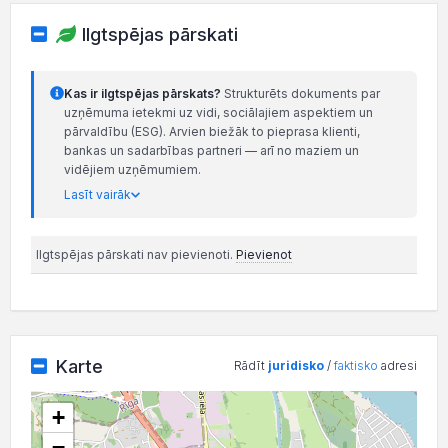
Ilgtspējas pārskati
Kas ir ilgtspējas pārskats?
Strukturēts dokuments par
uzņēmuma ietekmi uz vidi, sociālajiem aspektiem un
pārvaldību (ESG). Arvien biežāk to pieprasa klienti,
bankas un sadarbības partneri — arī no maziem un
vidējiem uzņēmumiem.
Lasīt vairāk
Ilgtspējas pārskati nav pievienoti.
Pievienot
Karte
Rādīt
juridisko
/
faktisko
adresi
+
−