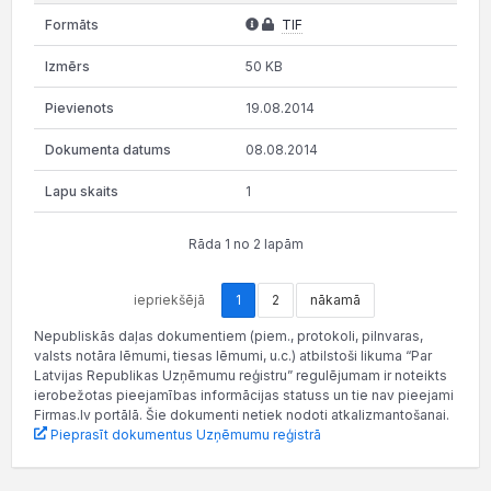
TIF
50 KB
19.08.2014
08.08.2014
1
Rāda 1 no 2 lapām
iepriekšējā
1
2
nākamā
Nepubliskās daļas dokumentiem (piem., protokoli, pilnvaras,
valsts notāra lēmumi, tiesas lēmumi, u.c.) atbilstoši likuma “Par
Latvijas Republikas Uzņēmumu reģistru” regulējumam ir noteikts
ierobežotas pieejamības informācijas statuss un tie nav pieejami
Firmas.lv portālā. Šie dokumenti netiek nodoti atkalizmantošanai.
Pieprasīt dokumentus Uzņēmumu reģistrā