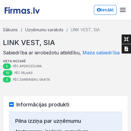
Ienākt
Sākums
Uzņēmumu saraksts
LINK VEST, SIA
LINK VEST, SIA
Sabiedrība ar ierobežotu atbildību,
Maza sabiedrība
VIETA NOZARĒ
5
PĒC APGROZĪJUMA
10
PĒC PEĻŅAS
3
PĒC DARBINIEKU SKAITA
Informācijas produkti
Pilna izziņa par uzņēmumu