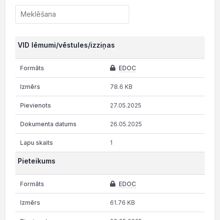
VID lēmumi/vēstules/izziņas
EDOC
78.6 KB
27.05.2025
26.05.2025
1
Pieteikums
EDOC
61.76 KB