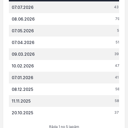
Datums*
VID administrēto nodokļu (nodevu) parāds,
07.07.2026
43 996.
08.06.2026
79 831
07.05.2026
57 160
07.04.2026
51 224
09.03.2026
39 437.
10.02.2026
47 699.
07.01.2026
41 786.
08.12.2025
58 107
11.11.2025
58 024.
20.10.2025
37 664.
Rāda 1 no 5 lapām