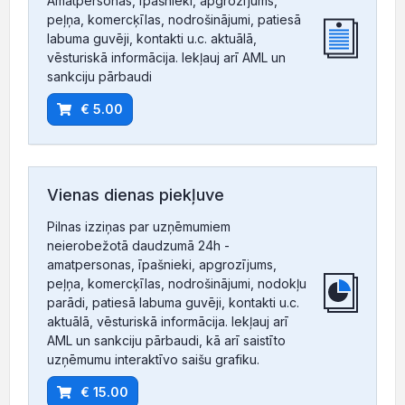
Amatpersonas, īpašnieki, apgrozījums,
peļņa, komercķīlas, nodrošinājumi, patiesā
labuma guvēji, kontakti u.c. aktuālā,
vēsturiskā informācija. Iekļauj arī AML un
sankciju pārbaudi
€ 5.00
Vienas dienas piekļuve
Pilnas izziņas par uzņēmumiem
neierobežotā daudzumā 24h -
amatpersonas, īpašnieki, apgrozījums,
peļņa, komercķīlas, nodrošinājumi, nodokļu
parādi, patiesā labuma guvēji, kontakti u.c.
aktuālā, vēsturiskā informācija. Iekļauj arī
AML un sankciju pārbaudi, kā arī saistīto
uzņēmumu interaktīvo saišu grafiku.
€ 15.00