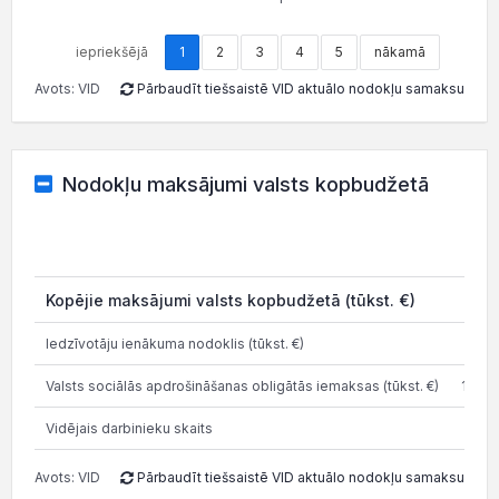
iepriekšējā
1
2
3
4
5
nākamā
Avots: VID
Pārbaudīt tiešsaistē VID aktuālo nodokļu samaksu
Nodokļu maksājumi valsts kopbudžetā
202
Kopējie maksājumi valsts kopbudžetā (tūkst. €)
50
Iedzīvotāju ienākuma nodoklis (tūkst. €)
52.2
Valsts sociālās apdrošināšanas obligātās iemaksas (tūkst. €)
146.8
Vidējais darbinieku skaits
4
Avots: VID
Pārbaudīt tiešsaistē VID aktuālo nodokļu samaksu