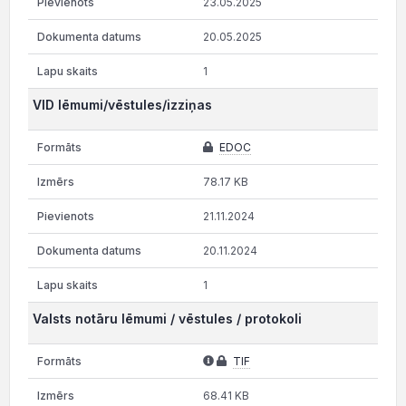
23.05.2025
20.05.2025
1
VID lēmumi/vēstules/izziņas
EDOC
78.17 KB
21.11.2024
20.11.2024
1
Valsts notāru lēmumi / vēstules / protokoli
TIF
68.41 KB