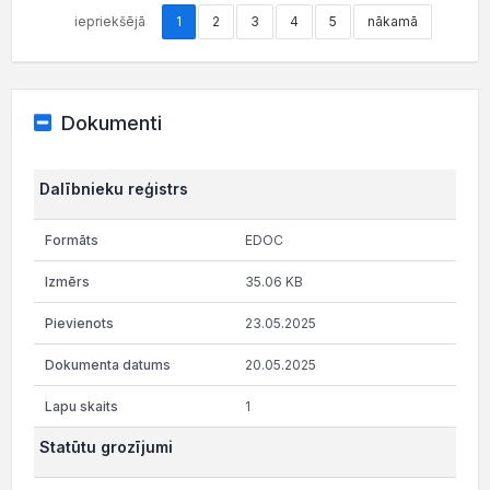
iepriekšējā
1
2
3
4
5
nākamā
Dokumenti
Dalībnieku reģistrs
EDOC
35.06 KB
23.05.2025
20.05.2025
1
Statūtu grozījumi