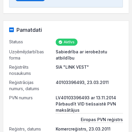
Pamatdati
Statuss
Aktīvs
Uzņēmējdarbības
Sabiedrība ar ierobežotu
forma
atbildību
Reģistrēts
SIA "LINK VEST"
nosaukums
Reģistrācijas
40103396493, 23.03.2011
numurs, datums
PVN numurs
LV40103396493 ar 13.11.2014
Pārbaudīt VID tiešsaistē PVN
maksātājus
Eiropas PVN reģistrs
Reģistrs, datums
Komercreģistrs, 23.03.2011