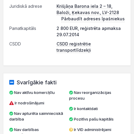
Juridiskā adrese
Krišjāņa Barona iela 2 – 18,
Baloži, Ķekavas nov., LV-2128
Pārbaudīt adreses īpašniekus
Pamatkapitāls
2 800 EUR, reģistrēta apmaksa
29.07.2014
CSDD
CSDD reģistrētie
transportlīdzekļi
Svarīgākie fakti
Nav aktīvu komercķīlu
Nav reorganizācijas
procesu
Ir nodrošinājumi
Ir kontaktdati
Nav apturēta saimnieciskā
darbība
Pozitīvs pašu kapitāls
Nav darbības
Ir VID administrējami