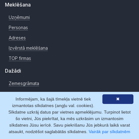
Meklēšana
Uzņēmumi
Personas
Adreses
Izvērstā meklēšana
TOP firmas
Dažādi
Zemesgrāmata
CSDD
Informējam, ka šajā tīmekļa vietnē tiek
✖
Jauni uzņēmumi
izmantotas sīkdatnes (angļu val. cookies).
Sīkdatne uzkrāj datus par vietnes apmeklējumu. Turpinot lietot
Ziņas
šo vietni, Jūs piekrītat, ka mēs uzkrāsim un izmantosim
sīkdatnes Jūsu ierīcē. Savu piekrišanu Jūs jebkurā laikā varat
Par mums
atsaukt, nodzēšot saglabātās sīkdatnes.
Vairāk par sīkdatnēm