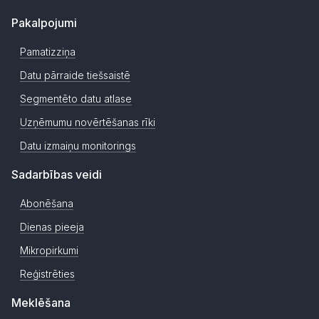
Pakalpojumi
Pamatizziņa
Datu pārraide tiešsaistē
Segmentēto datu atlase
Uzņēmumu novērtēšanas rīki
Datu izmaiņu monitorings
Sadarbības veidi
Abonēšana
Dienas pieeja
Mikropirkumi
Reģistrēties
Meklēšana