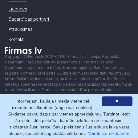
Licences
Sadarbības partneri
Atsauksmes
Kontakti
Copyright © Firmas.lv 2007-2026. Firmas.lv ir Latvijas Republikas
Uzņēmumu Reģistra datu atkalizmantotājs. Informācijas avoti:
Uzņēmumu reģistra datu bāzes, Komercreģistrs, Maksātnespējas
reģistrs, Komercķīlu reģistrs, ZL uzņēmumu faktisko datu reģistrs, u.c..
Informācijai ir izziņas raksturs, un tai nav juridiska spēka. Sistēmas
lietotājs apņemas ievērot Fizisko personu datu aizsardzības likumu un
Autortiesību likumu. Firmas.lv nenes atbildību par darbībām vai
lēmumiem, kas balstīti uz saņemto pakalpojumu. Lietotājam aizliegts
Informējam, ka šajā tīmekļa vietnē tiek
✖
izmantot jebkādas automatizētas sistēmas vai iekārtas (robotus)
piekļuvei sistēmai bez rakstiskas saskaņošanas ar Firmas.lv. Galvenā
izmantotas sīkdatnes (angļu val. cookies).
redaktore: Ingūna Pempere.
Sīkdatne uzkrāj datus par vietnes apmeklējumu. Turpinot lietot
Lietošanas noteikumi
Privātuma politika
Norēķini ar
šo vietni, Jūs piekrītat, ka mēs uzkrāsim un izmantosim
sīkdatnes Jūsu ierīcē. Savu piekrišanu Jūs jebkurā laikā varat
atsaukt, nodzēšot saglabātās sīkdatnes.
Vairāk par sīkdatnēm