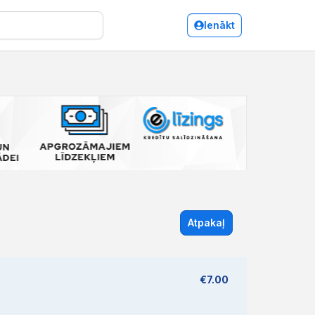
Ienākt
Atpakaļ
€7.00