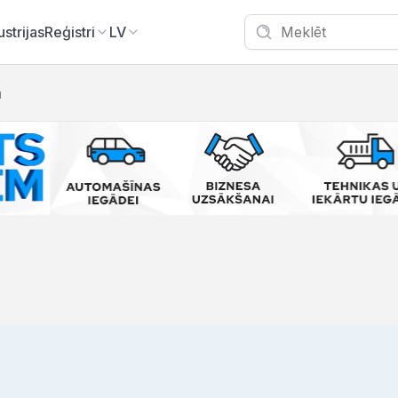
ustrijas
Reģistri
LV
u