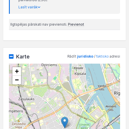
Lasīt vairāk
Ilgtspējas pārskati nav pievienoti.
Pievienot
Karte
Rādīt
juridisko
/
faktisko
adresi
+
−