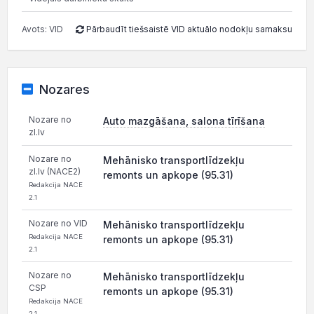
Avots: VID
Pārbaudīt tiešsaistē VID aktuālo nodokļu samaksu
Nozares
Nozare no
Auto mazgāšana, salona tīrīšana
zl.lv
Nozare no
Mehānisko transportlīdzekļu
zl.lv (NACE2)
remonts un apkope (95.31)
Redakcija NACE
2.1
Nozare no VID
Mehānisko transportlīdzekļu
Redakcija NACE
remonts un apkope (95.31)
2.1
Nozare no
Mehānisko transportlīdzekļu
CSP
remonts un apkope (95.31)
Redakcija NACE
2.1