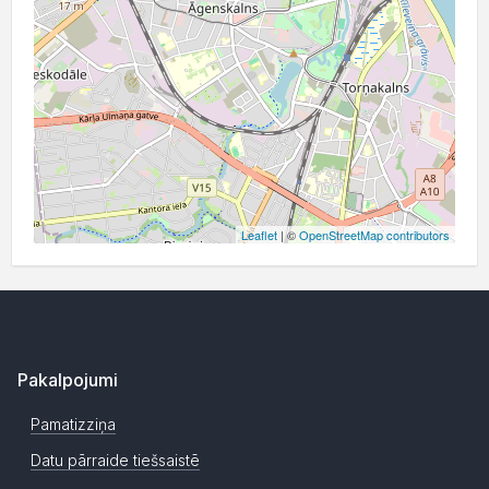
Leaflet
| ©
OpenStreetMap contributors
Pakalpojumi
Pamatizziņa
Datu pārraide tiešsaistē