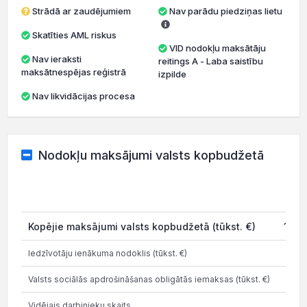
Strādā ar zaudējumiem
Nav parādu piedziņas lietu
Skatīties AML riskus
VID nodokļu maksātāju
Nav ieraksti
reitings A - Laba saistību
maksātnespējas reģistrā
izpilde
Nav likvidācijas procesa
Nodokļu maksājumi valsts kopbudžetā
202
Kopējie maksājumi valsts kopbudžetā (tūkst. €)
154.
Iedzīvotāju ienākuma nodoklis (tūkst. €)
11.
Valsts sociālās apdrošināšanas obligātās iemaksas (tūkst. €)
26.
Vidējais darbinieku skaits