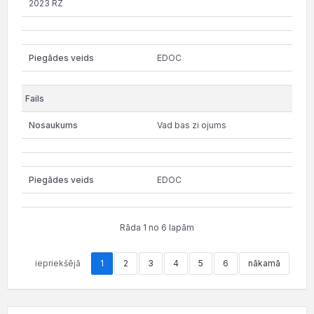
2023 RZ
EDOC
Vad bas zi ojums
EDOC
Rāda 1 no 6 lapām
iepriekšējā
1
2
3
4
5
6
nākamā