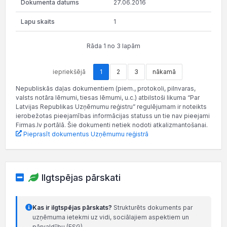
27.06.2016
1
Rāda 1 no 3 lapām
iepriekšējā
1
2
3
nākamā
Nepubliskās daļas dokumentiem (piem., protokoli, pilnvaras,
valsts notāra lēmumi, tiesas lēmumi, u.c.) atbilstoši likuma “Par
Latvijas Republikas Uzņēmumu reģistru” regulējumam ir noteikts
ierobežotas pieejamības informācijas statuss un tie nav pieejami
Firmas.lv portālā. Šie dokumenti netiek nodoti atkalizmantošanai.
Pieprasīt dokumentus Uzņēmumu reģistrā
Ilgtspējas pārskati
Kas ir ilgtspējas pārskats?
Strukturēts dokuments par
uzņēmuma ietekmi uz vidi, sociālajiem aspektiem un
pārvaldību (ESG).