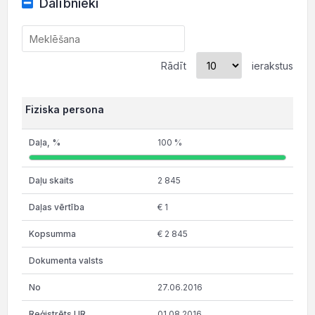
Dalībnieki
Rādīt
ierakstus
Fiziska persona
100 %
2 845
€ 1
€ 2 845
27.06.2016
01.08.2016