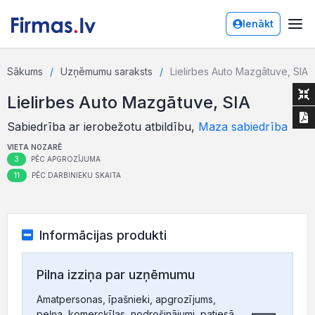
Ienākt
Sākums
Uzņēmumu saraksts
Lielirbes Auto Mazgātuve, SIA
Lielirbes Auto Mazgātuve, SIA
Sabiedrība ar ierobežotu atbildību,
Maza sabiedrība
VIETA NOZARĒ
3
PĒC APGROZĪJUMA
11
PĒC DARBINIEKU SKAITA
Informācijas produkti
Pilna izziņa par uzņēmumu
Amatpersonas, īpašnieki, apgrozījums,
peļņa, komercķīlas, nodrošinājumi, patiesā