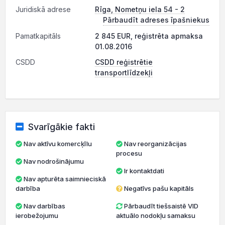
Juridiskā adrese
Rīga, Nometņu iela 54 - 2
Pārbaudīt adreses īpašniekus
Pamatkapitāls
2 845 EUR, reģistrēta apmaksa
01.08.2016
CSDD
CSDD reģistrētie
transportlīdzekļi
Svarīgākie fakti
Nav aktīvu komercķīlu
Nav reorganizācijas
procesu
Nav nodrošinājumu
Ir kontaktdati
Nav apturēta saimnieciskā
darbība
Negatīvs pašu kapitāls
Nav darbības
Pārbaudīt tiešsaistē VID
ierobežojumu
aktuālo nodokļu samaksu