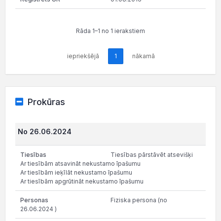
Rāda 1–1 no 1 ierakstiem
iepriekšējā
1
nākamā
Prokūras
No 26.06.2024
Tiesības pārstāvēt atsevišķi
Ar tiesībām atsavināt nekustamo īpašumu
Ar tiesībām ieķīlāt nekustamo īpašumu
Ar tiesībām apgrūtināt nekustamo īpašumu
Fiziska persona (no
26.06.2024 )