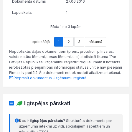
27.06.2016
1
Rāda 1 no 3 lapām
iepriekšējā
1
2
3
nākamā
Nepubliskās daļas dokumentiem (piem., protokoli, pilnvaras,
valsts notāra lēmumi, tiesas lēmumi, u.c.) atbilstoši likuma “Par
Latvijas Republikas Uzņēmumu reģistru” regulējumam ir noteikts
ierobežotas pieejamības informācijas statuss un tie nav pieejami
Firmas.lv portālā. Šie dokumenti netiek nodoti atkalizmantošanai.
Pieprasīt dokumentus Uzņēmumu reģistrā
Ilgtspējas pārskati
Kas ir ilgtspējas pārskats?
Strukturēts dokuments par
uzņēmuma ietekmi uz vidi, sociālajiem aspektiem un
pārvaldību (ESG).