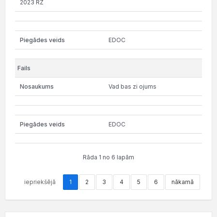
2023 RZ
EDOC
Vad bas zi ojums
EDOC
Rāda 1 no 6 lapām
iepriekšējā
1
2
3
4
5
6
nākamā