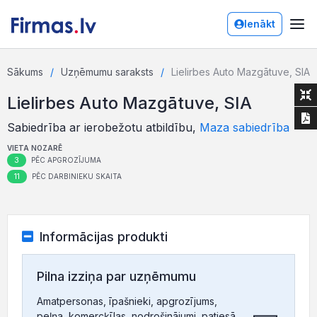
Ienākt
Sākums
Uzņēmumu saraksts
Lielirbes Auto Mazgātuve, SIA
Lielirbes Auto Mazgātuve, SIA
Sabiedrība ar ierobežotu atbildību,
Maza sabiedrība
VIETA NOZARĒ
3
PĒC APGROZĪJUMA
11
PĒC DARBINIEKU SKAITA
Informācijas produkti
Pilna izziņa par uzņēmumu
Amatpersonas, īpašnieki, apgrozījums,
peļņa, komercķīlas, nodrošinājumi, patiesā