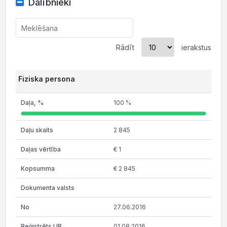
Dalībnieki
Rādīt
ierakstus
Fiziska persona
100 %
2 845
€ 1
€ 2 845
27.06.2016
01.08.2016