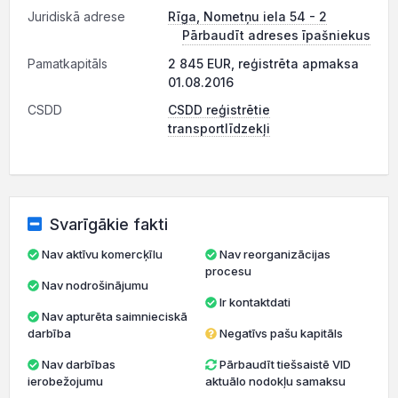
Juridiskā adrese
Rīga, Nometņu iela 54 - 2
Pārbaudīt adreses īpašniekus
Pamatkapitāls
2 845 EUR, reģistrēta apmaksa
01.08.2016
CSDD
CSDD reģistrētie
transportlīdzekļi
Svarīgākie fakti
Nav aktīvu komercķīlu
Nav reorganizācijas
procesu
Nav nodrošinājumu
Ir kontaktdati
Nav apturēta saimnieciskā
darbība
Negatīvs pašu kapitāls
Nav darbības
Pārbaudīt tiešsaistē VID
ierobežojumu
aktuālo nodokļu samaksu