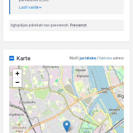
Lasīt vairāk
Ilgtspējas pārskati nav pievienoti.
Pievienot
Karte
Rādīt
juridisko
/
faktisko
adresi
+
−