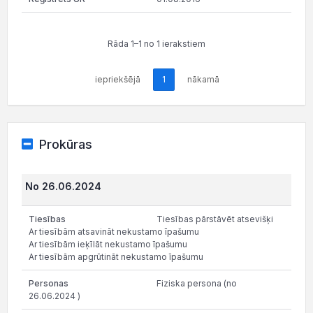
Rāda 1–1 no 1 ierakstiem
iepriekšējā
1
nākamā
Prokūras
No 26.06.2024
Tiesības pārstāvēt atsevišķi
Ar tiesībām atsavināt nekustamo īpašumu
Ar tiesībām ieķīlāt nekustamo īpašumu
Ar tiesībām apgrūtināt nekustamo īpašumu
Fiziska persona (no
26.06.2024 )