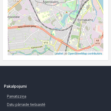
Leaflet
| ©
OpenStreetMap contributors
Pakalpojumi
Pamatizziņa
Datu pārraide tiešsaistē