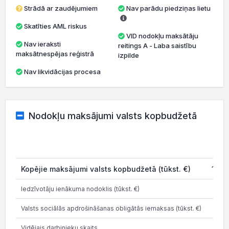
Strādā ar zaudējumiem
Nav parādu piedziņas lietu
Skatīties AML riskus
VID nodokļu maksātāju
Nav ieraksti
reitings A - Laba saistību
maksātnespējas reģistrā
izpilde
Nav likvidācijas procesa
Nodokļu maksājumi valsts kopbudžetā
202
Kopējie maksājumi valsts kopbudžetā (tūkst. €)
154.
Iedzīvotāju ienākuma nodoklis (tūkst. €)
11.
Valsts sociālās apdrošināšanas obligātās iemaksas (tūkst. €)
26.
Vidējais darbinieku skaits