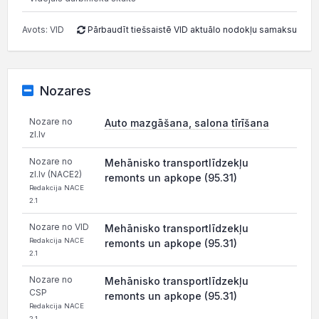
Avots: VID
Pārbaudīt tiešsaistē VID aktuālo nodokļu samaksu
Nozares
Nozare no
Auto mazgāšana, salona tīrīšana
zl.lv
Nozare no
Mehānisko transportlīdzekļu
zl.lv (NACE2)
remonts un apkope (95.31)
Redakcija NACE
2.1
Nozare no VID
Mehānisko transportlīdzekļu
Redakcija NACE
remonts un apkope (95.31)
2.1
Nozare no
Mehānisko transportlīdzekļu
CSP
remonts un apkope (95.31)
Redakcija NACE
2.1