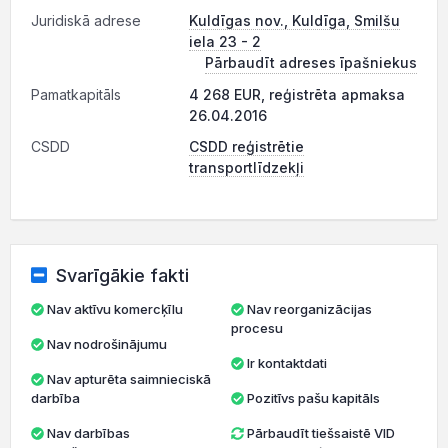
Juridiskā adrese
Kuldīgas nov., Kuldīga, Smilšu
iela 23 - 2
Pārbaudīt adreses īpašniekus
Pamatkapitāls
4 268 EUR, reģistrēta apmaksa
26.04.2016
CSDD
CSDD reģistrētie
transportlīdzekļi
Svarīgākie fakti
Nav aktīvu komercķīlu
Nav reorganizācijas
procesu
Nav nodrošinājumu
Ir kontaktdati
Nav apturēta saimnieciskā
darbība
Pozitīvs pašu kapitāls
Nav darbības
Pārbaudīt tiešsaistē VID