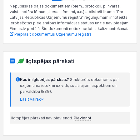
Nepubliskās daļas dokumentiem (piem., protokoli, pilnvaras,
valsts notāra lēmumi, tiesas lēmumi, u.c.) atbilstoši likuma “Par
Latvijas Republikas Uzņēmumu reģistru” regulējumam ir noteikts
ierobežotas pieejamības informācijas statuss un tie nav pieejami
Firmas.lv portālā. Šie dokumenti netiek nodoti atkalizmantošanai.
Pieprasīt dokumentus Uzņēmumu reģistrā
Ilgtspējas pārskati
Kas ir ilgtspējas pārskats?
Strukturēts dokuments par
uzņēmuma ietekmi uz vidi, sociālajiem aspektiem un
pārvaldību (ESG).
Lasīt vairāk
Ilgtspējas pārskati nav pievienoti.
Pievienot