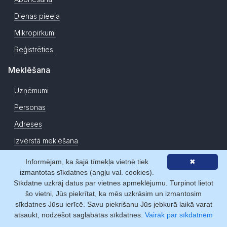
Dienas pieeja
Mikropirkumi
Reģistrēties
Meklēšana
Uzņēmumi
Personas
Adreses
Izvērstā meklēšana
TOP firmas
Informējam, ka šajā tīmekļa vietnē tiek
✖
izmantotas sīkdatnes (angļu val. cookies).
Dažādi
Sīkdatne uzkrāj datus par vietnes apmeklējumu. Turpinot lietot
šo vietni, Jūs piekrītat, ka mēs uzkrāsim un izmantosim
Zemesgrāmata
sīkdatnes Jūsu ierīcē. Savu piekrišanu Jūs jebkurā laikā varat
CSDD
atsaukt, nodzēšot saglabātās sīkdatnes.
Vairāk par sīkdatnēm