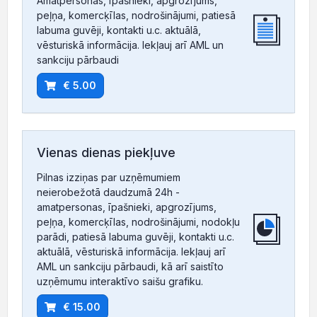
Amatpersonas, īpašnieki, apgrozījums,
peļņa, komercķīlas, nodrošinājumi, patiesā
labuma guvēji, kontakti u.c. aktuālā,
vēsturiskā informācija. Iekļauj arī AML un
sankciju pārbaudi
€ 5.00
Vienas dienas piekļuve
Pilnas izziņas par uzņēmumiem
neierobežotā daudzumā 24h -
amatpersonas, īpašnieki, apgrozījums,
peļņa, komercķīlas, nodrošinājumi, nodokļu
parādi, patiesā labuma guvēji, kontakti u.c.
aktuālā, vēsturiskā informācija. Iekļauj arī
AML un sankciju pārbaudi, kā arī saistīto
uzņēmumu interaktīvo saišu grafiku.
€ 15.00