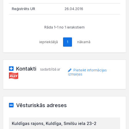
26.04.2016
Rāda 1–1 no 1 ierakstiem
iepriekšējā
1
nākamā
Kontakti
sadarbībā ar
Pieteikt informācijas
izmaiņas
Vēsturiskās adreses
Kuldīgas rajons, Kuldīga, Smilšu iela 23-2