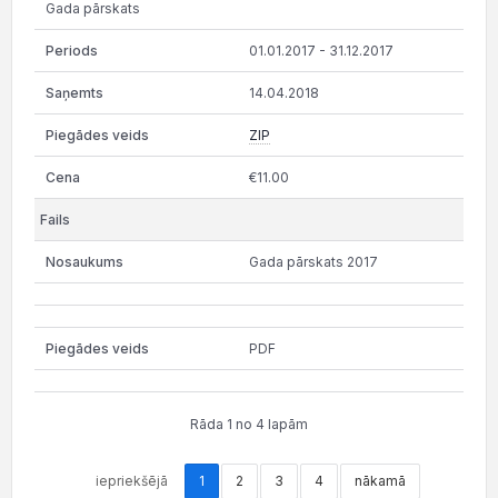
Gada pārskats
01.01.2017 - 31.12.2017
14.04.2018
ZIP
€11.00
Gada pārskats 2017
PDF
Rāda 1 no 4 lapām
iepriekšējā
1
2
3
4
nākamā