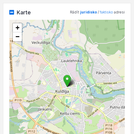
Karte
Rādīt
juridisko
/
faktisko
adresi
+
−