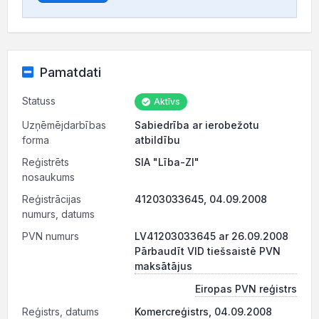
Pamatdati
Statuss
Aktīvs
Uzņēmējdarbības
Sabiedrība ar ierobežotu
forma
atbildību
Reģistrēts
SIA "Lība-ZI"
nosaukums
Reģistrācijas
41203033645, 04.09.2008
numurs, datums
PVN numurs
LV41203033645 ar 26.09.2008
Pārbaudīt VID tiešsaistē PVN
maksātājus
Eiropas PVN reģistrs
Reģistrs, datums
Komercreģistrs, 04.09.2008