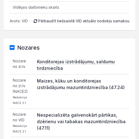
Vidējais darbinieku skaits
Avots: VID
Pārbaudīt tiešsaistē VID aktuālo nodokļu samaksu
Nozares
Nozare
Konditorejas izstrādājumu, saldumu
no zl.lv
tirdzniecība
Nozare
Maizes, kūku un konditorejas
no zl.lv
izstrādājumu mazumtirdzniecība (47.24)
(NACE2)
Redakcija
NACE 2.1
Nozare
Nespecializēta galvenokārt pārtikas,
no VID
dzērienu vai tabakas mazumtirdzniecība
Redakcija
(47.11)
NACE 2.1