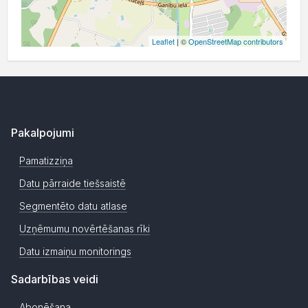
Leaflet
| ©
OpenStreetMap contributors
Pakalpojumi
Pamatizziņa
Datu pārraide tiešsaistē
Segmentēto datu atlase
Uzņēmumu novērtēšanas rīki
Datu izmaiņu monitorings
Sadarbības veidi
Abonēšana