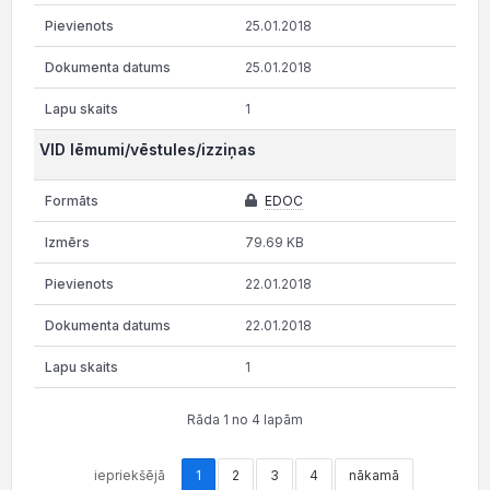
25.01.2018
25.01.2018
1
VID lēmumi/vēstules/izziņas
EDOC
79.69 KB
22.01.2018
22.01.2018
1
Rāda 1 no 4 lapām
iepriekšējā
1
2
3
4
nākamā