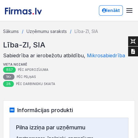
Ienākt
Sākums
Uzņēmumu saraksts
Lība-ZI, SIA
Lība-ZI, SIA
Sabiedrība ar ierobežotu atbildību,
Mikrosabiedrība
VIETA NOZARĒ
857
PĒC APGROZĪJUMA
1K+
PĒC PEĻŅAS
28
PĒC DARBINIEKU SKAITA
Informācijas produkti
Pilna izziņa par uzņēmumu