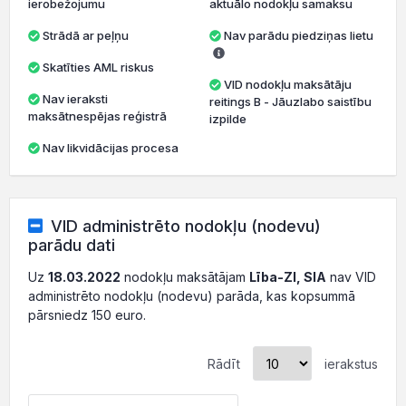
ierobežojumu
aktuālo nodokļu samaksu
Strādā ar peļņu
Nav parādu piedziņas lietu
Skatīties AML riskus
VID nodokļu maksātāju
Nav ieraksti
reitings B - Jāuzlabo saistību
maksātnespējas reģistrā
izpilde
Nav likvidācijas procesa
VID administrēto nodokļu (nodevu)
parādu dati
Uz
18.03.2022
nodokļu maksātājam
Lība-ZI, SIA
nav VID
administrēto nodokļu (nodevu) parāda, kas kopsummā
pārsniedz 150 euro.
Rādīt
ierakstus