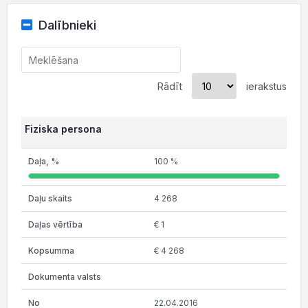
Dalībnieki
Rādīt
ierakstus
Fiziska persona
100 %
4 268
€ 1
€ 4 268
22.04.2016