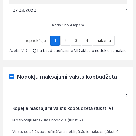
07.03.2020
5 113
Rāda 1 no 4 lapām
iepriekšējā
1
2
3
4
nākamā
Avots: VID
Pārbaudīt tiešsaistē VID aktuālo nodokļu samaksu
Nodokļu maksājumi valsts kopbudžetā
202
Kopējie maksājumi valsts kopbudžetā (tūkst. €)
7.6
Iedzīvotāju ienākuma nodoklis (tūkst. €)
Valsts sociālās apdrošināšanas obligātās iemaksas (tūkst. €)
4.4