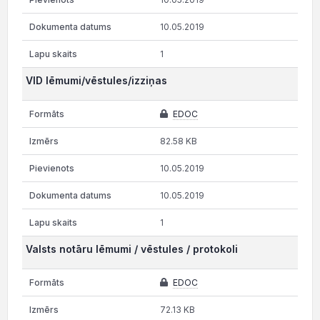
10.05.2019
1
VID lēmumi/vēstules/izziņas
EDOC
82.58 KB
10.05.2019
10.05.2019
1
Valsts notāru lēmumi / vēstules / protokoli
EDOC
72.13 KB