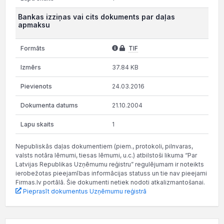
Bankas izziņas vai cits dokuments par daļas
apmaksu
TIF
37.84 KB
24.03.2016
21.10.2004
1
Nepubliskās daļas dokumentiem (piem., protokoli, pilnvaras,
valsts notāra lēmumi, tiesas lēmumi, u.c.) atbilstoši likuma “Par
Latvijas Republikas Uzņēmumu reģistru” regulējumam ir noteikts
ierobežotas pieejamības informācijas statuss un tie nav pieejami
Firmas.lv portālā. Šie dokumenti netiek nodoti atkalizmantošanai.
Pieprasīt dokumentus Uzņēmumu reģistrā