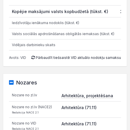
Kopējie maksājumi valsts kopbudžetā (tūkst. €)
219.
Iedzīvotāju ienākuma nodoklis (tūkst. €)
41.
Valsts sociālās apdrošināšanas obligātās iemaksas (tūkst. €)
82.
Vidējais darbinieku skaits
Avots: VID
Pārbaudīt tiešsaistē VID aktuālo nodokļu samaksu
Nozares
Nozare no zl.lv
Arhitektūra, projektēšana
Nozare no zl.lv (NACE2)
Arhitektūra (71.11)
Redakcija NACE 2.1
Nozare no VID
Arhitektūra (71.11)
Redakcija NACE 2.1