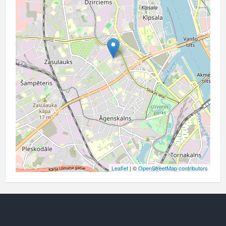
Leaflet
| ©
OpenStreetMap contributors