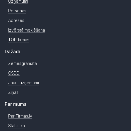
Uzņēmumi
Personas
Adreses
Izvērstā meklēšana
TOP firmas
Dažādi
Zemesgrāmata
CSDD
Jauni uzņēmumi
Ziņas
Par mums
Par Firmas.lv
Statistika