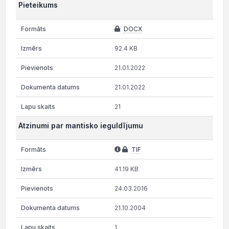
Pieteikums
DOCX
92.4 KB
21.01.2022
21.01.2022
21
Atzinumi par mantisko ieguldījumu
TIF
41.19 KB
24.03.2016
21.10.2004
1