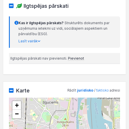
Ilgtspējas pārskati
Kas ir ilgtspējas pārskats?
Strukturēts dokuments par
uzņēmuma ietekmi uz vidi, sociālajiem aspektiem un
pārvaldību (ESG).
Lasīt vairāk
Ilgtspējas pārskati nav pievienoti.
Pievienot
Karte
Rādīt
juridisko
/
faktisko
adresi
+
−