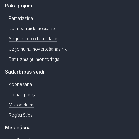
Pakalpojumi
Pamatizziņa
Datu pārraide tiešsaistē
Segmentēto datu atlase
Uzņēmumu novērtēšanas rīki
Datu izmaiņu monitorings
Sadarbības veidi
Abonēšana
Dienas pieeja
Mikropirkumi
Reģistrēties
Meklēšana