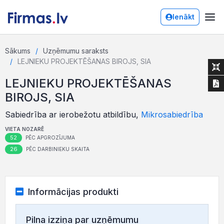
Ienākt
Sākums
Uzņēmumu saraksts
LEJNIEKU PROJEKTĒŠANAS BIROJS, SIA
LEJNIEKU PROJEKTĒŠANAS
BIROJS, SIA
Sabiedrība ar ierobežotu atbildību,
Mikrosabiedrība
VIETA NOZARĒ
52
PĒC APGROZĪJUMA
26
PĒC DARBINIEKU SKAITA
Informācijas produkti
Pilna izziņa par uzņēmumu