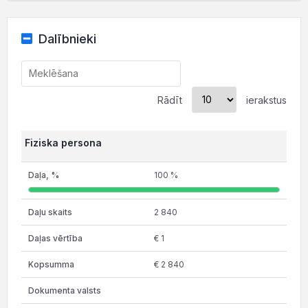
Dalībnieki
Rādīt
ierakstus
Fiziska persona
100 %
2 840
€ 1
€ 2 840