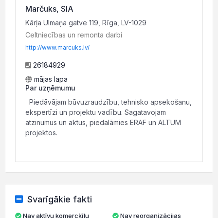
Marčuks, SIA
Kārļa Ulmaņa gatve 119, Rīga, LV-1029
Celtniecības un remonta darbi
http://www.marcuks.lv/
26184929
mājas lapa
Par uzņēmumu
Piedāvājam būvuzraudzību, tehnisko apsekošanu,
ekspertīzi un projektu vadību. Sagatavojam
atzinumus un aktus, piedalāmies ERAF un ALTUM
projektos.
Svarīgākie fakti
Nav aktīvu komercķīlu
Nav reorganizācijas