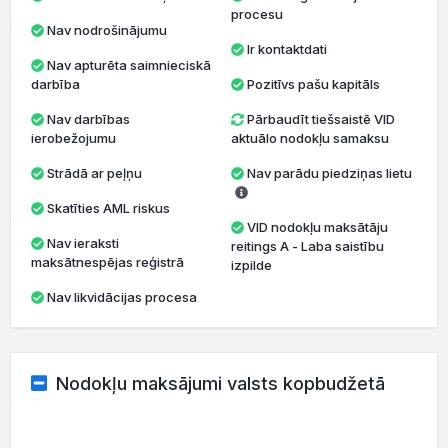
procesu
Nav nodrošinājumu
Ir kontaktdati
Nav apturēta saimnieciskā
darbība
Pozitīvs pašu kapitāls
Nav darbības
Pārbaudīt tiešsaistē VID
ierobežojumu
aktuālo nodokļu samaksu
Strādā ar peļņu
Nav parādu piedziņas lietu
Skatīties AML riskus
VID nodokļu maksātāju
Nav ieraksti
reitings A - Laba saistību
maksātnespējas reģistrā
izpilde
Nav likvidācijas procesa
Nodokļu maksājumi valsts kopbudžetā
20