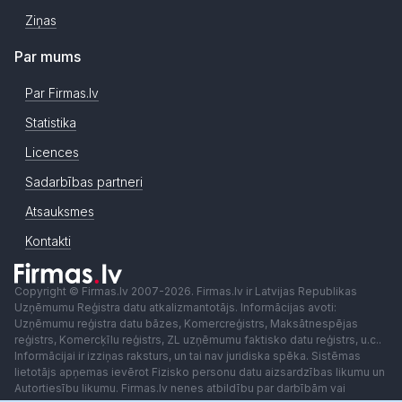
Ziņas
Par mums
Par Firmas.lv
Statistika
Licences
Sadarbības partneri
Atsauksmes
Kontakti
Copyright © Firmas.lv 2007-2026. Firmas.lv ir Latvijas Republikas
Uzņēmumu Reģistra datu atkalizmantotājs. Informācijas avoti:
Uzņēmumu reģistra datu bāzes, Komercreģistrs, Maksātnespējas
reģistrs, Komercķīlu reģistrs, ZL uzņēmumu faktisko datu reģistrs, u.c..
Informācijai ir izziņas raksturs, un tai nav juridiska spēka. Sistēmas
lietotājs apņemas ievērot Fizisko personu datu aizsardzības likumu un
Autortiesību likumu. Firmas.lv nenes atbildību par darbībām vai