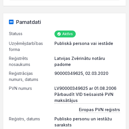
Pamatdati
Statuss
Aktīvs
Uzņēmējdarbības
Publiskā persona vai iestāde
forma
Reģistrēts
Latvijas Zvērinātu notāru
nosaukums
padome
Reģistrācijas
90000349625, 02.03.2020
numurs, datums
PVN numurs
LV90000349625 ar 01.08.2006
Pārbaudīt VID tiešsaistē PVN
maksātājus
Eiropas PVN reģistrs
Reģistrs, datums
Publisko personu un iestāžu
saraksts