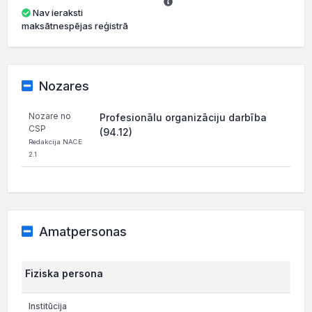
Nav ieraksti
maksātnespējas reģistrā
Nozares
Nozare no
Profesionālu organizāciju darbība
CSP
(94.12)
Redakcija NACE
2.1
Amatpersonas
Fiziska persona