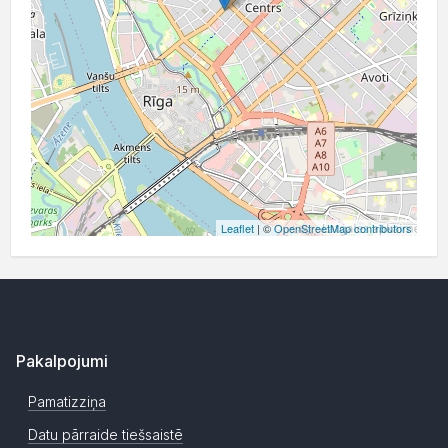
Leaflet
| ©
OpenStreetMap contributors
Pakalpojumi
Pamatizziņa
Datu pārraide tiešsaistē