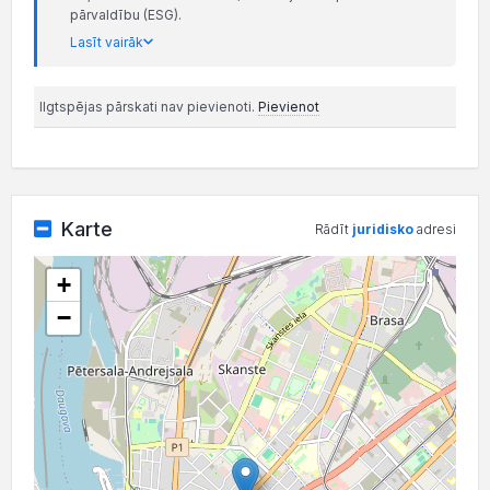
pārvaldību (ESG).
Lasīt vairāk
Ilgtspējas pārskati nav pievienoti.
Pievienot
Karte
Rādīt
juridisko
adresi
+
−