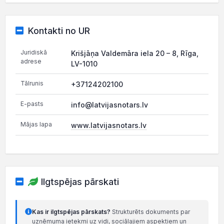
Kontakti no UR
Juridiskā
Krišjāņa Valdemāra iela 20 – 8, Rīga,
adrese
LV-1010
Tālrunis
+37124202100
E-pasts
info@latvijasnotars.lv
Mājas lapa
www.latvijasnotars.lv
Ilgtspējas pārskati
Kas ir ilgtspējas pārskats?
Strukturēts dokuments par
uzņēmuma ietekmi uz vidi, sociālajiem aspektiem un