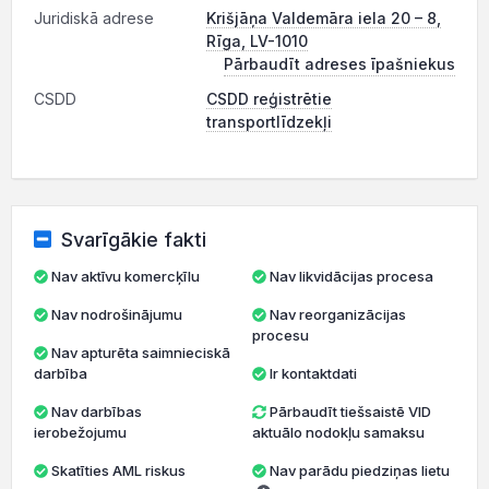
Juridiskā adrese
Krišjāņa Valdemāra iela 20 – 8,
Rīga, LV-1010
Pārbaudīt adreses īpašniekus
CSDD
CSDD reģistrētie
transportlīdzekļi
Svarīgākie fakti
Nav aktīvu komercķīlu
Nav likvidācijas procesa
Nav nodrošinājumu
Nav reorganizācijas
procesu
Nav apturēta saimnieciskā
darbība
Ir kontaktdati
Nav darbības
Pārbaudīt tiešsaistē VID
ierobežojumu
aktuālo nodokļu samaksu
Skatīties AML riskus
Nav parādu piedziņas lietu