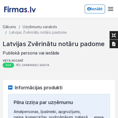
Ienākt
Sākums
Uzņēmumu saraksts
Latvijas Zvērinātu notāru padome
Latvijas Zvērinātu notāru padome
Publiskā persona vai iestāde
VIETA NOZARĒ
266
PĒC DARBINIEKU SKAITA
Informācijas produkti
Pilna izziņa par uzņēmumu
Amatpersonas, īpašnieki, apgrozījums,
peļņa, komercķīlas, nodrošinājumi, patiesā