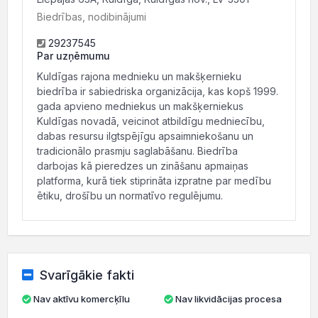
Biedrības, nodibinājumi
29237545
Par uzņēmumu
Kuldīgas rajona mednieku un makšķernieku
biedrība ir sabiedriska organizācija, kas kopš 1999.
gada apvieno medniekus un makšķerniekus
Kuldīgas novadā, veicinot atbildīgu medniecību,
dabas resursu ilgtspējīgu apsaimniekošanu un
tradicionālo prasmju saglabāšanu. Biedrība
darbojas kā pieredzes un zināšanu apmaiņas
platforma, kurā tiek stiprināta izpratne par medību
ētiku, drošību un normatīvo regulējumu.
Svarīgākie fakti
Nav aktīvu komercķīlu
Nav likvidācijas procesa