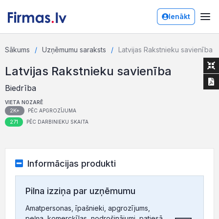
Ienākt
Sākums
Uzņēmumu saraksts
Latvijas Rakstnieku savienība
Latvijas Rakstnieku savienība
Biedrība
VIETA NOZARĒ
2K+
PĒC APGROZĪJUMA
271
PĒC DARBINIEKU SKAITA
Informācijas produkti
Pilna izziņa par uzņēmumu
Amatpersonas, īpašnieki, apgrozījums,
peļņa, komercķīlas, nodrošinājumi, patiesā