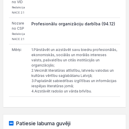
no VID
Redakcija
NACE 2.1
Nozare
Profesionālu organizāciju darbība (94.12)
no CSP
Redakcija
NACE 2.1
Mērķi
1.Pārstāvēt un aizstāvēt savu biedru profesionālās,
ekonomiskās, sociālās un morālās intereses
valsts, pašvaldību un citās institūcijās un
organizācijās;
2.Veicināt literatūras attīstību, latviešu valodas un
kultūras vērtību saglabāšanu Latvijā;
3.Paplašināt sabiedrības izglītības un informācijas
iespējas literatūras jomā;
4.Aizstāvēt radošo un vārda brīvību.
Patiesie labuma guvēji