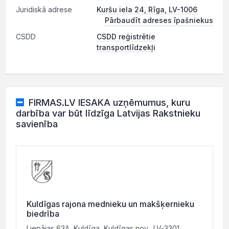
Juridiskā adrese
Kuršu iela 24, Rīga, LV-1006
Pārbaudīt adreses īpašniekus
CSDD
CSDD reģistrētie
transportlīdzekļi
FIRMAS.LV IESAKA uzņēmumus, kuru
darbība var būt līdzīga Latvijas Rakstnieku
savienība
Kuldīgas rajona mednieku un makšķernieku
biedrība
Liepājas 63A, Kuldīga, Kuldīgas nov., LV-3301