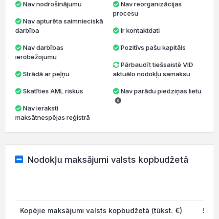
Nav nodrošinājumu
Nav reorganizācijas
procesu
Nav apturēta saimnieciskā
darbība
Ir kontaktdati
Nav darbības
Pozitīvs pašu kapitāls
ierobežojumu
Pārbaudīt tiešsaistē VID
Strādā ar peļņu
aktuālo nodokļu samaksu
Skatīties AML riskus
Nav parādu piedziņas lietu
Nav ieraksti
maksātnespējas reģistrā
Nodokļu maksājumi valsts kopbudžetā
202
Kopējie maksājumi valsts kopbudžetā (tūkst. €)
59.3