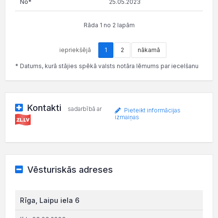
25.05.2023
Rāda 1 no 2 lapām
iepriekšējā
1
2
nākamā
* Datums, kurā stājies spēkā valsts notāra lēmums par iecelšanu
Kontakti
sadarbībā ar
Pieteikt informācijas
izmaiņas
Vēsturiskās adreses
Rīga, Laipu iela 6