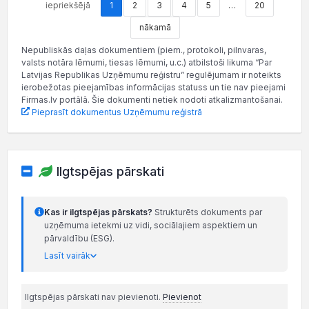
iepriekšējā
1
2
3
4
5
…
20
nākamā
Nepubliskās daļas dokumentiem (piem., protokoli, pilnvaras,
valsts notāra lēmumi, tiesas lēmumi, u.c.) atbilstoši likuma “Par
Latvijas Republikas Uzņēmumu reģistru” regulējumam ir noteikts
ierobežotas pieejamības informācijas statuss un tie nav pieejami
Firmas.lv portālā. Šie dokumenti netiek nodoti atkalizmantošanai.
Pieprasīt dokumentus Uzņēmumu reģistrā
Ilgtspējas pārskati
Kas ir ilgtspējas pārskats?
Strukturēts dokuments par
uzņēmuma ietekmi uz vidi, sociālajiem aspektiem un
pārvaldību (ESG).
Lasīt vairāk
Ilgtspējas pārskati nav pievienoti.
Pievienot