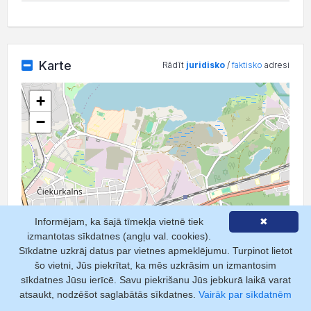
Karte
Rādīt
juridisko
/
faktisko
adresi
+
−
Informējam, ka šajā tīmekļa vietnē tiek
✖
izmantotas sīkdatnes (angļu val. cookies).
Sīkdatne uzkrāj datus par vietnes apmeklējumu. Turpinot lietot
šo vietni, Jūs piekrītat, ka mēs uzkrāsim un izmantosim
sīkdatnes Jūsu ierīcē. Savu piekrišanu Jūs jebkurā laikā varat
atsaukt, nodzēšot saglabātās sīkdatnes.
Vairāk par sīkdatnēm