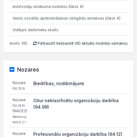
Iedzīvotāju ienākuma nodoklis (tūkst. €)
27.5
Valsts sociālās apdrošināšanas obligātās iemaksas (tūkst. €)
25.7
Vidējais darbinieku skaits
1
Avots: VID
Pārbaudīt tiešsaistē VID aktuālo nodokļu samaksu
Nozares
Nozare
Biedrības, nodibinājumi
no zl.lv
Nozare
Citur neklasificētu organizāciju darbība
no zl.lv
(94.99)
(NACE2)
Redakcija
NACE 2.1
Nozare
Profesionālu organizāciju darbība (94.12)