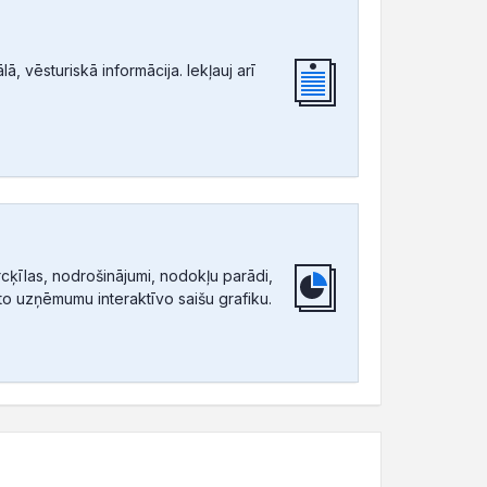
, vēsturiskā informācija. Iekļauj arī
ķīlas, nodrošinājumi, nodokļu parādi,
tīto uzņēmumu interaktīvo saišu grafiku.