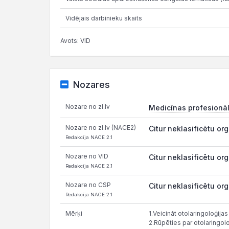
Vidējais darbinieku skaits
Avots: VID
Nozares
Nozare no zl.lv
Medicīnas profesionāl
Nozare no zl.lv (NACE2)
Citur neklasificētu or
Redakcija NACE 2.1
Nozare no VID
Citur neklasificētu or
Redakcija NACE 2.1
Nozare no CSP
Citur neklasificētu or
Redakcija NACE 2.1
Mērķi
1.Veicināt otolaringoloģij
2.Rūpēties par otolaringol