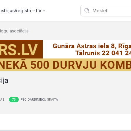
ustrijas
Reģistri
LV
ologu asociācija
ija
75
ŅAS
PĒC DARBINIEKU SKAITA