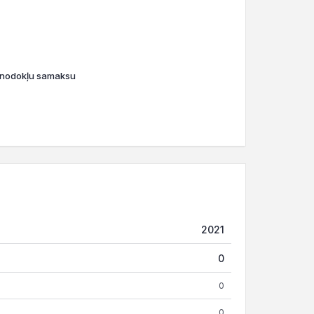
o nodokļu samaksu
2021
0
0
0