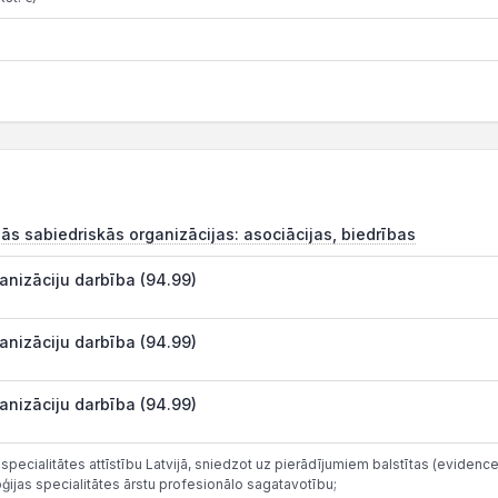
ās sabiedriskās organizācijas: asociācijas, biedrības
ganizāciju darbība (94.99)
ganizāciju darbība (94.99)
ganizāciju darbība (94.99)
as specialitātes attīstību Latvijā, sniedzot uz pierādījumiem balstītas (evid
oģijas specialitātes ārstu profesionālo sagatavotību;