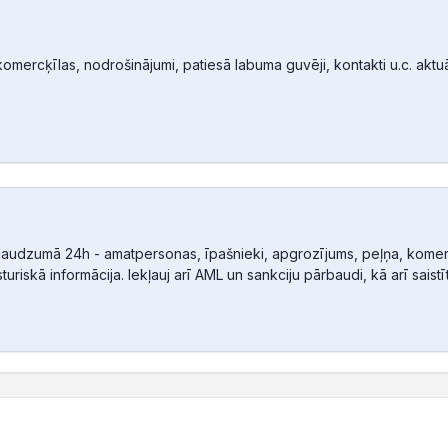
mercķīlas, nodrošinājumi, patiesā labuma guvēji, kontakti u.c. aktuālā
audzumā 24h - amatpersonas, īpašnieki, apgrozījums, peļņa, komerc
sturiskā informācija. Iekļauj arī AML un sankciju pārbaudi, kā arī sais