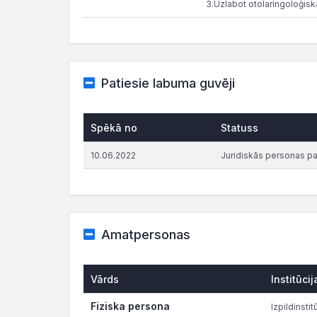
3.Uzlabot otolaringoloģiskā
Patiesie labuma guvēji
Spēkā no
Statuss
10.06.2022
Juridiskās personas p
Amatpersonas
Vārds
Institūcij
Fiziska persona
Izpildinstit