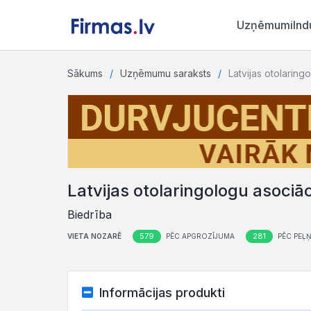
Uzņēmumi
Ind
Sākums
Uzņēmumu saraksts
Latvijas otolaring
Latvijas otolaringologu asociāc
Biedrība
579
281
VIETA NOZARĒ
PĒC APGROZĪJUMA
PĒC PEĻ
Informācijas produkti