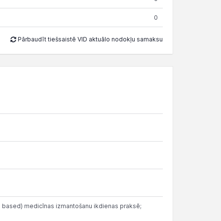
0
Pārbaudīt tiešsaistē VID aktuālo nodokļu samaksu
ence based) medicīnas izmantošanu ikdienas praksē;