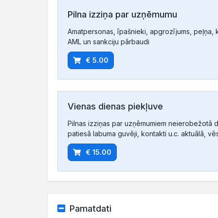
Pilna izziņa par uzņēmumu
Amatpersonas, īpašnieki, apgrozījums, peļņa, ko
AML un sankciju pārbaudi
€ 5.00
Vienas dienas piekļuve
Pilnas izziņas par uzņēmumiem neierobežotā d
patiesā labuma guvēji, kontakti u.c. aktuālā, vē
€ 15.00
Pamatdati