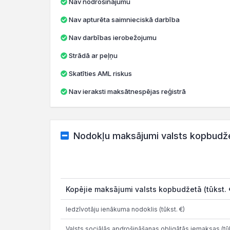
Nav nodrošinājumu
Nav apturēta saimnieciskā darbība
Nav darbības ierobežojumu
Strādā ar peļņu
Skatīties AML riskus
Nav ieraksti maksātnespējas reģistrā
Nodokļu maksājumi valsts kopbudž
Kopējie maksājumi valsts kopbudžetā (tūkst. 
Iedzīvotāju ienākuma nodoklis (tūkst. €)
Valsts sociālās apdrošināšanas obligātās iemaksas (tūk