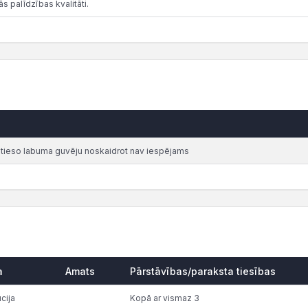
s palīdzības kvalitāti.
atieso labuma guvēju noskaidrot nav iespējams
a
Amats
Pārstāvības/paraksta tiesības
ūcija
Kopā ar vismaz 3