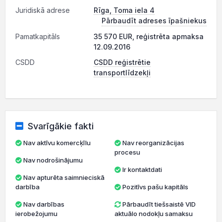
Juridiskā adrese
Rīga, Toma iela 4
Pārbaudīt adreses īpašniekus
Pamatkapitāls
35 570 EUR, reģistrēta apmaksa
12.09.2016
CSDD
CSDD reģistrētie
transportlīdzekļi
Svarīgākie fakti
Nav aktīvu komercķīlu
Nav reorganizācijas
procesu
Nav nodrošinājumu
Ir kontaktdati
Nav apturēta saimnieciskā
darbība
Pozitīvs pašu kapitāls
Nav darbības
Pārbaudīt tiešsaistē VID
ierobežojumu
aktuālo nodokļu samaksu