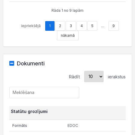
Rāda 1 no 9 lapām
iepriekšējā
1
2
3
4
5
…
9
nākamā
Dokumenti
Rādīt
ierakstus
Statūtu grozījumi
EDOC