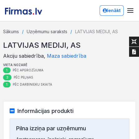
Ienākt
Sākums
Uzņēmumu saraksts
LATVIJAS MEDIJI, AS
LATVIJAS MEDIJI, AS
Akciju sabiedrība,
Maza sabiedrība
VIETA NOZARĒ
1
PĒC APGROZĪJUMA
3
PĒC PEĻŅAS
1
PĒC DARBINIEKU SKAITA
Informācijas produkti
Pilna izziņa par uzņēmumu