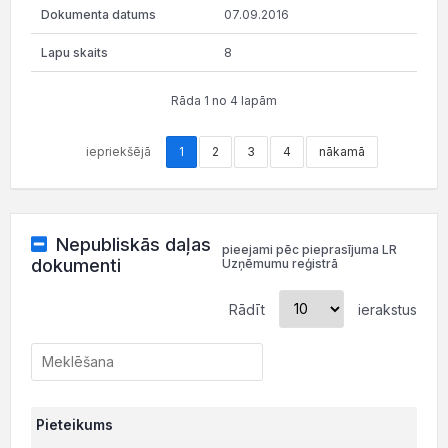
07.09.2016
8
Rāda 1 no 4 lapām
iepriekšējā
1
2
3
4
nākamā
Nepubliskās daļas
pieejami pēc pieprasījuma LR
dokumenti
Uzņēmumu reģistrā
Rādīt
ierakstus
Pieteikums