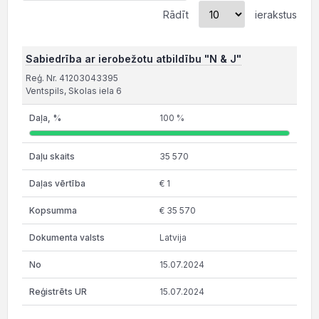
Rādīt
ierakstus
Sabiedrība ar ierobežotu atbildību "N & J"
Reģ. Nr. 41203043395
Ventspils, Skolas iela 6
100 %
35 570
€ 1
€ 35 570
Latvija
15.07.2024
15.07.2024