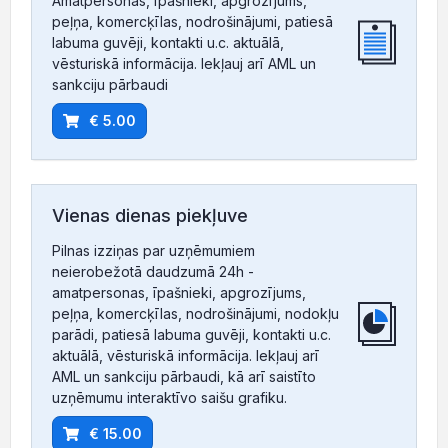
Amatpersonas, īpašnieki, apgrozījums,
peļņa, komercķīlas, nodrošinājumi, patiesā
labuma guvēji, kontakti u.c. aktuālā,
vēsturiskā informācija. Iekļauj arī AML un
sankciju pārbaudi
€ 5.00
Vienas dienas piekļuve
Pilnas izziņas par uzņēmumiem
neierobežotā daudzumā 24h -
amatpersonas, īpašnieki, apgrozījums,
peļņa, komercķīlas, nodrošinājumi, nodokļu
parādi, patiesā labuma guvēji, kontakti u.c.
aktuālā, vēsturiskā informācija. Iekļauj arī
AML un sankciju pārbaudi, kā arī saistīto
uzņēmumu interaktīvo saišu grafiku.
€ 15.00