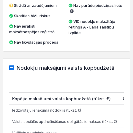
Strādā ar zaudējumiem
Nav parādu piedziņas lietu
Skatīties AML riskus
VID nodokļu maksātāju
Nav ieraksti
reitings A - Laba saistību
maksātnespējas reģistrā
izpilde
Nav likvidācijas procesa
Nodokļu maksājumi valsts kopbudžetā
20
Kopējie maksājumi valsts kopbudžetā (tūkst. €)
884.
Iedzīvotāju ienākuma nodoklis (tūkst. €)
381.
Valsts sociālās apdrošināšanas obligātās iemaksas (tūkst. €)
502.
Vidējais darbinieku skaits
1