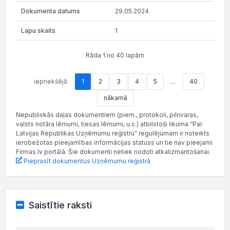
29.05.2024
1
Rāda 1 no 40 lapām
iepriekšējā
1
2
3
4
5
…
40
nākamā
Nepubliskās daļas dokumentiem (piem., protokoli, pilnvaras,
valsts notāra lēmumi, tiesas lēmumi, u.c.) atbilstoši likuma “Par
Latvijas Republikas Uzņēmumu reģistru” regulējumam ir noteikts
ierobežotas pieejamības informācijas statuss un tie nav pieejami
Firmas.lv portālā. Šie dokumenti netiek nodoti atkalizmantošanai.
Pieprasīt dokumentus Uzņēmumu reģistrā
Saistītie raksti