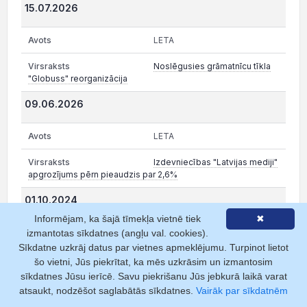
15.07.2026
LETA
Noslēgusies grāmatnīcu tīkla
"Globuss" reorganizācija
09.06.2026
LETA
Izdevniecības "Latvijas mediji"
apgrozījums pērn pieaudzis par 2,6%
01.10.2024
Informējam, ka šajā tīmekļa vietnē tiek
✖
LETA
izmantotas sīkdatnes (angļu val. cookies).
Sīkdatne uzkrāj datus par vietnes apmeklējumu. Turpinot lietot
Pirmdienās vairs neiznāks
šo vietni, Jūs piekrītat, ka mēs uzkrāsim un izmantosim
neviens dienas laikraksts latviešu valodā
sīkdatnes Jūsu ierīcē. Savu piekrišanu Jūs jebkurā laikā varat
atsaukt, nodzēšot saglabātās sīkdatnes.
Vairāk par sīkdatnēm
04.06.2024