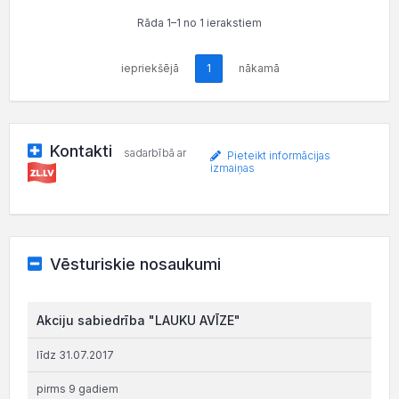
Rāda 1–1 no 1 ierakstiem
iepriekšējā
1
nākamā
Kontakti
sadarbībā ar
Pieteikt informācijas
izmaiņas
Vēsturiskie nosaukumi
Akciju sabiedrība "LAUKU AVĪZE"
līdz 31.07.2017
pirms 9 gadiem