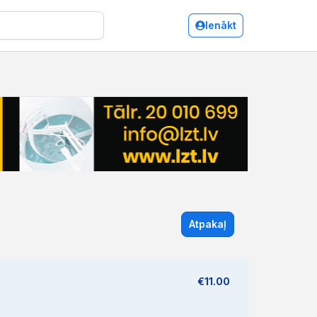
Ienākt
Atpakaļ
€11.00