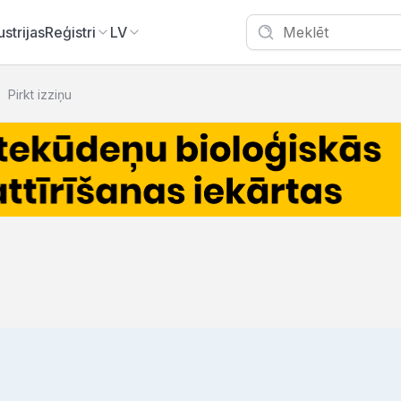
ustrijas
Reģistri
LV
Pirkt izziņu