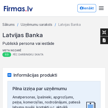
Ienākt
Sākums
Uzņēmumu saraksts
Latvijas Banka
Latvijas Banka
Publiskā persona vai iestāde
VIETA NOZARĒ
69
PĒC DARBINIEKU SKAITA
Informācijas produkti
Pilna izziņa par uzņēmumu
Amatpersonas, īpašnieki, apgrozījums,
peļņa, komercķīlas, nodrošinājumi, patiesā
labuma guvēji, kontakti u.c. aktuālā,