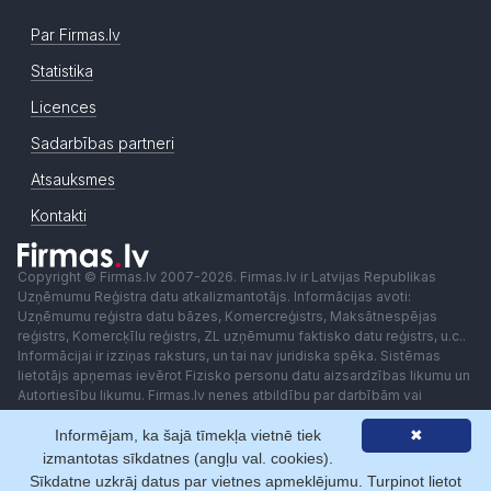
Par Firmas.lv
Statistika
Licences
Sadarbības partneri
Atsauksmes
Kontakti
Copyright © Firmas.lv 2007-2026. Firmas.lv ir Latvijas Republikas
Uzņēmumu Reģistra datu atkalizmantotājs. Informācijas avoti:
Uzņēmumu reģistra datu bāzes, Komercreģistrs, Maksātnespējas
reģistrs, Komercķīlu reģistrs, ZL uzņēmumu faktisko datu reģistrs, u.c..
Informācijai ir izziņas raksturs, un tai nav juridiska spēka. Sistēmas
lietotājs apņemas ievērot Fizisko personu datu aizsardzības likumu un
Autortiesību likumu. Firmas.lv nenes atbildību par darbībām vai
lēmumiem, kas balstīti uz saņemto pakalpojumu. Lietotājam aizliegts
Informējam, ka šajā tīmekļa vietnē tiek
✖
izmantot jebkādas automatizētas sistēmas vai iekārtas (robotus)
piekļuvei sistēmai bez rakstiskas saskaņošanas ar Firmas.lv. Galvenā
izmantotas sīkdatnes (angļu val. cookies).
redaktore: Ingūna Pempere.
Sīkdatne uzkrāj datus par vietnes apmeklējumu. Turpinot lietot