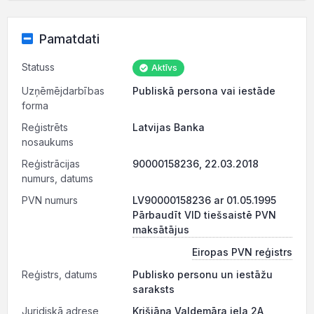
Pamatdati
Statuss
Aktīvs
Uzņēmējdarbības
Publiskā persona vai iestāde
forma
Reģistrēts
Latvijas Banka
nosaukums
Reģistrācijas
90000158236, 22.03.2018
numurs, datums
PVN numurs
LV90000158236 ar 01.05.1995
Pārbaudīt VID tiešsaistē PVN
maksātājus
Eiropas PVN reģistrs
Reģistrs, datums
Publisko personu un iestāžu
saraksts
Juridiskā adrese
Krišjāņa Valdemāra iela 2A,