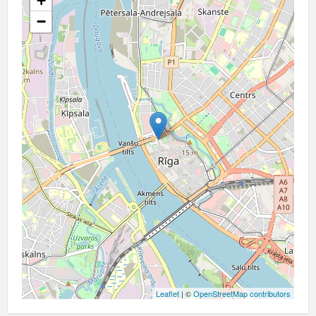
+
−
Leaflet
| ©
OpenStreetMap contributors