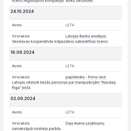
licenci ieguldījumu kompānijai "Boku Securities"
24.10.2024
LETA
Latvijas Banka anulējusi
Veselavas kooperatīvās krājaizdevu sabiedrības licenci
16.09.2024
LETA
papildināta - Pirmo reizi
Latvijas vēsturē tiesās personas par manipulācijām "Nasdaq
Riga" biržā
02.09.2024
LETA
Daļa Avena uzņēmumu
samaksājuši nodokļu parādu