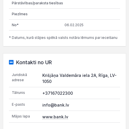
06.02.2025
* Datums, kurā stājies spēkā valsts notāra lēmums par iecelšanu
Kontakti no UR
Juridiskā
Krišjāņa Valdemāra iela 2A, Rīga, LV-
adrese
1050
Tālrunis
+37167022300
E-pasts
info@bank.lv
Mājas lapa
www.bank.lv