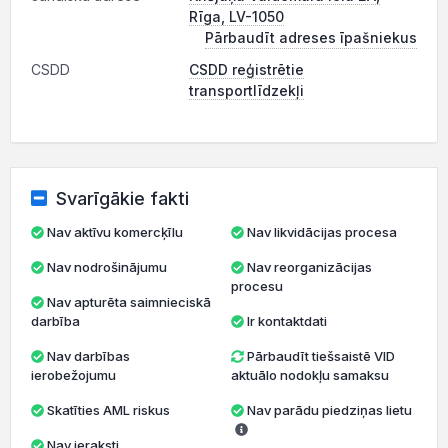
Rīga, LV-1050
Pārbaudīt adreses īpašniekus
CSDD
CSDD reģistrētie
transportlīdzekļi
Svarīgākie fakti
Nav aktīvu komercķīlu
Nav likvidācijas procesa
Nav nodrošinājumu
Nav reorganizācijas
procesu
Nav apturēta saimnieciskā
darbība
Ir kontaktdati
Nav darbības
Pārbaudīt tiešsaistē VID
ierobežojumu
aktuālo nodokļu samaksu
Skatīties AML riskus
Nav parādu piedziņas lietu
Nav ieraksti