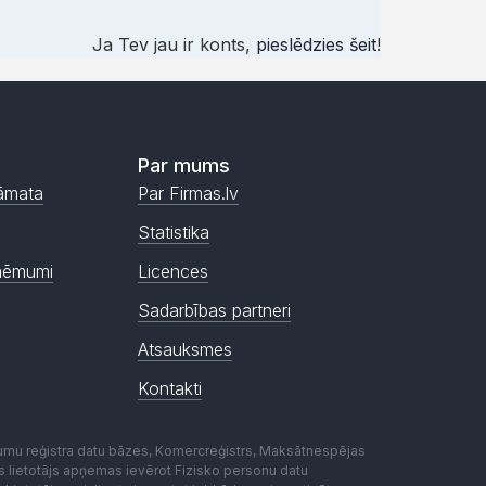
Ja Tev jau ir konts,
pieslēdzies šeit
!
Par mums
āmata
Par Firmas.lv
Statistika
ņēmumi
Licences
Sadarbības partneri
Atsauksmes
Kontakti
mumu reģistra datu bāzes, Komercreģistrs, Maksātnespējas
ēmas lietotājs apņemas ievērot Fizisko personu datu