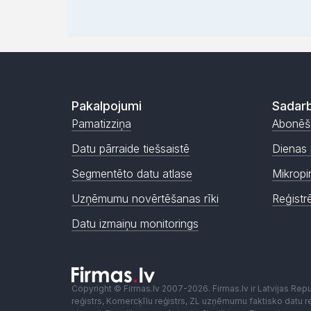
Pakalpojumi
Sadarb
Pamatizziņa
Abonēš
Datu pārraide tiešsaistē
Dienas 
Segmentēto datu atlase
Mikropi
Uzņēmumu novērtēšanas rīki
Reģistr
Datu izmaiņu monitorings
Copyright © Firmas.lv 2007-2026. Firmas.lv ir Latvijas Re
reģistrs, Komercķīlu reģistrs, ZL uzņēmumu faktisko datu reģ