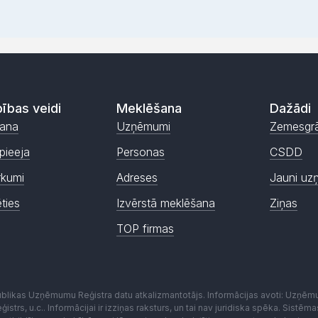
ības veidi
Meklēšana
Dažādi
ana
Uzņēmumi
Zemesgr
pieeja
Personas
CSDD
rkumi
Adreses
Jauni uz
ēties
Izvērstā meklēšana
Ziņas
TOP firmas
publikas Uzņēmumu Reģistra datu atkalizmantotājs. Informācijas avoti: Uzņē
istrs, u.c.. Informācijai ir izziņas raksturs, un tai nav juridiska spēka. Sist