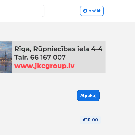
Ienākt
Atpakaļ
€10.00