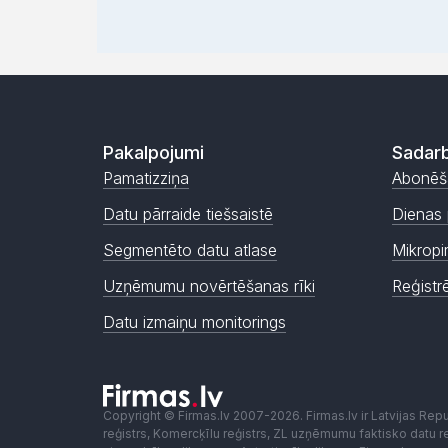
Pakalpojumi
Sadarb
Pamatizziņa
Abonēš
Datu pārraide tiešsaistē
Dienas 
Segmentēto datu atlase
Mikropi
Uzņēmumu novērtēšanas rīki
Reģistr
Datu izmaiņu monitorings
Copyright © Firmas.lv 2007-2026. Firmas.lv ir Latvijas Re
reģistrs, Komercķīlu reģistrs, ZL uzņēmumu faktisko datu reģ