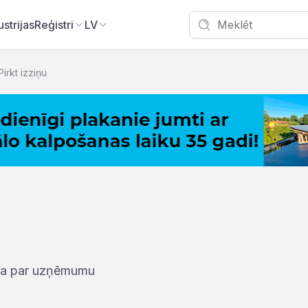
ustrijas
Reģistri
LV
Pirkt izziņu
iņa par uzņēmumu