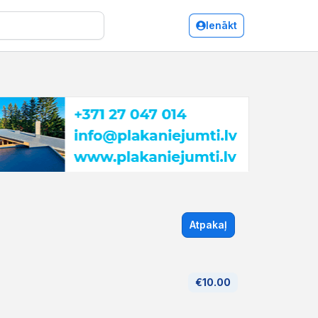
Ienākt
Atpakaļ
€10.00