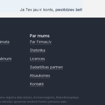
Ja Tev jau ir konts,
pieslēdzies šeit
!
Par mums
āmata
Par Firmas.lv
Statistika
ņēmumi
Licences
Sadarbības partneri
Atsauksmes
Kontakti
mumu reģistra datu bāzes, Komercreģistrs, Maksātnespējas
ēmas lietotājs apņemas ievērot Fizisko personu datu