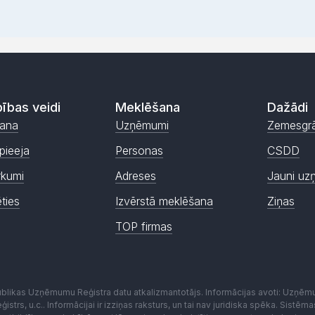
ības veidi
Meklēšana
Dažādi
ana
Uzņēmumi
Zemesgr
pieeja
Personas
CSDD
rkumi
Adreses
Jauni uz
ēties
Izvērstā meklēšana
Ziņas
TOP firmas
publikas Uzņēmumu Reģistra datu atkalizmantotājs. Informācijas avoti: Uzņē
istrs, u.c.. Informācijai ir izziņas raksturs, un tai nav juridiska spēka. Sist