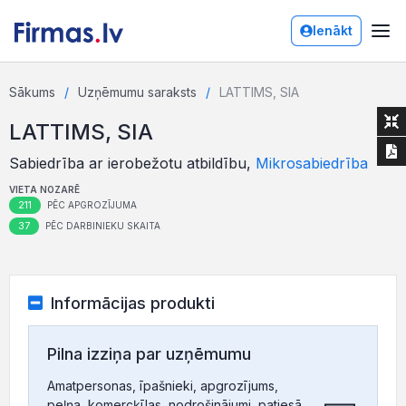
Ienākt
Sākums
Uzņēmumu saraksts
LATTIMS, SIA
LATTIMS, SIA
Sabiedrība ar ierobežotu atbildību,
Mikrosabiedrība
VIETA NOZARĒ
211
PĒC APGROZĪJUMA
37
PĒC DARBINIEKU SKAITA
Informācijas produkti
Pilna izziņa par uzņēmumu
Amatpersonas, īpašnieki, apgrozījums,
peļņa, komercķīlas, nodrošinājumi, patiesā