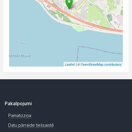
Leaflet
| ©
OpenStreetMap contributors
Pakalpojumi
Pamatizziņa
Datu pārraide tiešsaistē