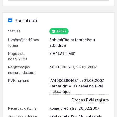
Pamatdati
Statuss
Aktīvs
Uzņēmējdarbības
Sabiedrība ar ierobežotu
forma
atbildību
Reģistrēts
SIA "LATTIMS"
nosaukums
Reģistrācijas
40003901631, 26.02.2007
numurs, datums
PVN numurs
LV40003901631 ar 21.03.2007
Pārbaudīt VID tiešsaistē PVN
maksātājus
Eiropas PVN reģistrs
Reģistrs, datums
Komercreģistrs, 26.02.2007
Juridiskā adrese
Skolas iela 13 – 48, Salaspils,