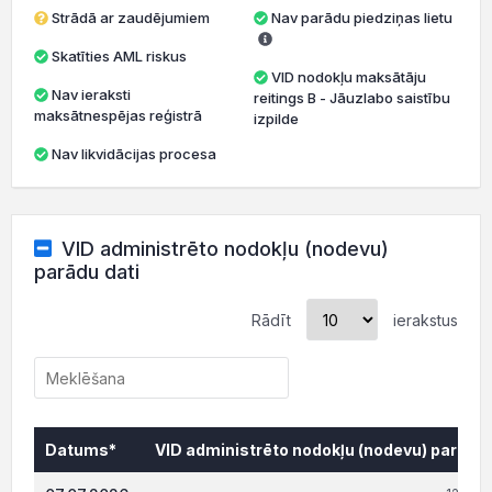
Strādā ar zaudējumiem
Nav parādu piedziņas lietu
Skatīties AML riskus
VID nodokļu maksātāju
Nav ieraksti
reitings B - Jāuzlabo saistību
maksātnespējas reģistrā
izpilde
Nav likvidācijas procesa
VID administrēto nodokļu (nodevu)
parādu dati
Rādīt
ierakstus
Datums*
VID administrēto nodokļu (nodevu) parāds,
Datums*
VID administrēto nodokļu (nodevu) parāds,