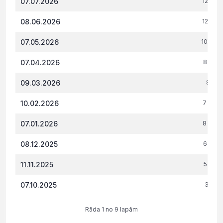
07.07.2026
12 925
08.06.2026
12 136
07.05.2026
10 926
07.04.2026
8 569.
09.03.2026
8 061
10.02.2026
7 899.
07.01.2026
8 470.
08.12.2025
6 688.
11.11.2025
5 343.
07.10.2025
3 208
Rāda 1 no 9 lapām