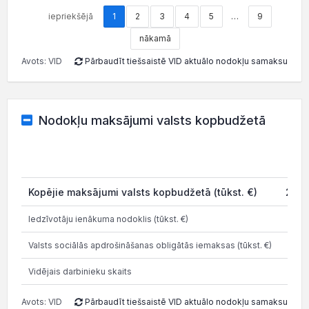
iepriekšējā
1
2
3
4
5
…
9
nākamā
Avots: VID
Pārbaudīt tiešsaistē VID aktuālo nodokļu samaksu
Nodokļu maksājumi valsts kopbudžetā
202
Kopējie maksājumi valsts kopbudžetā (tūkst. €)
28.8
Iedzīvotāju ienākuma nodoklis (tūkst. €)
3.4
Valsts sociālās apdrošināšanas obligātās iemaksas (tūkst. €)
9.3
Vidējais darbinieku skaits
Avots: VID
Pārbaudīt tiešsaistē VID aktuālo nodokļu samaksu