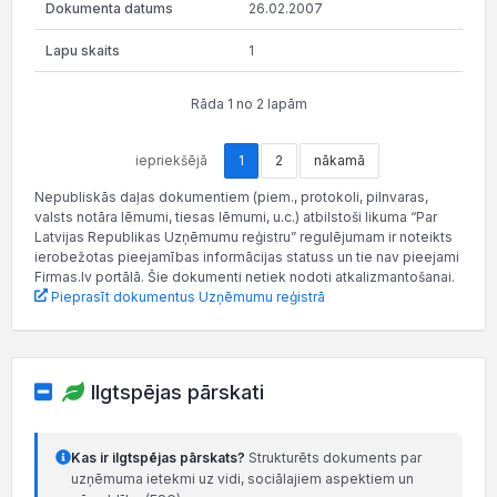
26.02.2007
1
Rāda 1 no 2 lapām
iepriekšējā
1
2
nākamā
Nepubliskās daļas dokumentiem (piem., protokoli, pilnvaras,
valsts notāra lēmumi, tiesas lēmumi, u.c.) atbilstoši likuma “Par
Latvijas Republikas Uzņēmumu reģistru” regulējumam ir noteikts
ierobežotas pieejamības informācijas statuss un tie nav pieejami
Firmas.lv portālā. Šie dokumenti netiek nodoti atkalizmantošanai.
Pieprasīt dokumentus Uzņēmumu reģistrā
Ilgtspējas pārskati
Kas ir ilgtspējas pārskats?
Strukturēts dokuments par
uzņēmuma ietekmi uz vidi, sociālajiem aspektiem un