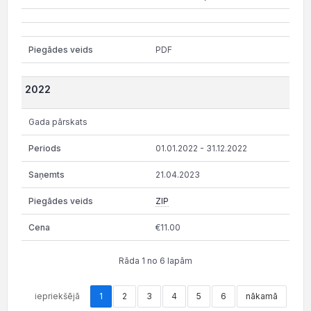
PDF
2022
Gada pārskats
01.01.2022 - 31.12.2022
21.04.2023
ZIP
€11.00
Rāda 1 no 6 lapām
iepriekšējā
1
2
3
4
5
6
nākamā