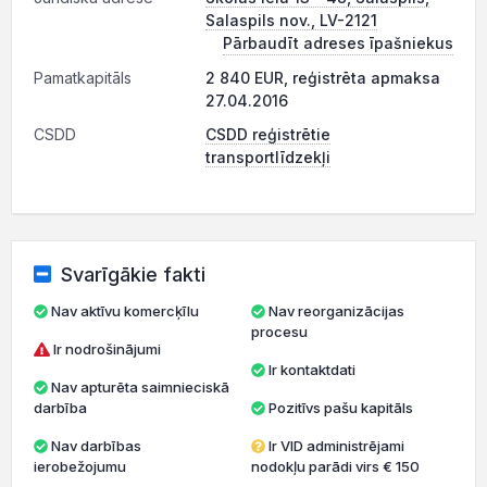
Salaspils nov., LV-2121
Pārbaudīt adreses īpašniekus
Pamatkapitāls
2 840 EUR, reģistrēta apmaksa
27.04.2016
CSDD
CSDD reģistrētie
transportlīdzekļi
Svarīgākie fakti
Nav aktīvu komercķīlu
Nav reorganizācijas
procesu
Ir nodrošinājumi
Ir kontaktdati
Nav apturēta saimnieciskā
darbība
Pozitīvs pašu kapitāls
Nav darbības
Ir VID administrējami
ierobežojumu
nodokļu parādi virs € 150