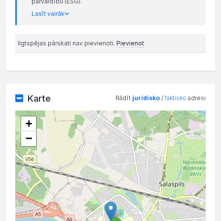
pārvaldību (ESG).
Lasīt vairāk
Ilgtspējas pārskati nav pievienoti.
Pievienot
Karte
Rādīt
juridisko
/
faktisko
adresi
+
−