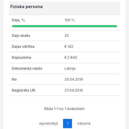
Fiziska persona
100 %
20
€ 142
€ 2 840
Latvija
20.04.2016
27.04.2016
Rāda 1–1 no 1 ierakstiem
iepriekšējā
1
nākamā