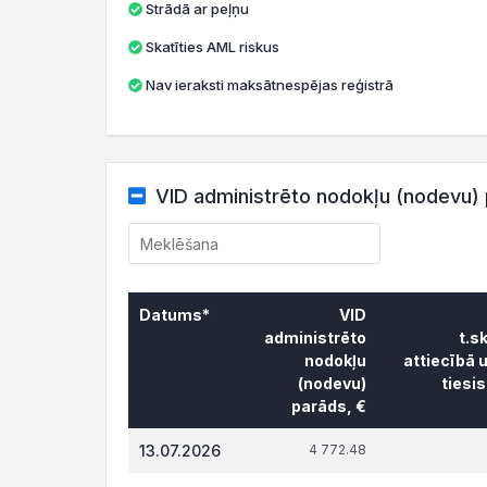
Strādā ar peļņu
Skatīties AML riskus
Nav ieraksti maksātnespējas reģistrā
VID administrēto nodokļu (nodevu) 
Datums*
VID
administrēto
t.s
nodokļu
attiecībā 
(nodevu)
tiesi
parāds, €
Datums*
VID
t.s
13.07.2026
4 772.48
administrēto
attiecībā 
nodokļu
tiesi