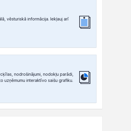
, vēsturiskā informācija. Iekļauj arī
ķīlas, nodrošinājumi, nodokļu parādi,
tīto uzņēmumu interaktīvo saišu grafiku.