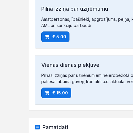
Pilna izziņa par uzņēmumu
Amatpersonas, īpašnieki, apgrozījums, peļņa, ko
AML un sankciju pārbaudi
€ 5.00
Vienas dienas piekļuve
Pilnas izziņas par uzņēmumiem neierobežotā d
patiesā labuma guvēji, kontakti u.c. aktuālā, vē
€ 15.00
Pamatdati