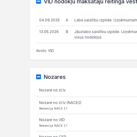
VID nodokļu maksātāju reitinga vēs
04.09.2025
A
Laba saistību izpilde. Uzņēmumam
13.05.2026
B
Jāuzlabo saistību izpilde. Uzņēmums
visus nodokļus.
Avots: VID
Nozares
Nozare no zl.lv
Nozare no zl.lv (NACE2)
Redakcija NACE 2.1
Nozare no VID
Redakcija NACE 2.1
Nozare no CSP