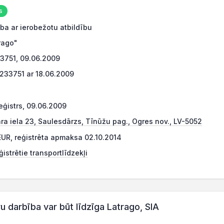
s
ba ar ierobežotu atbildību
rago"
3751, 09.06.2009
233751 ar 18.06.2009
eģistrs, 09.06.2009
a iela 23, Saulesdārzs, Tīnūžu pag., Ogres nov., LV-5052
UR, reģistrēta apmaksa 02.10.2014
istrētie transportlīdzekļi
darbība var būt līdzīga Latrago, SIA