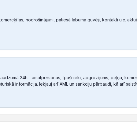
mercķīlas, nodrošinājumi, patiesā labuma guvēji, kontakti u.c. aktuālā
audzumā 24h - amatpersonas, īpašnieki, apgrozījums, peļņa, komerc
sturiskā informācija. Iekļauj arī AML un sankciju pārbaudi, kā arī sais