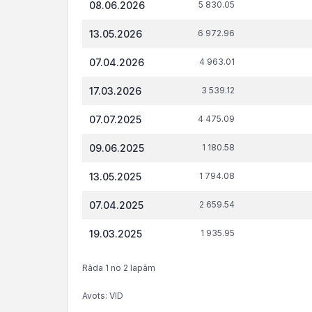
08.06.2026
5 830.05
(nodevu)
parāds, €
13.05.2026
6 972.96
07.04.2026
4 963.01
17.03.2026
3 539.12
07.07.2025
4 475.09
09.06.2025
1 180.58
13.05.2025
1 794.08
07.04.2025
2 659.54
19.03.2025
1 935.95
Rāda 1 no 2 lapām
Avots: VID