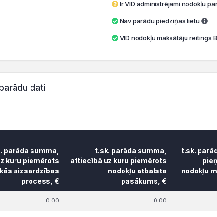
Ir VID administrējami nodokļu par
Nav parādu piedziņas lietu
VID nodokļu maksātāju reitings B
parādu dati
k. parāda summa,
t.sk. parāda summa,
t.sk. parā
uz kuru piemērots
attiecībā uz kuru piemērots
pie
skās aizsardzības
nodokļu atbalsta
nodokļu ma
process, €
pasākums, €
k. parāda summa,
t.sk. parāda summa,
t.sk. parā
0.00
0.00
uz kuru piemērots
attiecībā uz kuru piemērots
pie
skās aizsardzības
nodokļu atbalsta
nodokļu ma