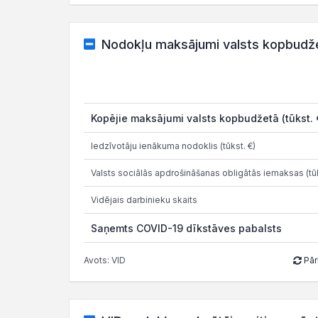
Nodokļu maksājumi valsts kopbudž
Kopējie maksājumi valsts kopbudžetā (tūkst. 
Iedzīvotāju ienākuma nodoklis (tūkst. €)
Valsts sociālās apdrošināšanas obligātās iemaksas (tūk
Vidējais darbinieku skaits
Saņemts COVID-19 dīkstāves pabalsts
Avots: VID
Pār