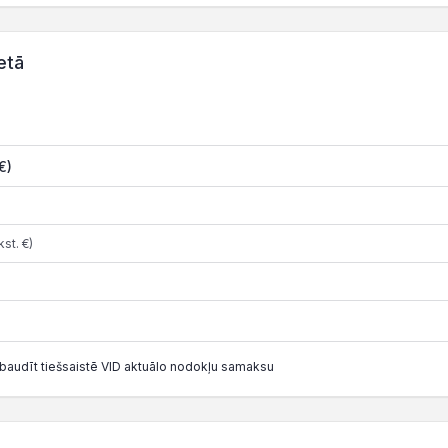
etā
€)
st. €)
baudīt tiešsaistē VID aktuālo nodokļu samaksu