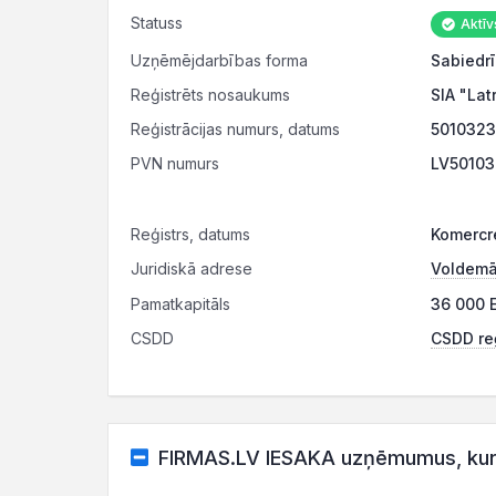
Statuss
Aktīv
Uzņēmējdarbības forma
Sabiedrī
Reģistrēts nosaukums
SIA "Lat
Reģistrācijas numurs, datums
5010323
PVN numurs
LV50103
Reģistrs, datums
Komercr
Juridiskā adrese
Voldemār
Pamatkapitāls
36 000 E
CSDD
CSDD reģ
FIRMAS.LV IESAKA uzņēmumus, kuru 