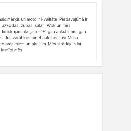
s mērķis un moto ir kvalitāte. Piedavajūmā ir
s uzkodas, zupas, salāti, Wok un mēs
 lieliskajām akcijām - 1+1 gan aukstajiem, gan
s, Jūs vārāt kombinēt aukstos suši. Mūsu
iedāvājumiem un akcijām. Mēs strādājam lai
 laimīgi mēs