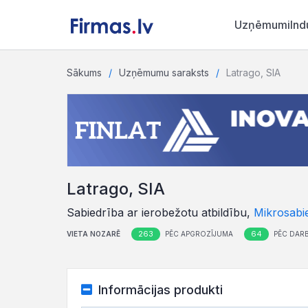
Uzņēmumi
Ind
Sākums
Uzņēmumu saraksts
Latrago, SIA
Latrago, SIA
Sabiedrība ar ierobežotu atbildību,
Mikrosabi
263
64
VIETA NOZARĒ
PĒC APGROZĪJUMA
PĒC DARB
Informācijas produkti