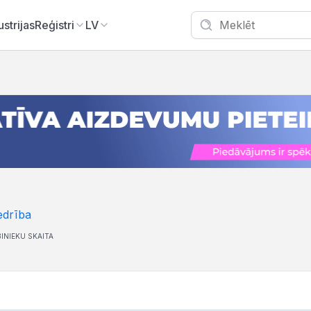
ustrijas
Reģistri
LV
edrība
INIEKU SKAITA