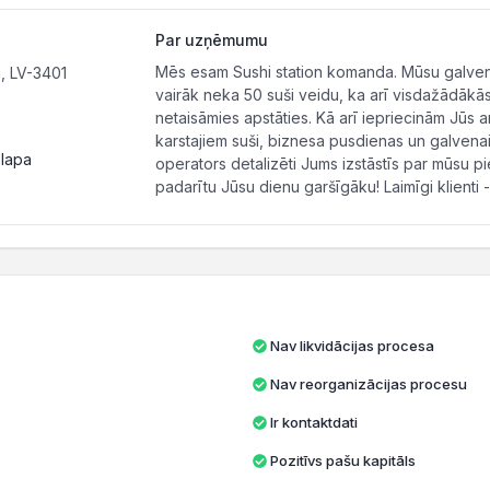
Par uzņēmumu
Mēs esam Sushi station komanda. Mūsu galvenai
, LV-3401
vairāk neka 50 suši veidu, ka arī visdažādākā
netaisāmies apstāties. Kā arī iepriecinām Jūs ar
karstajiem suši, biznesa pusdienas un galvenai
 lapa
operators detalizēti Jums izstāstīs par mūsu p
padarītu Jūsu dienu garšīgāku! Laimīgi klienti -
Nav likvidācijas procesa
Nav reorganizācijas procesu
Ir kontaktdati
Pozitīvs pašu kapitāls