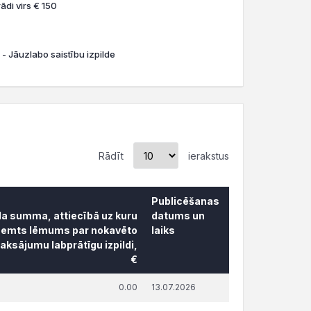
ādi virs € 150
 - Jāuzlabo saistību izpilde
Rādīt
ierakstus
Publicēšanas
da summa, attiecībā uz kuru
datums un
ņemts lēmums par nokavēto
laiks
ksājumu labprātīgu izpildi,
€
da summa, attiecībā uz kuru
Publicēšanas
0.00
13.07.2026
ņemts lēmums par nokavēto
datums un
ksājumu labprātīgu izpildi,
laiks