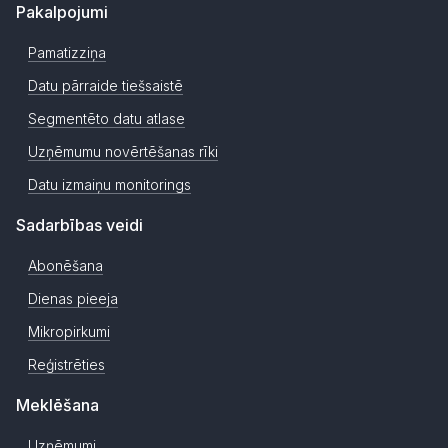
Pakalpojumi
Pamatizziņa
Datu pārraide tiešsaistē
Segmentēto datu atlase
Uzņēmumu novērtēšanas rīki
Datu izmaiņu monitorings
Sadarbības veidi
Abonēšana
Dienas pieeja
Mikropirkumi
Reģistrēties
Meklēšana
Uzņēmumi