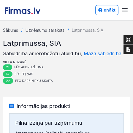
Ienākt
Sākums
Uzņēmumu saraksts
Latprimussa, SIA
Latprimussa, SIA
Sabiedrība ar ierobežotu atbildību,
Maza sabiedrība
VIETA NOZARĒ
21
PĒC APGROZĪJUMA
14
PĒC PEĻŅAS
22
PĒC DARBINIEKU SKAITA
Informācijas produkti
Pilna izziņa par uzņēmumu