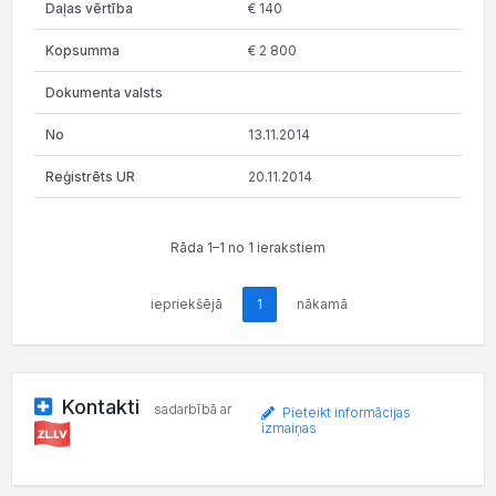
€ 140
€ 2 800
13.11.2014
20.11.2014
Rāda 1–1 no 1 ierakstiem
iepriekšējā
1
nākamā
Kontakti
sadarbībā ar
Pieteikt informācijas
izmaiņas