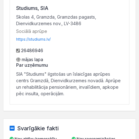
Studiums, SIA
Skolas 4, Gramzda, Gramzdas pagasts,
Dienvidkurzemes nov., LV-3486
Sociālā aprūpe
https://studiums.lv/
26486946
mājas lapa
Par uzņēmumu
SIA "Studiums" ilgstošas un īslaicīgas aprūpes
centrs Gramzdā, Dienvidkurzemes novadā. Aprūpe
un rehabilitācija pensionāriem, invalīdiem, apkope
pēc insulta, operācijām.
Svarīgākie fakti
Nav aktīvu komercķīlu
Nav reorganizācijas