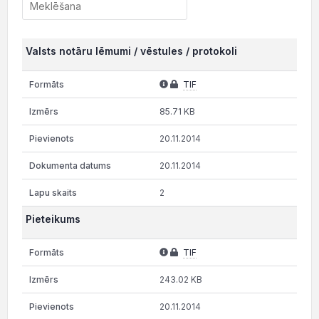
Valsts notāru lēmumi / vēstules / protokoli
TIF
85.71 KB
20.11.2014
20.11.2014
2
Pieteikums
TIF
243.02 KB
20.11.2014