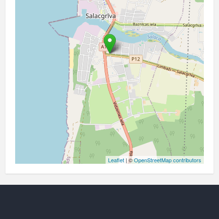
Leaflet
| ©
OpenStreetMap contributors