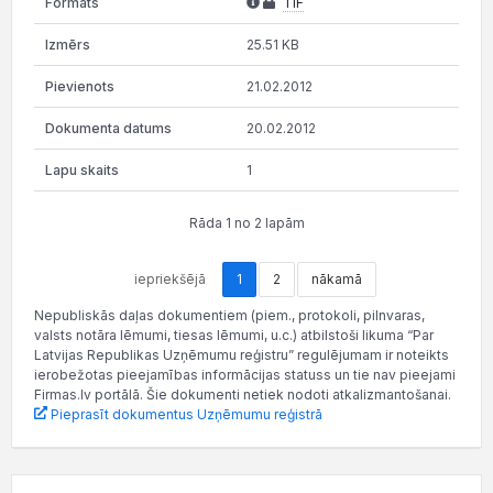
TIF
25.51 KB
21.02.2012
20.02.2012
1
Rāda 1 no 2 lapām
iepriekšējā
1
2
nākamā
Nepubliskās daļas dokumentiem (piem., protokoli, pilnvaras,
valsts notāra lēmumi, tiesas lēmumi, u.c.) atbilstoši likuma “Par
Latvijas Republikas Uzņēmumu reģistru” regulējumam ir noteikts
ierobežotas pieejamības informācijas statuss un tie nav pieejami
Firmas.lv portālā. Šie dokumenti netiek nodoti atkalizmantošanai.
Pieprasīt dokumentus Uzņēmumu reģistrā