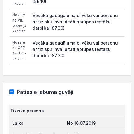
(88.10)
NACE 2.1
Nozare
Vecāka gadagājuma cilvēku vai personu
no VID
ar fizisku invaliditāti aprūpes iestāžu
Redakcija
darbība (87.30)
NACE 2.1
Nozare
Vecāka gadagājuma cilvēku vai personu
no CSP
ar fizisku invaliditāti aprūpes iestāžu
Redakcija
darbība (87.30)
NACE 2.1
Patiesie labuma guvēji
Fiziska persona
No 16.07.2019