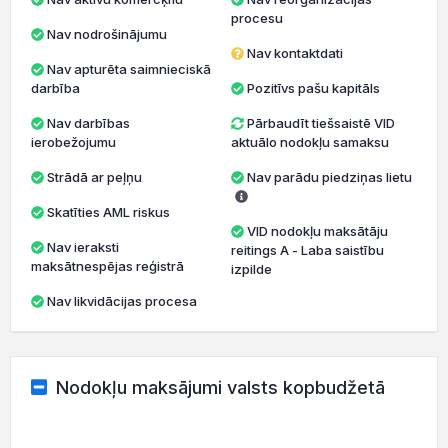
procesu
Nav nodrošinājumu
Nav kontaktdati
Nav apturēta saimnieciskā
darbība
Pozitīvs pašu kapitāls
Nav darbības
Pārbaudīt tiešsaistē VID
ierobežojumu
aktuālo nodokļu samaksu
Strādā ar peļņu
Nav parādu piedziņas lietu
Skatīties AML riskus
VID nodokļu maksātāju
Nav ieraksti
reitings A - Laba saistību
maksātnespējas reģistrā
izpilde
Nav likvidācijas procesa
Nodokļu maksājumi valsts kopbudžetā