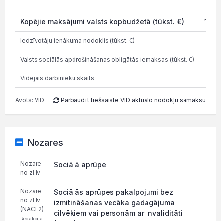
20
Kopējie maksājumi valsts kopbudžetā (tūkst. €)
105.
Iedzīvotāju ienākuma nodoklis (tūkst. €)
20.
Valsts sociālās apdrošināšanas obligātās iemaksas (tūkst. €)
84.
Vidējais darbinieku skaits
Avots: VID
Pārbaudīt tiešsaistē VID aktuālo nodokļu samaksu
Nozares
Nozare
Sociālā aprūpe
no zl.lv
Nozare
Sociālās aprūpes pakalpojumi bez
no zl.lv
izmitināšanas vecāka gadagājuma
(NACE2)
cilvēkiem vai personām ar invaliditāti
Redakcija