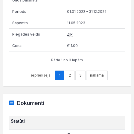
Gada pārskats
01.01.2022 - 31.12.2022
11.05.2023
ZIP
€11.00
Rāda 1 no 3 lapām
iepriekšējā
1
2
3
nākamā
Dokumenti
Statūti