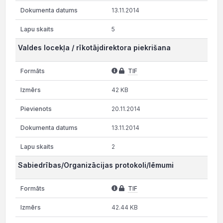
13.11.2014
5
Valdes locekļa / rīkotājdirektora piekrišana
TIF
42 KB
20.11.2014
13.11.2014
2
Sabiedrības/Organizācijas protokoli/lēmumi
TIF
42.44 KB