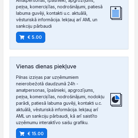
Amatpersonas, īpašnieki, apgrozījums,
peļņa, komercķīlas, nodrošinājumi, patiesā
labuma guvēji, kontakti u.c. aktuālā,
vēsturiskā informācija. Iekļauj arī AML un
sankciju pārbaudi
€ 5.00
Vienas dienas piekļuve
Pilnas izziņas par uzņēmumiem
neierobežotā daudzumā 24h -
amatpersonas, īpašnieki, apgrozījums,
peļņa, komercķīlas, nodrošinājumi, nodokļu
parādi, patiesā labuma guvēji, kontakti u.c.
aktuālā, vēsturiskā informācija. Iekļauj arī
AML un sankciju pārbaudi, kā arī saistīto
uzņēmumu interaktīvo saišu grafiku.
€ 15.00