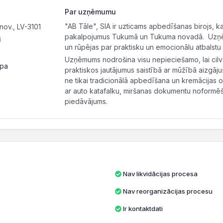
Par uzņēmumu
"AB Tāle", SIA ir uzticams apbedīšanas birojs, 
ov., LV-3101
pakalpojumus Tukumā un Tukuma novadā. Uzņē
i
un rūpējas par praktisku un emocionālu atbalst
Uzņēmums nodrošina visu nepieciešamo, lai cilv
apa
praktiskos jautājumus saistībā ar mūžībā aizgāju
ne tikai tradicionālā apbedīšana un kremācijas 
ar auto katafalku, miršanas dokumentu noform
piedāvājums.
Nav likvidācijas procesa
Nav reorganizācijas procesu
Ir kontaktdati