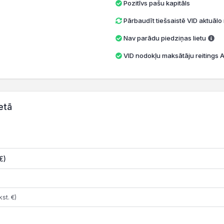
Pozitīvs pašu kapitāls
Pārbaudīt tiešsaistē VID aktuāl
Nav parādu piedziņas lietu
VID nodokļu maksātāju reitings A 
etā
€)
st. €)