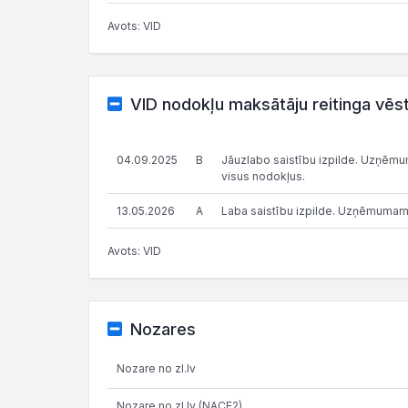
Avots: VID
VID nodokļu maksātāju reitinga vēs
04.09.2025
B
Jāuzlabo saistību izpilde. Uzņēmums
visus nodokļus.
13.05.2026
A
Laba saistību izpilde. Uzņēmumam
Avots: VID
Nozares
Nozare no zl.lv
Nozare no zl.lv (NACE2)