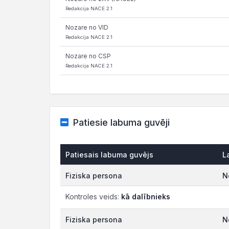
Redakcija NACE 2.1
Nozare no VID
Redakcija NACE 2.1
Nozare no CSP
Redakcija NACE 2.1
Patiesie labuma guvēji
Patiesais labuma guvējs
L
Fiziska persona
N
Kontroles veids:
kā dalībnieks
Fiziska persona
N