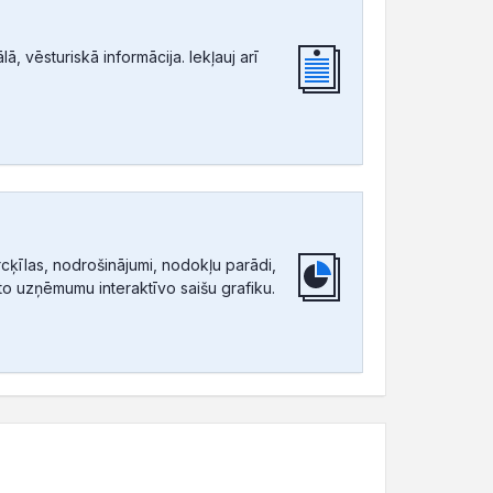
, vēsturiskā informācija. Iekļauj arī
ķīlas, nodrošinājumi, nodokļu parādi,
tīto uzņēmumu interaktīvo saišu grafiku.