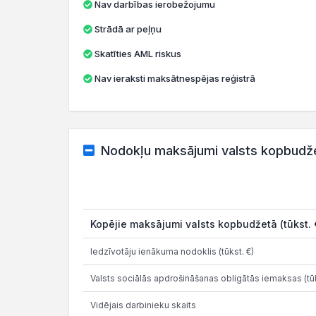
Nav darbības ierobežojumu
Strādā ar peļņu
Skatīties AML riskus
Nav ieraksti maksātnespējas reģistrā
Nodokļu maksājumi valsts kopbudž
Kopējie maksājumi valsts kopbudžetā (tūkst. 
Iedzīvotāju ienākuma nodoklis (tūkst. €)
Valsts sociālās apdrošināšanas obligātās iemaksas (tūk
Vidējais darbinieku skaits