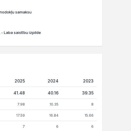
o nodokļu samaksu
- Laba saistību izpilde
2025
2024
2023
41.48
40.16
39.35
7.98
10.35
8
17.59
16.84
15.66
7
6
6