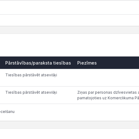
Pārstāvības/paraksta tiesības
Piezīmes
Tiesības pārstāvēt atsevišķi
Tiesības pārstāvēt atsevišķi
Ziņas par personas dzīvesvietas ad
pamatojoties uz Komerclikuma Pā
ecelšanu