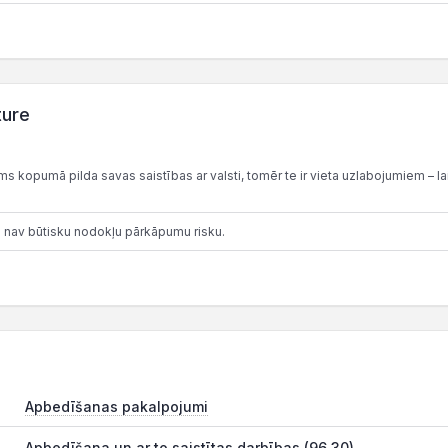
ture
 kopumā pilda savas saistības ar valsti, tomēr te ir vieta uzlabojumiem – lai
 nav būtisku nodokļu pārkāpumu risku.
Apbedīšanas pakalpojumi
Apbedīšana un ar to saistītas darbības (96.30)