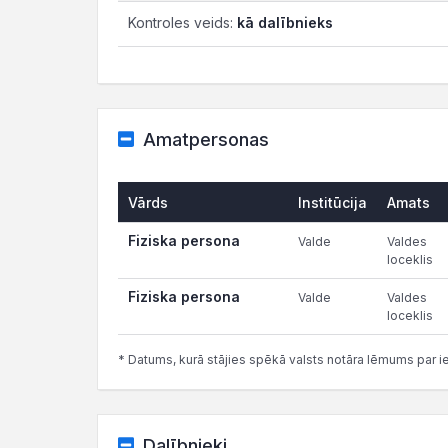
Kontroles veids:
kā dalībnieks
Amatpersonas
Vārds
Institūcija
Amats
Fiziska persona
Valde
Valdes
loceklis
Fiziska persona
Valde
Valdes
loceklis
* Datums, kurā stājies spēkā valsts notāra lēmums par i
Dalībnieki