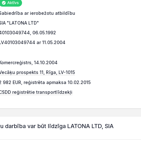
Aktīvs
Sabiedrība ar ierobežotu atbildību
SIA "LATONA LTD"
40103049744, 06.05.1992
LV40103049744 ar 11.05.2004
Komercreģistrs, 14.10.2004
Vecāķu prospekts 11, Rīga, LV-1015
2 982 EUR, reģistrēta apmaksa 10.02.2015
CSDD reģistrētie transportlīdzekļi
darbība var būt līdzīga LATONA LTD, SIA