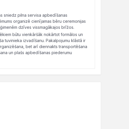
kas sniedz pilna servisa apbedīšanas
mums organizē cienījamas bēru ceremonijas
u ģimenēm dzīves vissmagākajos brīžos.
ēkiem būtu vienkāršāk nokārtot formālos un
ša tuvinieka izvadīšanu. Pakalpojumu klāstā ir
organizēšana, bet arī diennakts transportēšana
ēšana un plašs apbedīšanas piederumu