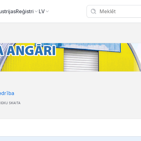
ustrijas
Reģistri
LV
edrība
IEKU SKAITA