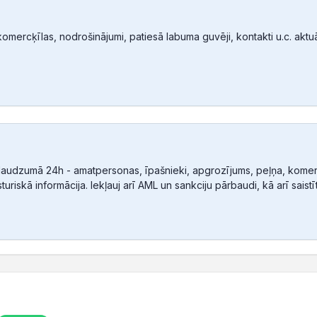
mercķīlas, nodrošinājumi, patiesā labuma guvēji, kontakti u.c. aktuālā
audzumā 24h - amatpersonas, īpašnieki, apgrozījums, peļņa, komerc
sturiskā informācija. Iekļauj arī AML un sankciju pārbaudi, kā arī sais