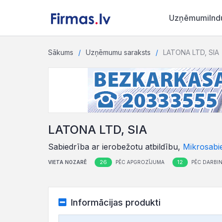
Uzņēmumi
Ind
Sākums
Uzņēmumu saraksts
LATONA LTD, SIA
LATONA LTD, SIA
Sabiedrība ar ierobežotu atbildību,
Mikrosabi
26
12
VIETA NOZARĒ
PĒC APGROZĪJUMA
PĒC DARBIN
Informācijas produkti