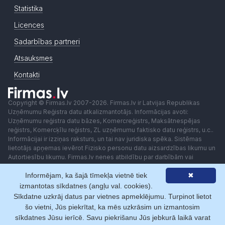
Statistika
Licences
Sadarbības partneri
Atsauksmes
Kontakti
Copyright © Firmas.lv 2007-2026. Firmas.lv ir Latvijas Republikas
Uzņēmumu Reģistra datu atkalizmantotājs. Informācijas avoti:
Uzņēmumu reģistra datu bāzes, Komercreģistrs, Maksātnespējas
reģistrs, Komercķīlu reģistrs, ZL uzņēmumu faktisko datu reģistrs, u.c..
Informācijai ir izziņas raksturs, un tai nav juridiska spēka. Sistēmas
lietotājs apņemas ievērot Fizisko personu datu aizsardzības likumu un
Autortiesību likumu. Firmas.lv nenes atbildību par darbībām vai
lēmumiem, kas balstīti uz saņemto pakalpojumu. Lietotājam aizliegts
Informējam, ka šajā tīmekļa vietnē tiek
✖
izmantot jebkādas automatizētas sistēmas vai iekārtas (robotus)
piekļuvei sistēmai bez rakstiskas saskaņošanas ar Firmas.lv. Galvenā
izmantotas sīkdatnes (angļu val. cookies).
redaktore: Ingūna Pempere.
Sīkdatne uzkrāj datus par vietnes apmeklējumu. Turpinot lietot
Lietošanas noteikumi
Privātuma politika
Norēķini ar
šo vietni, Jūs piekrītat, ka mēs uzkrāsim un izmantosim
sīkdatnes Jūsu ierīcē. Savu piekrišanu Jūs jebkurā laikā varat