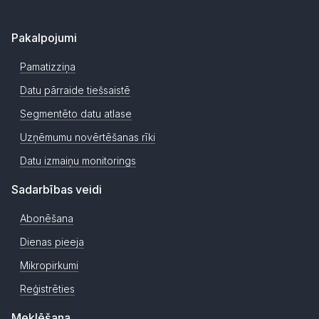
Pakalpojumi
Pamatizziņa
Datu pārraide tiešsaistē
Segmentēto datu atlase
Uzņēmumu novērtēšanas rīki
Datu izmaiņu monitorings
Sadarbības veidi
Abonēšana
Dienas pieeja
Mikropirkumi
Reģistrēties
Meklēšana