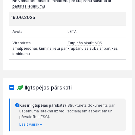
NBS amatpersonas krimināllietu par krāpšanu saistībā ar
pārtikas iepirkumu
19.06.2025
LETA
Turpinās skatīt NBS
amatpersonas krimināllietu par krāpšanu saistībā ar pārtikas
iepirkumu
Ilgtspējas pārskati
Kas ir ilgtspējas pārskats?
Strukturēts dokuments par
uzņēmuma ietekmi uz vidi, sociālajiem aspektiem un
pārvaldību (ESG).
Lasīt vairāk