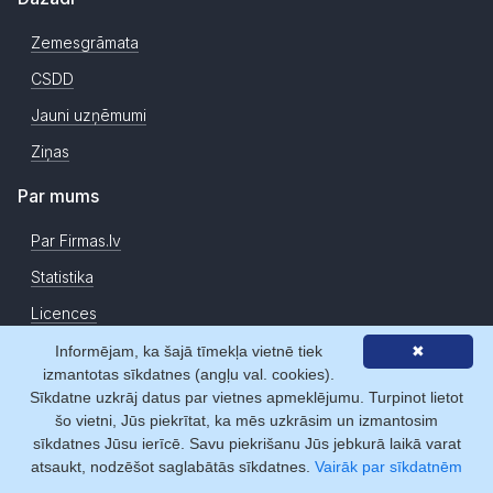
Zemesgrāmata
CSDD
Jauni uzņēmumi
Ziņas
Par mums
Par Firmas.lv
Statistika
Licences
Sadarbības partneri
Informējam, ka šajā tīmekļa vietnē tiek
✖
izmantotas sīkdatnes (angļu val. cookies).
Atsauksmes
Sīkdatne uzkrāj datus par vietnes apmeklējumu. Turpinot lietot
šo vietni, Jūs piekrītat, ka mēs uzkrāsim un izmantosim
Kontakti
sīkdatnes Jūsu ierīcē. Savu piekrišanu Jūs jebkurā laikā varat
atsaukt, nodzēšot saglabātās sīkdatnes.
Vairāk par sīkdatnēm
Copyright © Firmas.lv 2007-2026. Firmas.lv ir Latvijas Republikas