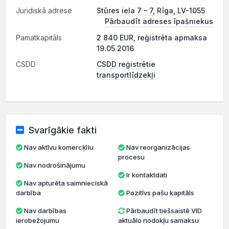
Juridiskā adrese
Stūres iela 7 – 7, Rīga, LV-1055
Pārbaudīt adreses īpašniekus
Pamatkapitāls
2 840 EUR, reģistrēta apmaksa
19.05.2016
CSDD
CSDD reģistrētie
transportlīdzekļi
Svarīgākie fakti
Nav aktīvu komercķīlu
Nav reorganizācijas
procesu
Nav nodrošinājumu
Ir kontaktdati
Nav apturēta saimnieciskā
darbība
Pozitīvs pašu kapitāls
Nav darbības
Pārbaudīt tiešsaistē VID
ierobežojumu
aktuālo nodokļu samaksu