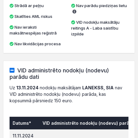
Strādā ar peļņu
Nav parādu piedziņas lietu
Skatīties AML riskus
VID nodokļu maksātāju
Nav ieraksti
reitings A - Laba saistību
maksātnespējas reģistrā
izpilde
Nav likvidācijas procesa
VID administrēto nodokļu (nodevu)
parādu dati
Uz
13.11.2024
nodokļu maksātājam
LANEKSS, SIA
nav
VID administrēto nodokļu (nodevu) parāda, kas
kopsummā pārsniedz 150 euro.
Datums*
VID administrēto nodokļu (nodevu) parāds, 
0.
11.11.2024