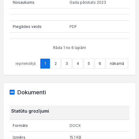
Gada pārskats 2023
PDF
Rāda 1 no 6 lapām
iepriekšējā
1
2
3
4
5
6
nākamā
Dokumenti
Statūtu grozījumi
DOCX
15.1 KB