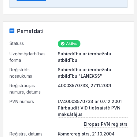
Pamatdati
Statuss
Aktīvs
Uzņēmējdarbības
Sabiedrība ar ierobežotu
forma
atbildību
Reģistrēts
Sabiedrība ar ierobežotu
nosaukums
atbildību "LANEKSS"
Reģistrācijas
40003570733, 27.11.2001
numurs, datums
PVN numurs
LV40003570733 ar 07.12.2001
Pārbaudīt VID tiešsaistē PVN
maksātājus
Eiropas PVN reģistrs
Reģistrs, datums
Komercreģistrs, 21.10.2004