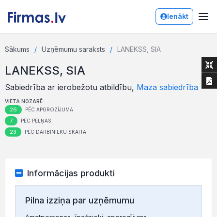
Ienākt
Sākums
Uzņēmumu saraksts
LANEKSS, SIA
LANEKSS, SIA
Sabiedrība ar ierobežotu atbildību,
Maza sabiedrība
VIETA NOZARĒ
26
PĒC APGROZĪJUMA
7
PĒC PEĻŅAS
23
PĒC DARBINIEKU SKAITA
Informācijas produkti
Pilna izziņa par uzņēmumu