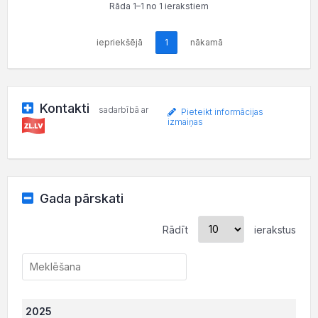
Rāda 1–1 no 1 ierakstiem
iepriekšējā
1
nākamā
Kontakti
sadarbībā ar
Pieteikt informācijas
izmaiņas
Gada pārskati
Rādīt
ierakstus
2025