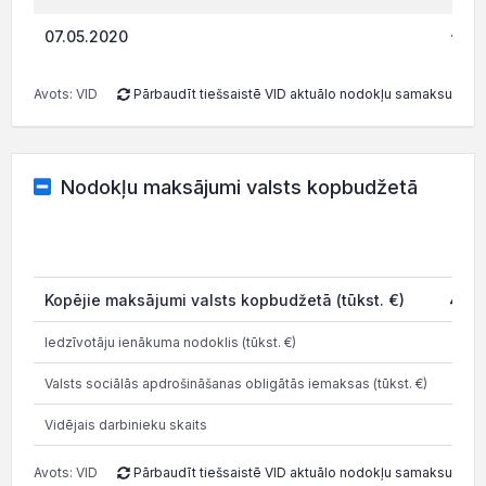
448.
07.05.2020
Avots: VID
Pārbaudīt tiešsaistē VID aktuālo nodokļu samaksu
Nodokļu maksājumi valsts kopbudžetā
20
Kopējie maksājumi valsts kopbudžetā (tūkst. €)
407.
Iedzīvotāju ienākuma nodoklis (tūkst. €)
43.
Valsts sociālās apdrošināšanas obligātās iemaksas (tūkst. €)
93.
Vidējais darbinieku skaits
Avots: VID
Pārbaudīt tiešsaistē VID aktuālo nodokļu samaksu