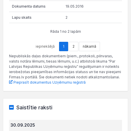
19.05.2016
2
Rāda 1 no 2 lapām
iepriekšējā
1
2
nākamā
Nepubliskās daļas dokumentiem (piem., protokoli, pilnvaras,
valsts notāra lēmumi, tiesas lēmumi, u.c.) atbilstoši likuma “Par
Latvijas Republikas Uzņēmumu reģistru” regulējumam ir noteikts
ierobežotas pieejamības informācijas statuss un tie nav pieejami
Firmas.lv portālā. Šie dokumenti netiek nodoti atkalizmantošanai.
Pieprasīt dokumentus Uzņēmumu reģistrā
Saistītie raksti
30.09.2025