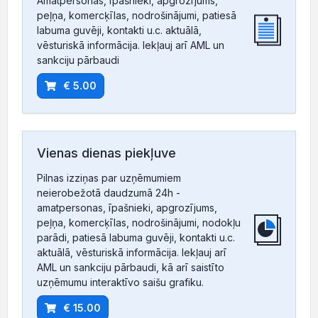
Amatpersonas, īpašnieki, apgrozījums,
peļņa, komercķīlas, nodrošinājumi, patiesā
labuma guvēji, kontakti u.c. aktuālā,
vēsturiskā informācija. Iekļauj arī AML un
sankciju pārbaudi
€ 5.00
Vienas dienas piekļuve
Pilnas izziņas par uzņēmumiem
neierobežotā daudzumā 24h -
amatpersonas, īpašnieki, apgrozījums,
peļņa, komercķīlas, nodrošinājumi, nodokļu
parādi, patiesā labuma guvēji, kontakti u.c.
aktuālā, vēsturiskā informācija. Iekļauj arī
AML un sankciju pārbaudi, kā arī saistīto
uzņēmumu interaktīvo saišu grafiku.
€ 15.00