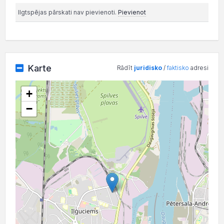
Ilgtspējas pārskati nav pievienoti.
Pievienot
Karte
Rādīt
juridisko
/
faktisko
adresi
+
−