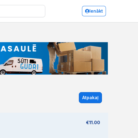
Ienākt
Atpakaļ
€11.00