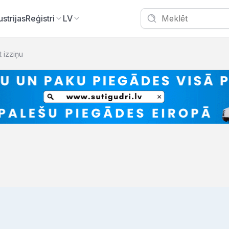
ustrijas
Reģistri
LV
t izziņu