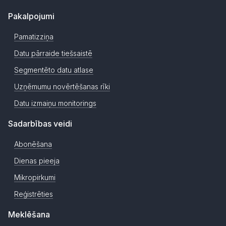
Pakalpojumi
Pamatizziņa
Datu pārraide tiešsaistē
Segmentēto datu atlase
Uzņēmumu novērtēšanas rīki
Datu izmaiņu monitorings
Sadarbības veidi
Abonēšana
Dienas pieeja
Mikropirkumi
Reģistrēties
Meklēšana