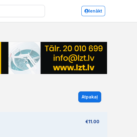
Ienākt
Atpakaļ
€11.00