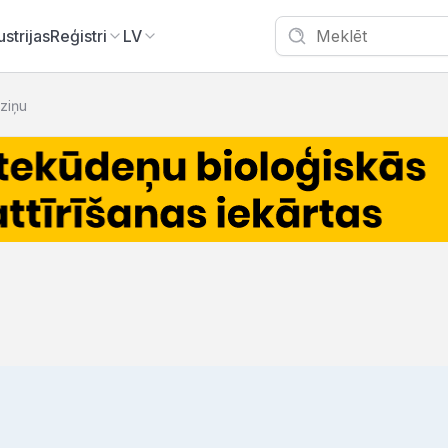
ustrijas
Reģistri
LV
zziņu