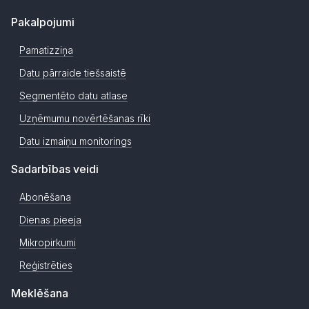
Pakalpojumi
Pamatizziņa
Datu pārraide tiešsaistē
Segmentēto datu atlase
Uzņēmumu novērtēšanas rīki
Datu izmaiņu monitorings
Sadarbības veidi
Abonēšana
Dienas pieeja
Mikropirkumi
Reģistrēties
Meklēšana