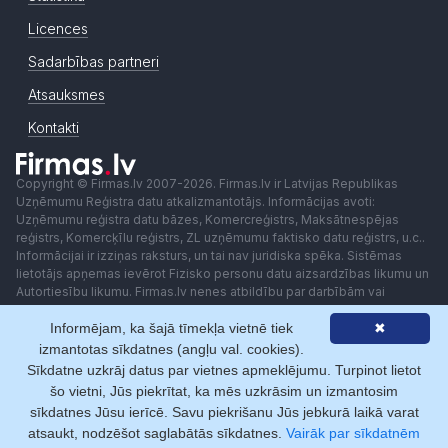
Licences
Sadarbības partneri
Atsauksmes
Kontakti
Copyright © Firmas.lv 2007-2026. Firmas.lv ir Latvijas Republikas
Uzņēmumu Reģistra datu atkalizmantotājs. Informācijas avoti:
Uzņēmumu reģistra datu bāzes, Komercreģistrs, Maksātnespējas
reģistrs, Komercķīlu reģistrs, ZL uzņēmumu faktisko datu reģistrs, u.c..
Informācijai ir izziņas raksturs, un tai nav juridiska spēka. Sistēmas
lietotājs apņemas ievērot Fizisko personu datu aizsardzības likumu un
Autortiesību likumu. Firmas.lv nenes atbildību par darbībām vai
lēmumiem, kas balstīti uz saņemto pakalpojumu. Lietotājam aizliegts
Informējam, ka šajā tīmekļa vietnē tiek
✖
izmantot jebkādas automatizētas sistēmas vai iekārtas (robotus)
piekļuvei sistēmai bez rakstiskas saskaņošanas ar Firmas.lv. Galvenā
izmantotas sīkdatnes (angļu val. cookies).
redaktore: Ingūna Pempere.
Sīkdatne uzkrāj datus par vietnes apmeklējumu. Turpinot lietot
Lietošanas noteikumi
Privātuma politika
Norēķini ar
šo vietni, Jūs piekrītat, ka mēs uzkrāsim un izmantosim
sīkdatnes Jūsu ierīcē. Savu piekrišanu Jūs jebkurā laikā varat
atsaukt, nodzēšot saglabātās sīkdatnes.
Vairāk par sīkdatnēm