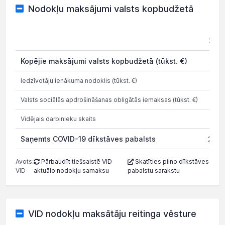
Nodokļu maksājumi valsts kopbudžetā
202
Kopējie maksājumi valsts kopbudžetā (tūkst. €)
8.9
Iedzīvotāju ienākuma nodoklis (tūkst. €)
0.8
Valsts sociālās apdrošināšanas obligātās iemaksas (tūkst. €)
8.1
Vidējais darbinieku skaits
Saņemts COVID-19 dīkstāves pabalsts
21.0
Avots:
Pārbaudīt tiešsaistē VID
Skatīties pilno dīkstāves
VID
aktuālo nodokļu samaksu
pabalstu sarakstu
VID nodokļu maksātāju reitinga vēsture