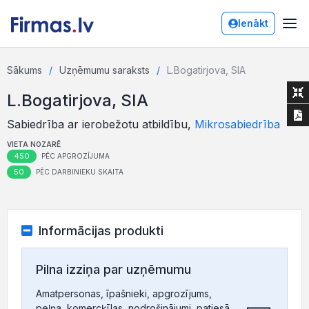
Ienākt
Sākums
Uzņēmumu saraksts
L.Bogatirjova, SIA
L.Bogatirjova, SIA
Sabiedrība ar ierobežotu atbildību,
Mikrosabiedrība
VIETA NOZARĒ
450
PĒC APGROZĪJUMA
50
PĒC DARBINIEKU SKAITA
Informācijas produkti
Pilna izziņa par uzņēmumu
Amatpersonas, īpašnieki, apgrozījums,
peļņa, komercķīlas, nodrošinājumi, patiesā