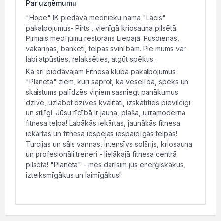
Par uzņēmumu
"Hope" IK piedāvā mednieku nama "Lācis"
pakalpojumus- Pirts , vienīgā kriosauna pilsētā.
Pirmais medījumu restorāns Liepājā. Pusdienas,
vakariņas, banketi, telpas svinībām. Pie mums var
labi atpūsties, relaksēties, atgūt spēkus.
Kā arī piedāvājam Fitnesa kluba pakalpojumus
"Planēta" :tiem, kuri saprot, ka veselība, spēks un
skaistums palīdzēs viņiem sasniegt panākumus
dzīvē, uzlabot dzīves kvalitāti, izskatīties pievilcīgi
un stilīgi. Jūsu rīcībā ir jauna, plaša, ultramoderna
fitnesa telpa! Labākās iekārtas, jaunākās fitnesa
iekārtas un fitnesa iespējas iespaidīgās telpās!
Turcijas un sāls vannas, intensīvs solārijs, kriosauna
un profesionāli treneri - lielākajā fitnesa centrā
pilsētā! "Planēta" - mēs darīsim jūs enerģiskākus,
izteiksmīgākus un laimīgākus!