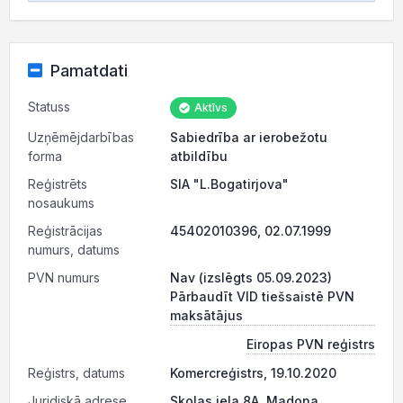
Pamatdati
Statuss
Aktīvs
Uzņēmējdarbības
Sabiedrība ar ierobežotu
forma
atbildību
Reģistrēts
SIA "L.Bogatirjova"
nosaukums
Reģistrācijas
45402010396, 02.07.1999
numurs, datums
PVN numurs
Nav (izslēgts 05.09.2023)
Pārbaudīt VID tiešsaistē PVN
maksātājus
Eiropas PVN reģistrs
Reģistrs, datums
Komercreģistrs, 19.10.2020
Juridiskā adrese
Skolas iela 8A, Madona,