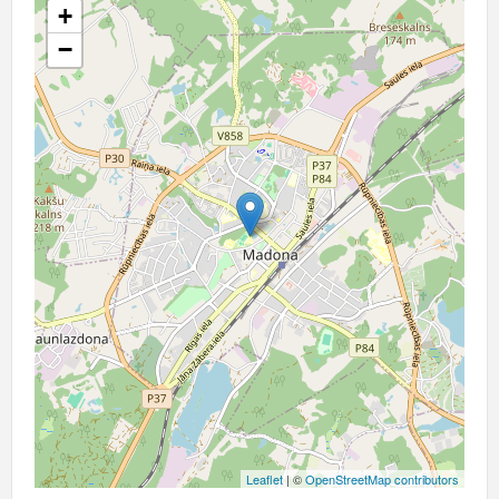
+
−
Leaflet
| ©
OpenStreetMap contributors