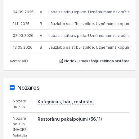
04.09.2025
A
Laba saistību izpilde. Uzņēmumam nav būtisku n
11.11.2025
B
Jāuzlabo saistību izpilde. Uzņēmums kopumā pilda s
02.03.2026
A
Laba saistību izpilde. Uzņēmumam nav būtisku n
13.05.2026
B
Jāuzlabo saistību izpilde. Uzņēmums kopumā pilda s
Avots: VID
Nodokļu maksātāju reitinga sistēma
Nozares
Nozare
Kafejnīcas, bāri, restorāni
no zl.lv
Nozare
Restorānu pakalpojumi (56.11)
no zl.lv
(NACE2)
Redakcija