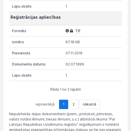
1
Reģistrācijas apliecības
TIF
67.18 KB
07.11.2019
02.07.1999
1
Rāda 1 no 2 lapām
iepriekšējā
1
2
nākamā
Nepubliskās daļas dokumentiem (piem., protokoli, pilnvaras,
valsts notāra lēmumi, tiesas lēmumi, u.c.) atbilstoši likuma “Par
Latvijas Republikas Uzņēmumu reģistru” regulējumam ir noteikts
ierobežotas pieejamības informācijas statuss un tie nav pieejami