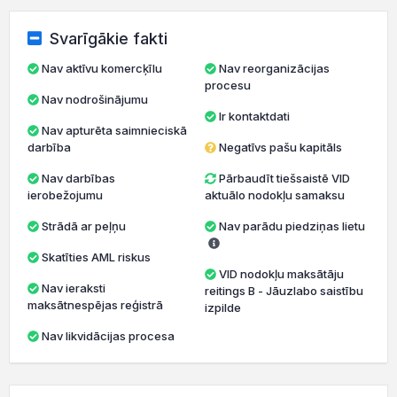
Svarīgākie fakti
Nav aktīvu komercķīlu
Nav reorganizācijas
procesu
Nav nodrošinājumu
Ir kontaktdati
Nav apturēta saimnieciskā
darbība
Negatīvs pašu kapitāls
Nav darbības
Pārbaudīt tiešsaistē VID
ierobežojumu
aktuālo nodokļu samaksu
Strādā ar peļņu
Nav parādu piedziņas lietu
Skatīties AML riskus
VID nodokļu maksātāju
Nav ieraksti
reitings B - Jāuzlabo saistību
maksātnespējas reģistrā
izpilde
Nav likvidācijas procesa