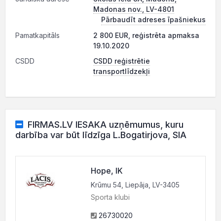
Madonas nov., LV-4801
Pārbaudīt adreses īpašniekus
Pamatkapitāls
2 800 EUR, reģistrēta apmaksa
19.10.2020
CSDD
CSDD reģistrētie
transportlīdzekļi
FIRMAS.LV IESAKA uzņēmumus, kuru
darbība var būt līdzīga L.Bogatirjova, SIA
Hope, IK
Krūmu 54, Liepāja, LV-3405
Sporta klubi
26730020