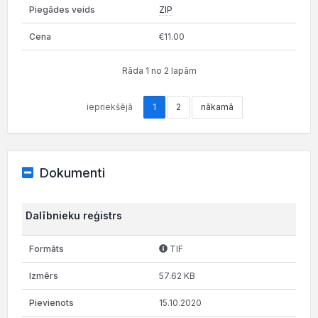
ZIP
€11.00
Rāda 1 no 2 lapām
iepriekšējā
1
2
nākamā
Dokumenti
Dalībnieku reģistrs
TIF
57.62 KB
15.10.2020