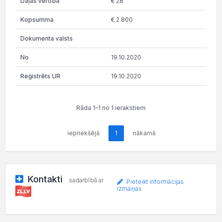
€ 28
€ 2 800
19.10.2020
19.10.2020
Rāda 1–1 no 1 ierakstiem
iepriekšējā
1
nākamā
Kontakti
sadarbībā ar
Pieteikt informācijas
izmaiņas