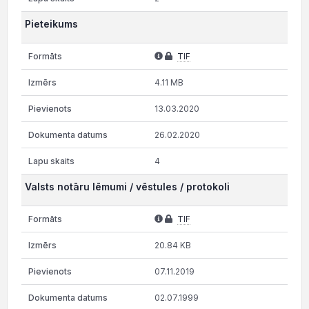
Pieteikums
TIF
4.11 MB
13.03.2020
26.02.2020
4
Valsts notāru lēmumi / vēstules / protokoli
TIF
20.84 KB
07.11.2019
02.07.1999