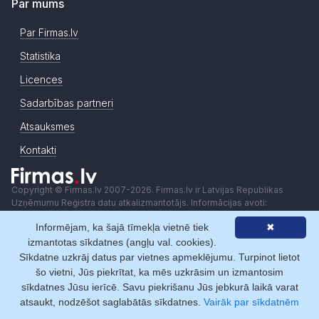
Par mums
Par Firmas.lv
Statistika
Licences
Sadarbības partneri
Atsauksmes
Kontakti
Copyright © Firmas.lv 2007-2026. Firmas.lv ir Latvijas Republikas
Uzņēmumu Reģistra datu atkalizmantotājs. Informācijas avoti:
Uzņēmumu reģistra datu bāzes, Komercreģistrs, Maksātnespējas
Informējam, ka šajā tīmekļa vietnē tiek
✖
reģistrs, Komercķīlu reģistrs, ZL uzņēmumu faktisko datu reģistrs, u.c..
Informācijai ir izziņas raksturs, un tai nav juridiska spēka. Sistēmas
izmantotas sīkdatnes (angļu val. cookies).
lietotājs apņemas ievērot Fizisko personu datu aizsardzības likumu un
Sīkdatne uzkrāj datus par vietnes apmeklējumu. Turpinot lietot
Autortiesību likumu. Firmas.lv nenes atbildību par darbībām vai
šo vietni, Jūs piekrītat, ka mēs uzkrāsim un izmantosim
lēmumiem, kas balstīti uz saņemto pakalpojumu. Lietotājam aizliegts
sīkdatnes Jūsu ierīcē. Savu piekrišanu Jūs jebkurā laikā varat
izmantot jebkādas automatizētas sistēmas vai iekārtas (robotus)
atsaukt, nodzēšot saglabātās sīkdatnes.
Vairāk par sīkdatnēm
piekļuvei sistēmai bez rakstiskas saskaņošanas ar Firmas.lv. Galvenā
redaktore: Ingūna Pempere.