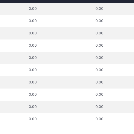
k. parāda summa,
t.sk. parāda summa,
t.sk. par
0.00
0.00
uz kuru piemērots
attiecībā uz kuru piemērots
pie
skās aizsardzības
nodokļu atbalsta
nodokļu m
0.00
0.00
process, €
pasākums, €
0.00
0.00
0.00
0.00
0.00
0.00
0.00
0.00
0.00
0.00
0.00
0.00
0.00
0.00
0.00
0.00