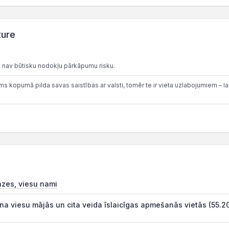
ture
 nav būtisku nodokļu pārkāpumu risku.
 kopumā pilda savas saistības ar valsti, tomēr te ir vieta uzlabojumiem – lai
āzes, viesu nami
na viesu mājās un cita veida īslaicīgas apmešanās vietās (55.2