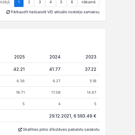
ekšējā
1
2
3
4
5
6
nākamā
Pārbaudīt tiešsaistē VID aktuālo nodokļu samaksu
2025
2024
2023
42.21
41.77
37.22
6.36
6.27
5.18
18.71
17.08
14.97
5
4
5
29.12.2021, 6 593.49 €
Skatīties pilno dīkstāves pabalstu sarakstu