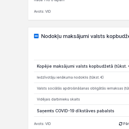
Avots: VID
Nodokļu maksājumi valsts kopbudž
Kopējie maksājumi valsts kopbudžetā (tūkst. 
Iedzīvotāju ienākuma nodoklis (tūkst. €)
Valsts sociālās apdrošināšanas obligātās iemaksas (tūk
Vidējais darbinieku skaits
Saņemts COVID-19 dīkstāves pabalsts
Avots: VID
Pār