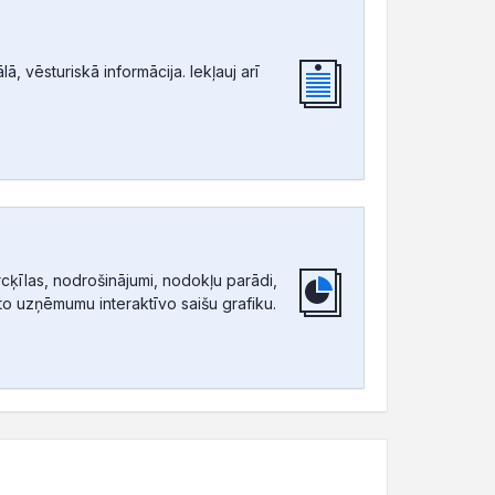
, vēsturiskā informācija. Iekļauj arī
ķīlas, nodrošinājumi, nodokļu parādi,
tīto uzņēmumu interaktīvo saišu grafiku.