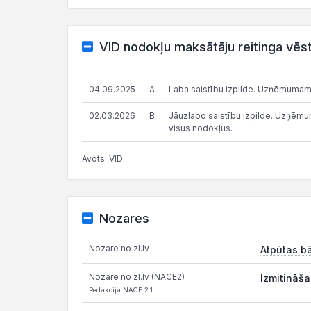
VID nodokļu maksātāju reitinga vēs
04.09.2025
A
Laba saistību izpilde. Uzņēmumam
02.03.2026
B
Jāuzlabo saistību izpilde. Uzņēmums
visus nodokļus.
Avots: VID
Nozares
Nozare no zl.lv
Atpūtas b
Nozare no zl.lv (NACE2)
Izmitināša
Redakcija NACE 2.1