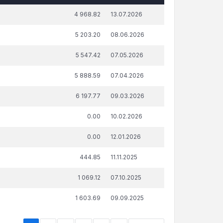
āda summa, attiecībā uz kuru
Publicēšanas
4 968.82
13.07.2026
ņemts lēmums par nokavēto
datums un
aksājumu labprātīgu izpildi,
laiks
5 203.20
08.06.2026
€
5 547.42
07.05.2026
5 888.59
07.04.2026
6 197.77
09.03.2026
0.00
10.02.2026
0.00
12.01.2026
444.85
11.11.2025
1 069.12
07.10.2025
1 603.69
09.09.2025