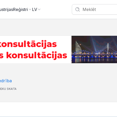
ustrijas
Reģistri
LV
edrība
IEKU SKAITA