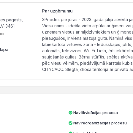
Par uzņēmumu
3Priedes pie jūras - 2023. gada jūlijā atvērtā 
es pagasts,
Viesu nams - ideāla vieta atpūtai ar ģimeni vai 
LV-3461
uzņemam viesus ar mīļdzīvniekiem un ģimenes a
ami
pieaugušos, ir viena mazuļa gulta. Namiņā vis
labiekārtota virtuves zona - ledusskapis, plīts,
lapa
automāts, televizors, Wi- Fi. Liela, ērti iekārto
sauļošanās gultas. Bērnu stūrītis, spēles aktīva
pēc viesu vēlmēm, piedāvājumā karstais kubls, pi
CITYCACO. Slēgta, droša teritorija ar privāto au
Nav likvidācijas procesa
Nav reorganizācijas procesu