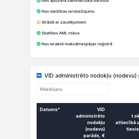
Nav apturēta saimnieciskā darbība
Nav darbības ierobežojumu
Strādā ar zaudējumiem
Skatīties AML riskus
Nav ieraksti maksātnespējas reģistrā
VID administrēto nodokļu (nodevu) 
Datums*
VID
administrēto
t.s
nodokļu
attiecībā 
(nodevu)
tiesi
parāds, €