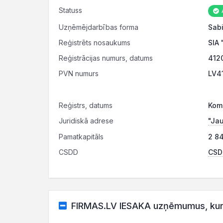
Statuss
Uzņēmējdarbības forma
Sabi
Reģistrēts nosaukums
SIA 
Reģistrācijas numurs, datums
412
PVN numurs
LV4
Reģistrs, datums
Kome
Juridiskā adrese
"Jau
Pamatkapitāls
2 84
CSDD
CSDD
FIRMAS.LV IESAKA uzņēmumus, kuru 