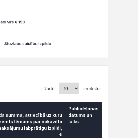
ādi virs € 150
 - Jāuzlabo saistību izpilde
Rādīt
ierakstus
Publicēšanas
āda summa, attiecībā uz kuru
datums un
ņemts lēmums par nokavēto
laiks
aksājumu labprātīgu izpildi,
€