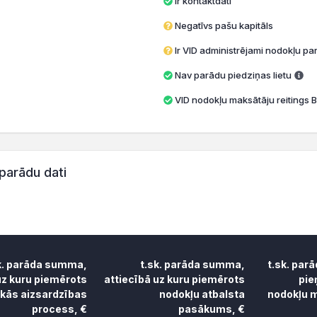
Ir kontaktdati
Negatīvs pašu kapitāls
Ir VID administrējami nodokļu par
Nav parādu piedziņas lietu
VID nodokļu maksātāju reitings B
parādu dati
k. parāda summa,
t.sk. parāda summa,
t.sk. par
uz kuru piemērots
attiecībā uz kuru piemērots
pie
skās aizsardzības
nodokļu atbalsta
nodokļu m
process, €
pasākums, €