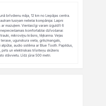
jaunā brīvdienu māja, 12 km no Liepājas centra.
jautram tusiņam nelielai kompānijai. Laipni
r mazuļiem. Vienlaicīgi varam izguldīt 6
s nepieciešamais komfortablai dzīvošanai:
 trauki, mikroviļņu krāsns, tējkanna. Veļas
ta terase, ugunskura vieta, grils/mangals,
i atpūtai, audio sistēma ar Blue Tooth. Papildus,
rts un elektriskais trīsriteņu skūteris
to stāvvietu. Līdz jūrai 500 metri.