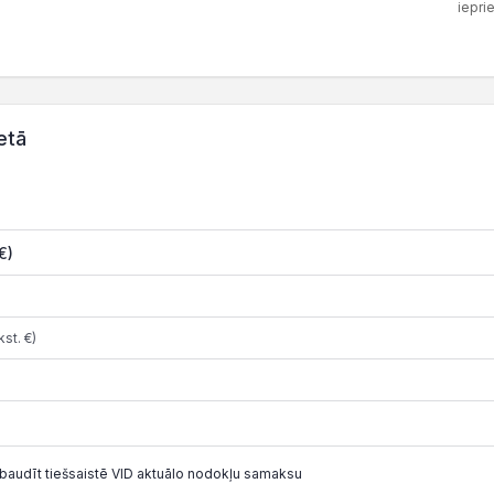
iepri
etā
€)
st. €)
baudīt tiešsaistē VID aktuālo nodokļu samaksu