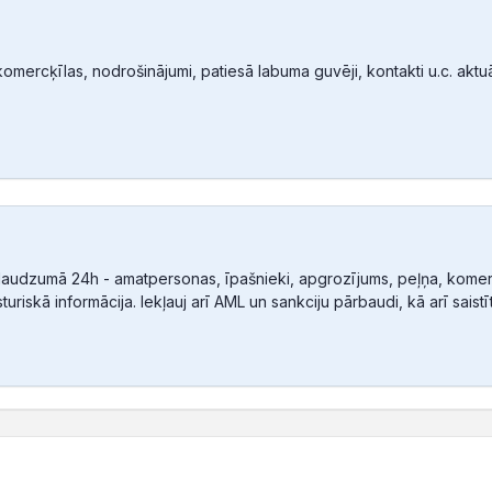
mercķīlas, nodrošinājumi, patiesā labuma guvēji, kontakti u.c. aktuālā
audzumā 24h - amatpersonas, īpašnieki, apgrozījums, peļņa, komerc
sturiskā informācija. Iekļauj arī AML un sankciju pārbaudi, kā arī sais