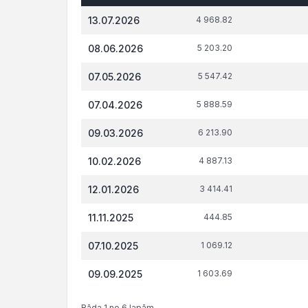
Datums*
VID
t.s
13.07.2026
4 968.82
administrēto
attiecībā 
nodokļu
tiesi
08.06.2026
5 203.20
(nodevu)
parāds, €
07.05.2026
5 547.42
07.04.2026
5 888.59
09.03.2026
6 213.90
10.02.2026
4 887.13
12.01.2026
3 414.41
11.11.2025
444.85
07.10.2025
1 069.12
09.09.2025
1 603.69
Rāda 1 no 6 lapām