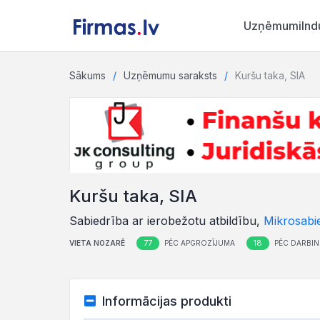
Uzņēmumi
Ind
Sākums
Uzņēmumu saraksts
Kuršu taka, SIA
Kuršu taka, SIA
Sabiedrība ar ierobežotu atbildību,
Mikrosabi
77
18
VIETA NOZARĒ
PĒC APGROZĪJUMA
PĒC DARBIN
Informācijas produkti