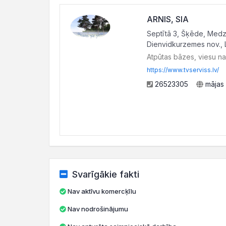
ARNIS, SIA
Septītā 3, Šķēde, Medz
Dienvidkurzemes nov., 
Atpūtas bāzes, viesu n
https://www.tvserviss.lv/
26523305
mājas 
Svarīgākie fakti
Nav aktīvu komercķīlu
Nav nodrošinājumu