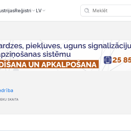
ustrijas
Reģistri
LV
edrība
IEKU SKAITA