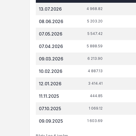
Datums*
VID
t.s
13.07.2026
4 968.82
administrēto
attiecībā 
nodokļu
tiesi
08.06.2026
5 203.20
(nodevu)
parāds, €
07.05.2026
5 547.42
07.04.2026
5 888.59
09.03.2026
6 213.90
10.02.2026
4 887.13
12.01.2026
3 414.41
11.11.2025
444.85
07.10.2025
1 069.12
09.09.2025
1 603.69
Rāda 1 no 6 lapām