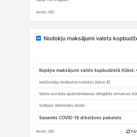
Avots: VID
Nodokļu maksājumi valsts kopbudž
Kopējie maksājumi valsts kopbudžetā (tūkst. 
Iedzīvotāju ienākuma nodoklis (tūkst. €)
Valsts sociālās apdrošināšanas obligātās iemaksas (tūk
Vidējais darbinieku skaits
Saņemts COVID-19 dīkstāves pabalsts
Avots: VID
Pār