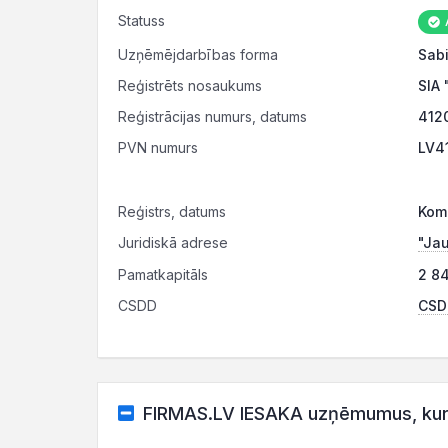
Statuss
Uzņēmējdarbības forma
Sabi
Reģistrēts nosaukums
SIA 
Reģistrācijas numurs, datums
412
PVN numurs
LV4
Reģistrs, datums
Kome
Juridiskā adrese
"Jau
Pamatkapitāls
2 84
CSDD
CSDD
FIRMAS.LV IESAKA uzņēmumus, kuru 