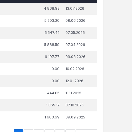
āda summa, attiecībā uz kuru
Publicēšanas
4 968.82
13.07.2026
ņemts lēmums par nokavēto
datums un
aksājumu labprātīgu izpildi,
laiks
5 203.20
08.06.2026
€
5 547.42
07.05.2026
5 888.59
07.04.2026
6 197.77
09.03.2026
0.00
10.02.2026
0.00
12.01.2026
444.85
11.11.2025
1 069.12
07.10.2025
1 603.69
09.09.2025