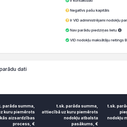
Ir kontaktdati
Negatīvs pašu kapitāls
Ir VID administrējami nodokļu par
Nav parādu piedziņas lietu
VID nodokļu maksātāju reitings B
parādu dati
k. parāda summa,
t.sk. parāda summa,
t.sk. par
uz kuru piemērots
attiecībā uz kuru piemērots
pie
skās aizsardzības
nodokļu atbalsta
nodokļu m
process, €
pasākums, €