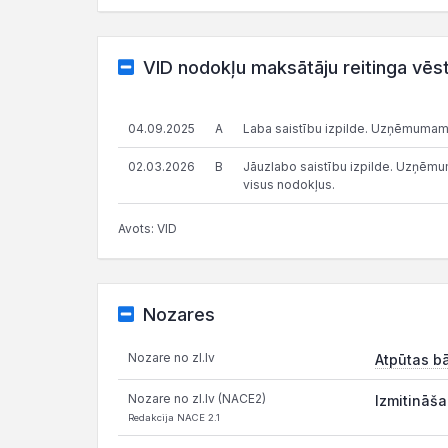
VID nodokļu maksātāju reitinga vēs
04.09.2025
A
Laba saistību izpilde. Uzņēmumam
02.03.2026
B
Jāuzlabo saistību izpilde. Uzņēmums
visus nodokļus.
Avots: VID
Nozares
Nozare no zl.lv
Atpūtas b
Nozare no zl.lv (NACE2)
Izmitināša
Redakcija NACE 2.1