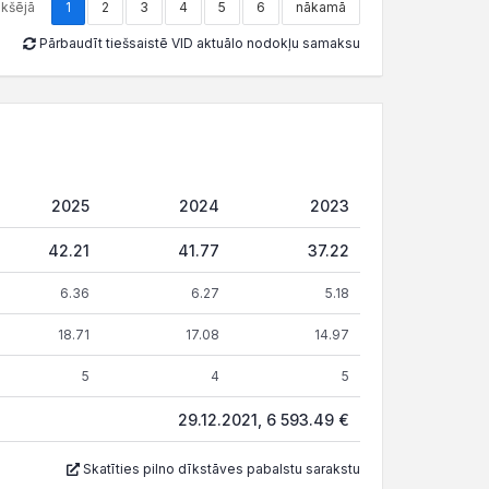
ekšējā
1
2
3
4
5
6
nākamā
Pārbaudīt tiešsaistē VID aktuālo nodokļu samaksu
2025
2024
2023
42.21
41.77
37.22
6.36
6.27
5.18
18.71
17.08
14.97
5
4
5
29.12.2021, 6 593.49 €
Skatīties pilno dīkstāves pabalstu sarakstu