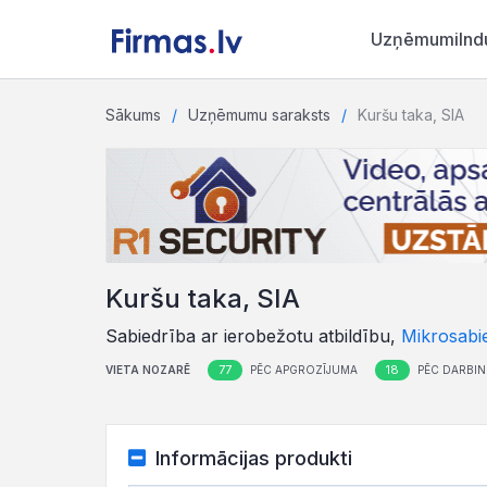
Uzņēmumi
Ind
Sākums
Uzņēmumu saraksts
Kuršu taka, SIA
Kuršu taka, SIA
Sabiedrība ar ierobežotu atbildību,
Mikrosabi
77
18
VIETA NOZARĒ
PĒC APGROZĪJUMA
PĒC DARBIN
Informācijas produkti