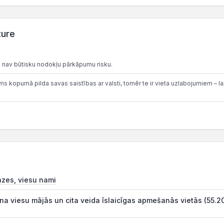
ture
 nav būtisku nodokļu pārkāpumu risku.
 kopumā pilda savas saistības ar valsti, tomēr te ir vieta uzlabojumiem – lai
āzes, viesu nami
na viesu mājās un cita veida īslaicīgas apmešanās vietās (55.2