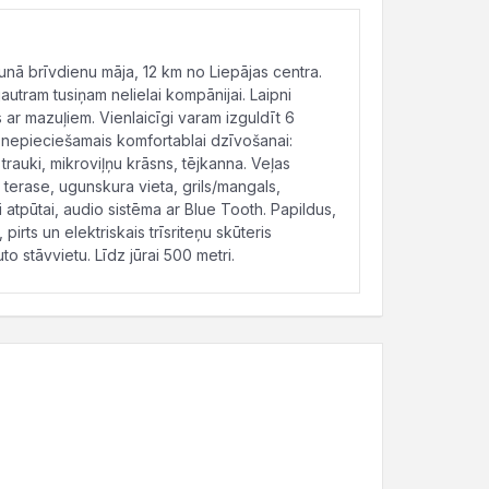
jaunā brīvdienu māja, 12 km no Liepājas centra.
jautram tusiņam nelielai kompānijai. Laipni
r mazuļiem. Vienlaicīgi varam izguldīt 6
s nepieciešamais komfortablai dzīvošanai:
 trauki, mikroviļņu krāsns, tējkanna. Veļas
ta terase, ugunskura vieta, grils/mangals,
i atpūtai, audio sistēma ar Blue Tooth. Papildus,
rts un elektriskais trīsriteņu skūteris
to stāvvietu. Līdz jūrai 500 metri.