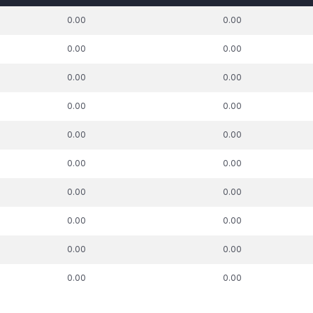
k. parāda summa,
t.sk. parāda summa,
t.sk. par
0.00
0.00
uz kuru piemērots
attiecībā uz kuru piemērots
pie
skās aizsardzības
nodokļu atbalsta
nodokļu m
0.00
0.00
process, €
pasākums, €
0.00
0.00
0.00
0.00
0.00
0.00
0.00
0.00
0.00
0.00
0.00
0.00
0.00
0.00
0.00
0.00