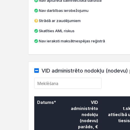
Nav apturēta saimnieciskā darbība
Nav darbības ierobežojumu
Strādā ar zaudējumiem
Skatīties AML riskus
Nav ieraksti maksātnespējas reģistrā
VID administrēto nodokļu (nodevu) 
Datums*
VID
administrēto
t.s
nodokļu
attiecībā 
(nodevu)
tiesi
parāds, €