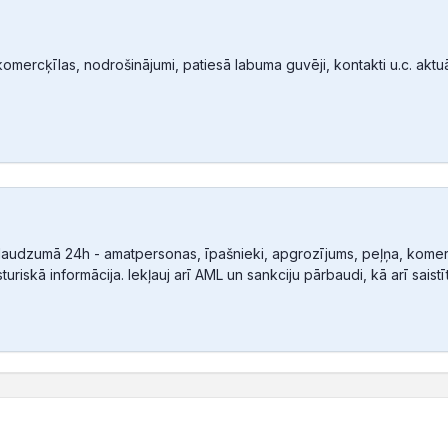
mercķīlas, nodrošinājumi, patiesā labuma guvēji, kontakti u.c. aktuālā
audzumā 24h - amatpersonas, īpašnieki, apgrozījums, peļņa, komerc
sturiskā informācija. Iekļauj arī AML un sankciju pārbaudi, kā arī sais