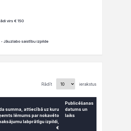
ādi virs € 150
 - Jāuzlabo saistību izpilde
Rādīt
ierakstus
Publicēšanas
āda summa, attiecībā uz kuru
datums un
ņemts lēmums par nokavēto
laiks
aksājumu labprātīgu izpildi,
€