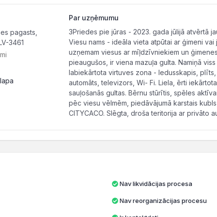
Par uzņēmumu
3Priedes pie jūras - 2023. gada jūlijā atvērtā 
es pagasts,
Viesu nams - ideāla vieta atpūtai ar ģimeni vai 
LV-3461
uzņemam viesus ar mīļdzīvniekiem un ģimenes a
ami
pieaugušos, ir viena mazuļa gulta. Namiņā vis
labiekārtota virtuves zona - ledusskapis, plīts,
lapa
automāts, televizors, Wi- Fi. Liela, ērti iekārto
sauļošanās gultas. Bērnu stūrītis, spēles aktīva
pēc viesu vēlmēm, piedāvājumā karstais kubls, pi
CITYCACO. Slēgta, droša teritorija ar privāto au
Nav likvidācijas procesa
Nav reorganizācijas procesu