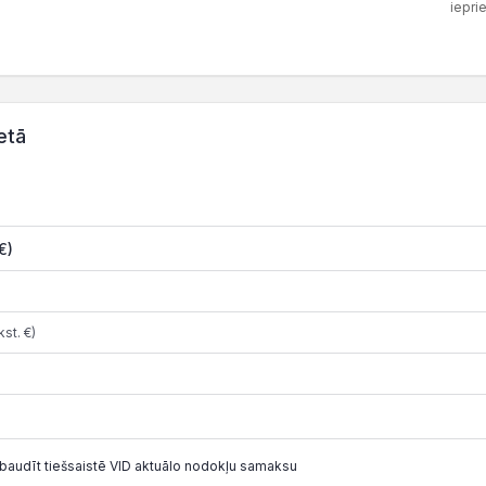
iepri
etā
€)
st. €)
baudīt tiešsaistē VID aktuālo nodokļu samaksu