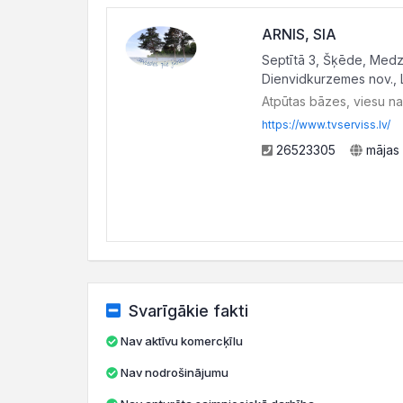
ARNIS, SIA
Septītā 3, Šķēde, Medz
Dienvidkurzemes nov., 
Atpūtas bāzes, viesu n
https://www.tvserviss.lv/
26523305
mājas 
Svarīgākie fakti
Nav aktīvu komercķīlu
Nav nodrošinājumu