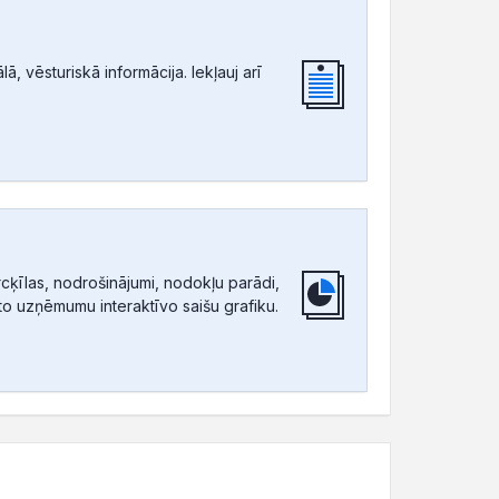
, vēsturiskā informācija. Iekļauj arī
ķīlas, nodrošinājumi, nodokļu parādi,
tīto uzņēmumu interaktīvo saišu grafiku.