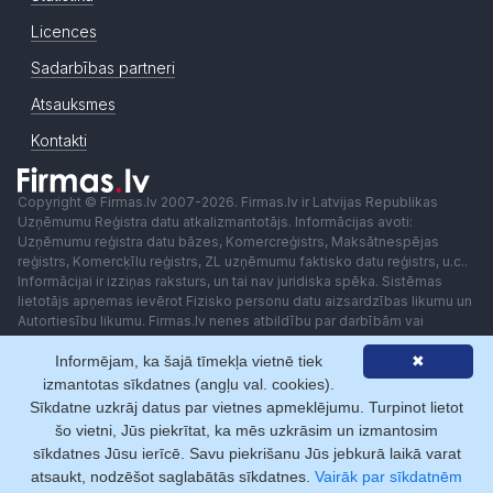
Licences
Sadarbības partneri
Atsauksmes
Kontakti
Copyright © Firmas.lv 2007-2026. Firmas.lv ir Latvijas Republikas
Uzņēmumu Reģistra datu atkalizmantotājs. Informācijas avoti:
Uzņēmumu reģistra datu bāzes, Komercreģistrs, Maksātnespējas
reģistrs, Komercķīlu reģistrs, ZL uzņēmumu faktisko datu reģistrs, u.c..
Informācijai ir izziņas raksturs, un tai nav juridiska spēka. Sistēmas
lietotājs apņemas ievērot Fizisko personu datu aizsardzības likumu un
Autortiesību likumu. Firmas.lv nenes atbildību par darbībām vai
lēmumiem, kas balstīti uz saņemto pakalpojumu. Lietotājam aizliegts
Informējam, ka šajā tīmekļa vietnē tiek
✖
izmantot jebkādas automatizētas sistēmas vai iekārtas (robotus)
piekļuvei sistēmai bez rakstiskas saskaņošanas ar Firmas.lv. Galvenā
izmantotas sīkdatnes (angļu val. cookies).
redaktore: Ingūna Pempere.
Sīkdatne uzkrāj datus par vietnes apmeklējumu. Turpinot lietot
Lietošanas noteikumi
Privātuma politika
Norēķini ar
šo vietni, Jūs piekrītat, ka mēs uzkrāsim un izmantosim
sīkdatnes Jūsu ierīcē. Savu piekrišanu Jūs jebkurā laikā varat
atsaukt, nodzēšot saglabātās sīkdatnes.
Vairāk par sīkdatnēm