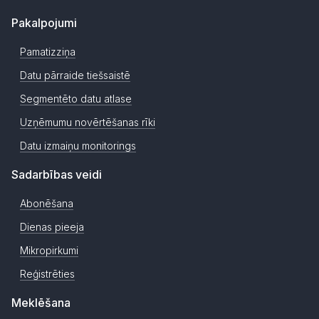
Pakalpojumi
Pamatizziņa
Datu pārraide tiešsaistē
Segmentēto datu atlase
Uzņēmumu novērtēšanas rīki
Datu izmaiņu monitorings
Sadarbības veidi
Abonēšana
Dienas pieeja
Mikropirkumi
Reģistrēties
Meklēšana