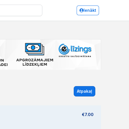
Ienākt
Atpakaļ
€7.00