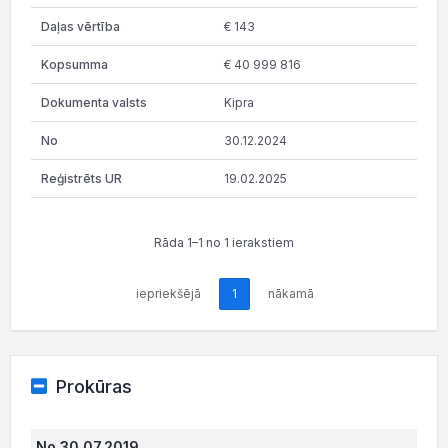
€ 143
€ 40 999 816
Kipra
30.12.2024
19.02.2025
Rāda 1–1 no 1 ierakstiem
iepriekšējā
1
nākamā
Prokūras
No 30.07.2019