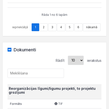
Rāda 1 no 6 lapām
iepriekšējā
1
2
3
4
5
6
nākamā
Dokumenti
Rādīt
ierakstus
Reorganizācijas līgumi/ligumu projekti, to projektu
grozījumi
TIF