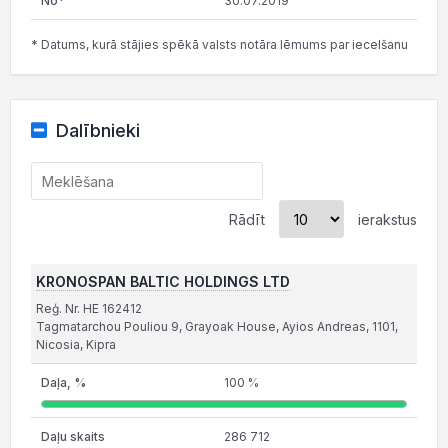
30.07.2019
* Datums, kurā stājies spēkā valsts notāra lēmums par iecelšanu
Dalībnieki
Rādīt
ierakstus
KRONOSPAN BALTIC HOLDINGS LTD
Reģ. Nr. HE 162412
Tagmatarchou Pouliou 9, Grayoak House, Ayios Andreas, 1101,
Nicosia, Kipra
100 %
286 712