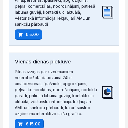
Amatpersonas, īpašnieki, apgrozījums,
peļņa, komercķīlas, nodrošinājumi, patiesā
labuma guvēji, kontakti u.c. aktuālā,
vēsturiskā informācija. Iekļauj arī AML un
sankciju pārbaudi
€ 5.00
Vienas dienas piekļuve
Pilnas izziņas par uzņēmumiem
neierobežotā daudzumā 24h -
amatpersonas, īpašnieki, apgrozījums,
peļņa, komercķīlas, nodrošinājumi, nodokļu
parādi, patiesā labuma guvēji, kontakti u.c.
aktuālā, vēsturiskā informācija. Iekļauj arī
AML un sankciju pārbaudi, kā arī saistīto
uzņēmumu interaktīvo saišu grafiku.
€ 15.00