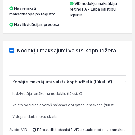
VID nodokļu maksātāju
Nav ieraksti
reitings A - Laba saistību
maksātnespējas reģistrā
izpilde
Nav likvidācijas procesa
Nodokļu maksājumi valsts kopbudžetā
Kopējie maksājumi valsts kopbudžetā (tūkst. €)
-4 5
Iedzīvotāju ienākuma nodoklis (tūkst. €)
1 3
Valsts sociālās apdrošināšanas obligātās iemaksas (tūkst. €)
2 6
Vidējais darbinieku skaits
Avots: VID
Pārbaudīt tiešsaistē VID aktuālo nodokļu samaksu