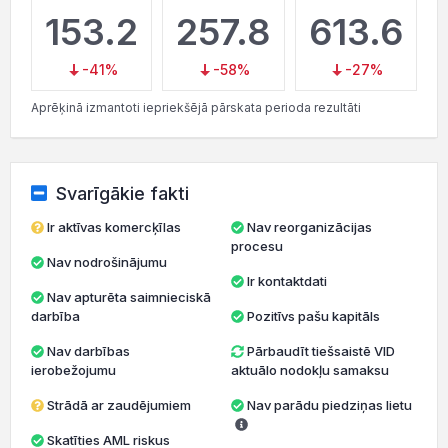
153.2
257.8
613.6
-41%
-58%
-27%
Aprēķinā izmantoti iepriekšējā pārskata perioda rezultāti
Svarīgākie fakti
Ir aktīvas komercķīlas
Nav reorganizācijas
procesu
Nav nodrošinājumu
Ir kontaktdati
Nav apturēta saimnieciskā
darbība
Pozitīvs pašu kapitāls
Nav darbības
Pārbaudīt tiešsaistē VID
ierobežojumu
aktuālo nodokļu samaksu
Strādā ar zaudējumiem
Nav parādu piedziņas lietu
Skatīties AML riskus