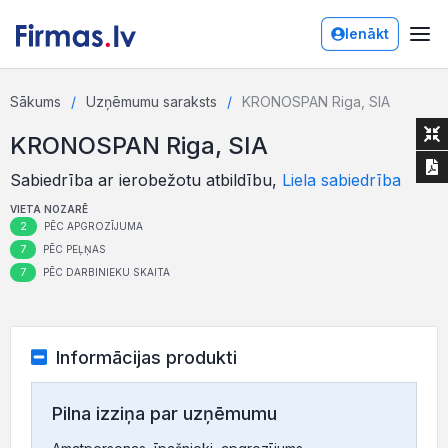
Ienākt
Sākums
Uzņēmumu saraksts
KRONOSPAN Riga, SIA
KRONOSPAN Riga, SIA
Sabiedrība ar ierobežotu atbildību,
Liela sabiedrība
VIETA NOZARĒ
2
PĒC APGROZĪJUMA
7
PĒC PEĻŅAS
7
PĒC DARBINIEKU SKAITA
Informācijas produkti
Pilna izziņa par uzņēmumu