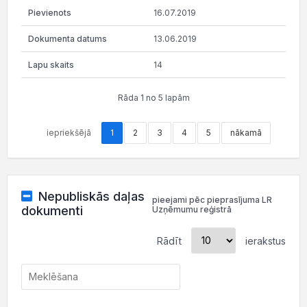
16.07.2019
13.06.2019
14
Rāda 1 no 5 lapām
iepriekšējā
1
2
3
4
5
nākamā
Nepubliskās daļas
pieejami pēc pieprasījuma LR
dokumenti
Uzņēmumu reģistrā
Rādīt
ierakstus