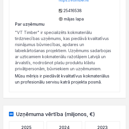
https://vttimber.lv/
25416538
mājas lapa
Par uzņēmumu
"VT Timber" ir specializēts kokmateriālu
tirdzniecības uzņēmums, kas piedāvā kvalitatīvus
risinājumus būvniecības, apdares un
labiekārtošanas projektiem. Uzņēmums sadarbojas
ar uzticamiem kokmateriālu ražotājiem Latvijā un
ārvalstīs, nodrošinot plašu produktu klāstu
privātpersonām, būvniekiem un uzņēmumiem.
Mūsu mērķis ir piedāvāt kvalitatīvus kokmateriālus
un profesionālu servisu katrā projekta posmā.
Uzņēmuma vērtība (miljonos, €)
2025
2024
2023