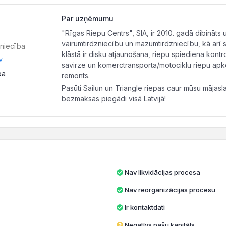
A
Par uzņēmumu
"Rīgas Riepu Centrs", SIA, ir 2010. gadā dibināts
vairumtirdzniecību un mazumtirdzniecību, kā arī 
zniecība
klāstā ir disku atjaunošana, riepu spiediena kon
v
savirze un komerctransporta/motociklu riepu apko
pa
remonts.
Pasūti Sailun un Triangle riepas caur mūsu mājasl
bezmaksas piegādi visā Latvijā!
Nav likvidācijas procesa
Nav reorganizācijas procesu
Ir kontaktdati
Negatīvs pašu kapitāls