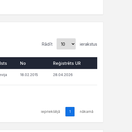
Rādīt
ierakstus
lsts
No
Reģistrēts UR
evija
18.02.2015
28.04.2026
iepriekšējā
1
nākamā