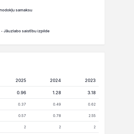
o nodokļu samaksu
 - Jāuzlabo saistību izpilde
2025
2024
2023
0.96
1.28
3.18
0.37
0.49
0.62
0.57
0.78
2.55
2
2
2