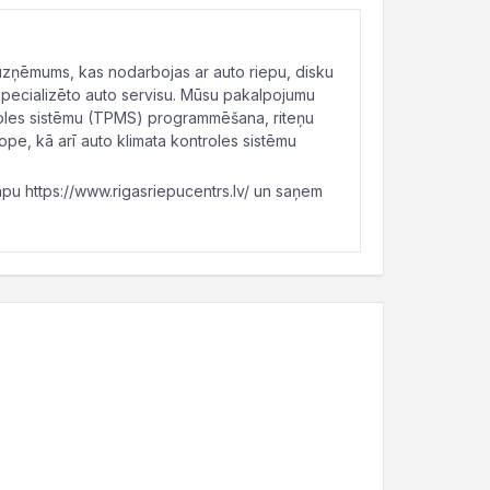
 uzņēmums, kas nodarbojas ar auto riepu, disku
specializēto auto servisu. Mūsu pakalpojumu
troles sistēmu (TPMS) programmēšana, riteņu
pe, kā arī auto klimata kontroles sistēmu
apu https://www.rigasriepucentrs.lv/ un saņem