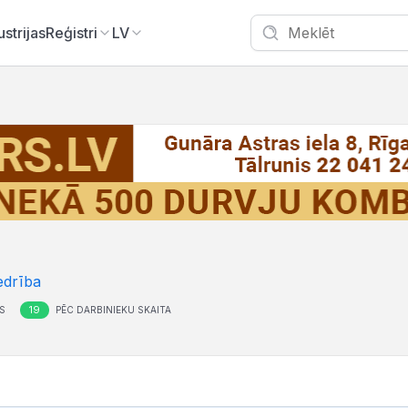
ustrijas
Reģistri
LV
edrība
19
S
PĒC DARBINIEKU SKAITA