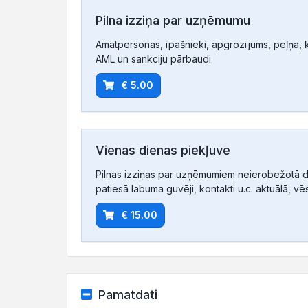
Pilna izziņa par uzņēmumu
Amatpersonas, īpašnieki, apgrozījums, peļņa, ko
AML un sankciju pārbaudi
€ 5.00
Vienas dienas piekļuve
Pilnas izziņas par uzņēmumiem neierobežotā d
patiesā labuma guvēji, kontakti u.c. aktuālā, vē
€ 15.00
Pamatdati