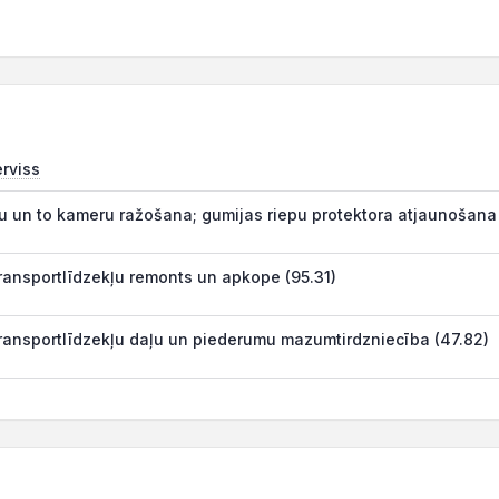
erviss
u un to kameru ražošana; gumijas riepu protektora atjaunošana 
ansportlīdzekļu remonts un apkope (95.31)
ansportlīdzekļu daļu un piederumu mazumtirdzniecība (47.82)