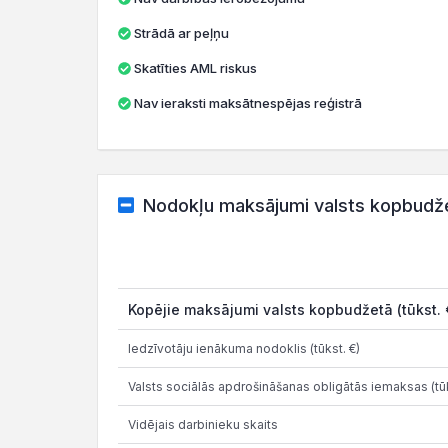
Strādā ar peļņu
Skatīties AML riskus
Nav ieraksti maksātnespējas reģistrā
Nodokļu maksājumi valsts kopbudž
Kopējie maksājumi valsts kopbudžetā (tūkst. 
Iedzīvotāju ienākuma nodoklis (tūkst. €)
Valsts sociālās apdrošināšanas obligātās iemaksas (tūk
Vidējais darbinieku skaits