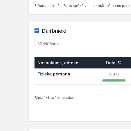
* Datums, kurā stājies spēkā valsts notāra lēmums par i
Dalībnieki
Nosaukums, adrese
Daļa, %
Fiziska persona
100 %
Rāda 1–1 no 1 ierakstiem