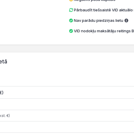
Pārbaudīt tiešsaistē VID aktuāl
Nav parādu piedziņas lietu
VID nodokļu maksātāju reitings B
etā
€)
st. €)