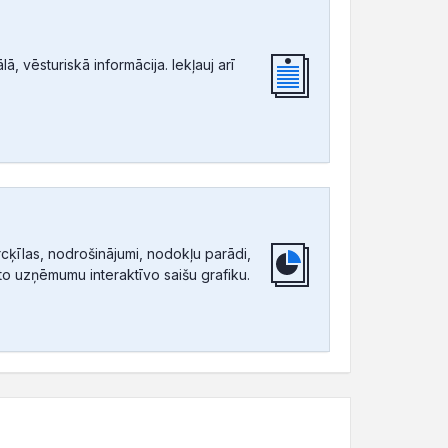
, vēsturiskā informācija. Iekļauj arī
ķīlas, nodrošinājumi, nodokļu parādi,
tīto uzņēmumu interaktīvo saišu grafiku.