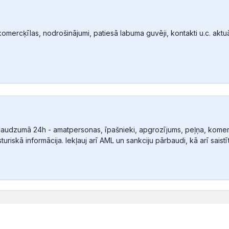
mercķīlas, nodrošinājumi, patiesā labuma guvēji, kontakti u.c. aktuālā
audzumā 24h - amatpersonas, īpašnieki, apgrozījums, peļņa, komerc
sturiskā informācija. Iekļauj arī AML un sankciju pārbaudi, kā arī sais