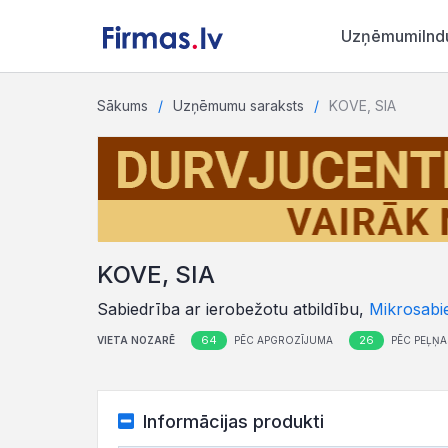
Uzņēmumi
Ind
Sākums
Uzņēmumu saraksts
KOVE, SIA
KOVE, SIA
Sabiedrība ar ierobežotu atbildību,
Mikrosabi
64
26
VIETA NOZARĒ
PĒC APGROZĪJUMA
PĒC PEĻŅA
Informācijas produkti