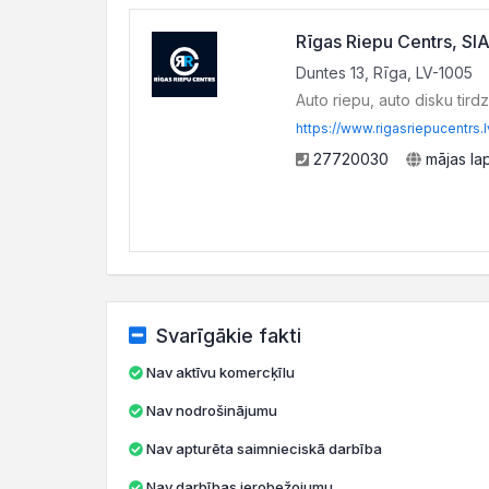
Rīgas Riepu Centrs, SI
Duntes 13, Rīga, LV-1005
Auto riepu, auto disku tird
https://www.rigasriepucentrs.l
27720030
mājas la
Svarīgākie fakti
Nav aktīvu komercķīlu
Nav nodrošinājumu
Nav apturēta saimnieciskā darbība
Nav darbības ierobežojumu