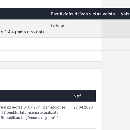
Pastāvīgās dzīves vietas valsts
Vals
Latvija
ru" 4.4 panta otro daļu.
No*
esi izslēgtas 01.07.2011., pamatojoties
28.04.2026
23.punktu. Informācija aktualizēta
as Republikas Uzņēmumu reģistru" 4.4