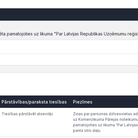
zēta pamatojoties uz likuma "Par Latvijas Republikas Uzņēmumu reģist
Pārstāvības/paraksta tiesības
Piezīmes
Tiesības pārstāvēt atsevišķi
Ziņas par personas dzīvesvietas adr
uz Komerclikuma Pārejas noteikumu 
pamatojoties uz likuma "Par Latvij
panta otro daļu.