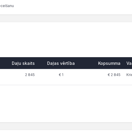
ecelšanu
Daļu skaits
Daļas vērtība
Kopsumma
Va
2 845
€ 1
€ 2 845
Kri