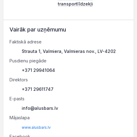
transportlīdzekļi
Vairāk par uzņēmumu
Faktiskā adrese
Strauta 1, Valmiera, Valmieras nov., LV-4202
Pusdienu piegāde
+371 29941064
Direktors
+371 29611747
E-pasts
info@alusbars.lv
Mājaslapa
www.alusbars.lv
Facebook