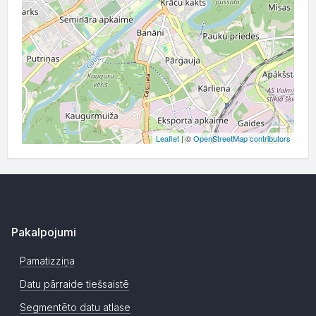
Leaflet
| ©
OpenStreetMap contributors
Pakalpojumi
Pamatizziņa
Datu pārraide tiešsaistē
Segmentēto datu atlase