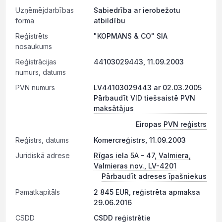
Uzņēmējdarbības
Sabiedrība ar ierobežotu
forma
atbildību
Reģistrēts
"KOPMANS & CO" SIA
nosaukums
Reģistrācijas
44103029443, 11.09.2003
numurs, datums
PVN numurs
LV44103029443 ar 02.03.2005
Pārbaudīt VID tiešsaistē PVN
maksātājus
Eiropas PVN reģistrs
Reģistrs, datums
Komercreģistrs, 11.09.2003
Juridiskā adrese
Rīgas iela 5A – 47, Valmiera,
Valmieras nov., LV-4201
Pārbaudīt adreses īpašniekus
Pamatkapitāls
2 845 EUR, reģistrēta apmaksa
29.06.2016
CSDD
CSDD reģistrētie