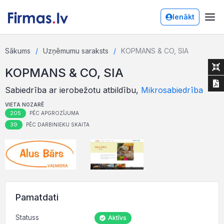
Ienākt
Sākums
Uzņēmumu saraksts
KOPMANS & CO, SIA
KOPMANS & CO, SIA
Sabiedrība ar ierobežotu atbildību,
Mikrosabiedrība
VIETA NOZARĒ
205
PĒC APGROZĪJUMA
39
PĒC DARBINIEKU SKAITA
Pamatdati
Statuss
Aktīvs