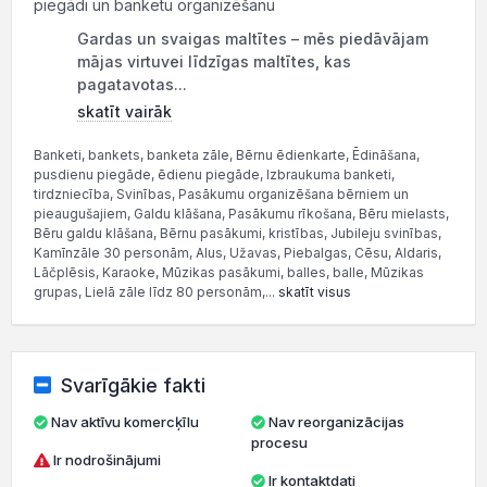
piegādi un banketu organizēšanu
Gardas un svaigas maltītes – mēs piedāvājam
mājas virtuvei līdzīgas maltītes, kas
pagatavotas...
skatīt vairāk
Banketi, bankets, banketa zāle, Bērnu ēdienkarte, Ēdināšana,
pusdienu piegāde, ēdienu piegāde, Izbraukuma banketi,
tirdzniecība, Svinības, Pasākumu organizēšana bērniem un
pieaugušajiem, Galdu klāšana, Pasākumu rīkošana, Bēru mielasts,
Bēru galdu klāšana, Bērnu pasākumi, kristības, Jubileju svinības,
Kamīnzāle 30 personām, Alus, Užavas, Piebalgas, Cēsu, Aldaris,
Lāčplēsis, Karaoke, Mūzikas pasākumi, balles, balle, Mūzikas
grupas, Lielā zāle līdz 80 personām,...
skatīt visus
Svarīgākie fakti
Nav aktīvu komercķīlu
Nav reorganizācijas
procesu
Ir nodrošinājumi
Ir kontaktdati