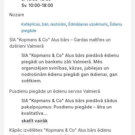
Sv. 10:00-18:00
Nozare
,
,
Kafejnīcas, bāri, restorāni
Ēdināšanas uzņēmumi
Ēdienu
piegāde
SIA "Kopmans & Co" Alus bārs – Gardas maltītes un
dzērieni Valmierā
SIA "Kopmans & Co" Alus bārs piedāvā ēdienu
piegādi un banketu zāli Valmierā. Mēs
organizējam svinības, kāzas, jubilejas un
nodrošinām ēdienu piegādi gan ikdienai, gan
svētkiem.
Pusdienu piegāde un ēdienu serviss Valmierā
SIA "Kopmans & Co" Alus bārs piedāvā šādus
pakalpojumus: Pusdienu piegāde – ātra un
kvalitatīva...
skatīt vairāk
Kāpēc izvēlēties "Kopmans & Co" Alus bārs ēdienu