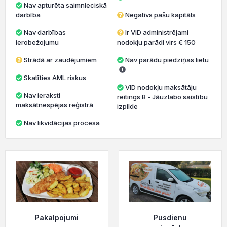
Nav apturēta saimnieciskā
darbība
Negatīvs pašu kapitāls
Nav darbības
Ir VID administrējami
ierobežojumu
nodokļu parādi virs € 150
Strādā ar zaudējumiem
Nav parādu piedziņas lietu
Skatīties AML riskus
VID nodokļu maksātāju
Nav ieraksti
reitings B - Jāuzlabo saistību
maksātnespējas reģistrā
izpilde
Nav likvidācijas procesa
Pakalpojumi
Pusdienu