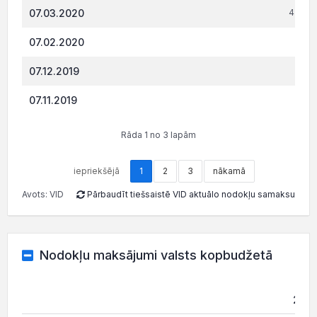
07.03.2020
4 495.
07.02.2020
249
07.12.2019
935.
07.11.2019
619.
Rāda 1 no 3 lapām
iepriekšējā
1
2
3
nākamā
Avots: VID
Pārbaudīt tiešsaistē VID aktuālo nodokļu samaksu
Nodokļu maksājumi valsts kopbudžetā
202