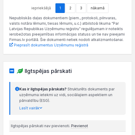
iepriekšējā
1
2
3
nākamā
Nepubliskās daļas dokumentiem (piem., protokoli, pilnvaras,
valsts notāra lēmumi, tiesas lēmumi, u.c.) atbilstoši likuma “Par
Latvijas Republikas Uzņēmumu reģistru” regulējumam ir noteikts
ierobežotas pieejamības informācijas statuss un tie nav pieejami
Firmas.lv portālā. Šie dokumenti netiek nodoti atkalizmantošanai.
Pieprasīt dokumentus Uzņēmumu reģistrā
Ilgtspējas pārskati
Kas ir ilgtspējas pārskats?
Strukturēts dokuments par
uzņēmuma ietekmi uz vidi, sociālajiem aspektiem un
pārvaldību (ESG).
Lasīt vairāk
Ilgtspējas pārskati nav pievienoti.
Pievienot