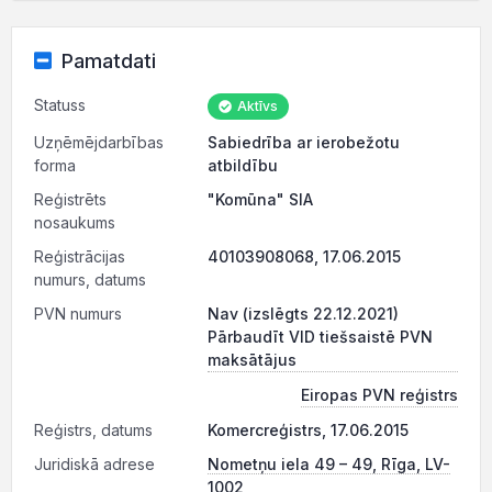
Pamatdati
Statuss
Aktīvs
Uzņēmējdarbības
Sabiedrība ar ierobežotu
forma
atbildību
Reģistrēts
"Komūna" SIA
nosaukums
Reģistrācijas
40103908068, 17.06.2015
numurs, datums
PVN numurs
Nav (izslēgts 22.12.2021)
Pārbaudīt VID tiešsaistē PVN
maksātājus
Eiropas PVN reģistrs
Reģistrs, datums
Komercreģistrs, 17.06.2015
Juridiskā adrese
Nometņu iela 49 – 49, Rīga, LV-
1002