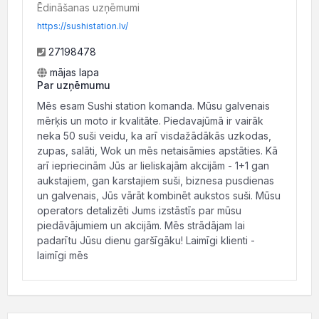
Ēdināšanas uzņēmumi
https://sushistation.lv/
27198478
mājas lapa
Par uzņēmumu
Mēs esam Sushi station komanda. Mūsu galvenais
mērķis un moto ir kvalitāte. Piedavajūmā ir vairāk
neka 50 suši veidu, ka arī visdažādākās uzkodas,
zupas, salāti, Wok un mēs netaisāmies apstāties. Kā
arī iepriecinām Jūs ar lieliskajām akcijām - 1+1 gan
aukstajiem, gan karstajiem suši, biznesa pusdienas
un galvenais, Jūs vārāt kombinēt aukstos suši. Mūsu
operators detalizēti Jums izstāstīs par mūsu
piedāvājumiem un akcijām. Mēs strādājam lai
padarītu Jūsu dienu garšīgāku! Laimīgi klienti -
laimīgi mēs