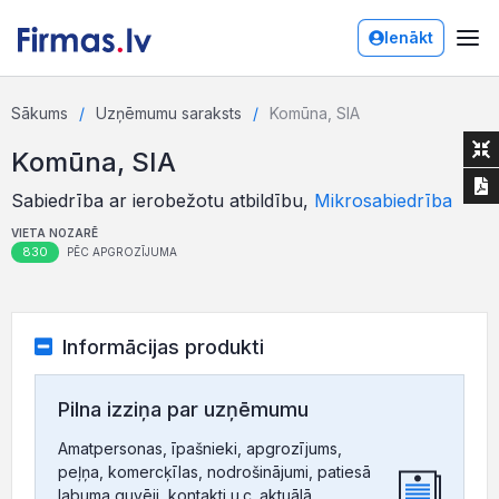
Ienākt
Sākums
Uzņēmumu saraksts
Komūna, SIA
Komūna, SIA
Sabiedrība ar ierobežotu atbildību,
Mikrosabiedrība
VIETA NOZARĒ
830
PĒC APGROZĪJUMA
Informācijas produkti
Pilna izziņa par uzņēmumu
Amatpersonas, īpašnieki, apgrozījums,
peļņa, komercķīlas, nodrošinājumi, patiesā
labuma guvēji, kontakti u.c. aktuālā,