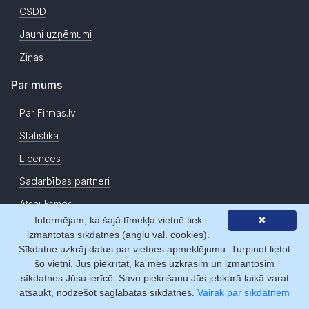
CSDD
Jauni uzņēmumi
Ziņas
Par mums
Par Firmas.lv
Statistika
Licences
Sadarbības partneri
Atsauksmes
Informējam, ka šajā tīmekļa vietnē tiek
✖
Kontakti
izmantotas sīkdatnes (angļu val. cookies).
Sīkdatne uzkrāj datus par vietnes apmeklējumu. Turpinot lietot
šo vietni, Jūs piekrītat, ka mēs uzkrāsim un izmantosim
Copyright © Firmas.lv 2007-2026. Firmas.lv ir Latvijas Republikas
sīkdatnes Jūsu ierīcē. Savu piekrišanu Jūs jebkurā laikā varat
Uzņēmumu Reģistra datu atkalizmantotājs. Informācijas avoti:
Uzņēmumu reģistra datu bāzes, Komercreģistrs, Maksātnespējas
atsaukt, nodzēšot saglabātās sīkdatnes.
Vairāk par sīkdatnēm
reģistrs, Komercķīlu reģistrs, ZL uzņēmumu faktisko datu reģistrs, u.c..