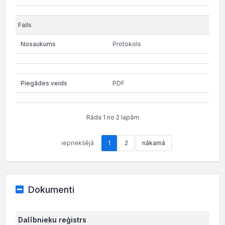
Protokols
PDF
Rāda 1 no 2 lapām
iepriekšējā
1
2
nākamā
Dokumenti
Dalībnieku reģistrs