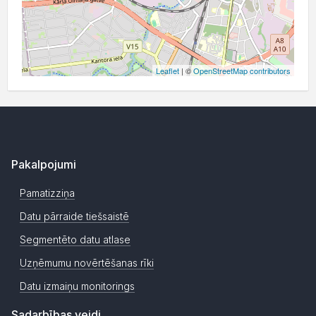
Leaflet
| ©
OpenStreetMap contributors
Pakalpojumi
Pamatizziņa
Datu pārraide tiešsaistē
Segmentēto datu atlase
Uzņēmumu novērtēšanas rīki
Datu izmaiņu monitorings
Sadarbības veidi