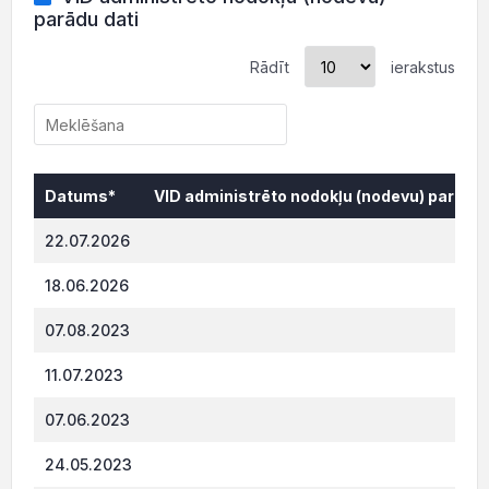
parādu dati
Rādīt
ierakstus
Datums*
VID administrēto nodokļu (nodevu) parāds,
Datums*
VID administrēto nodokļu (nodevu) parāds,
22.07.2026
189
18.06.2026
187
07.08.2023
569
11.07.2023
567.
07.06.2023
565
24.05.2023
564.