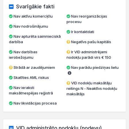
Svarīgākie fakti
Nav aktīvu komercķīlu
Nav reorganizācijas
procesu
Nav nodrošinājumu
Ir kontaktdati
Nav apturēta saimnieciskā
darbība
Negatīvs pašu kapitāls
Nav darbības
Ir VID administrējami
ierobežojumu
nodokļu parādi virs € 150
Strādā ar zaudējumiem
Nav parādu piedziņas lietu
Skatīties AML riskus
VID nodokļu maksātāju
Nav ieraksti
reitings N - Neaktīvs nodokļu
maksātnespējas reģistrā
maksātājs
Nav likvidācijas procesa
VID administrēto nodokļu (nodevu)