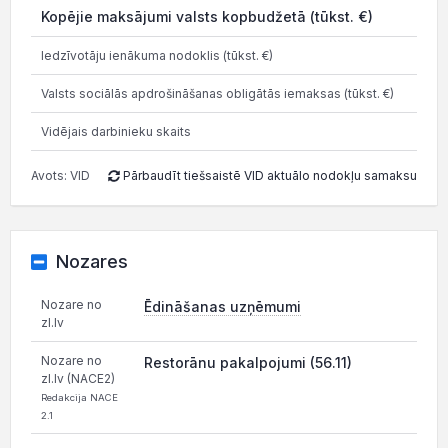
Kopējie maksājumi valsts kopbudžetā (tūkst. €)
Iedzīvotāju ienākuma nodoklis (tūkst. €)
Valsts sociālās apdrošināšanas obligātās iemaksas (tūkst. €)
Vidējais darbinieku skaits
Avots: VID
Pārbaudīt tiešsaistē VID aktuālo nodokļu samaksu
Nozares
Nozare no
Ēdināšanas uzņēmumi
zl.lv
Nozare no
Restorānu pakalpojumi (56.11)
zl.lv (NACE2)
Redakcija NACE
2.1