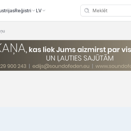
ustrijas
Reģistri
LV
iņu