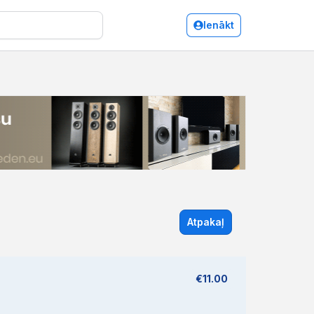
Ienākt
Atpakaļ
€11.00