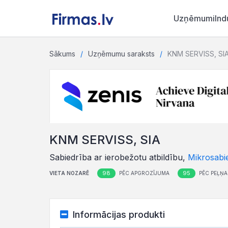
Uzņēmumi
Ind
Sākums
Uzņēmumu saraksts
KNM SERVISS, SI
KNM SERVISS, SIA
Sabiedrība ar ierobežotu atbildību,
Mikrosabi
98
95
VIETA NOZARĒ
PĒC APGROZĪJUMA
PĒC PEĻŅA
Informācijas produkti