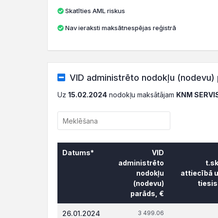
Skatīties AML riskus
Nav ieraksti maksātnespējas reģistrā
VID administrēto nodokļu (nodevu) 
Uz
15.02.2024
nodokļu maksātājam
KNM SERVIS
Datums*
VID
administrēto
t.s
nodokļu
attiecībā 
(nodevu)
tiesi
parāds, €
Datums*
VID
t.s
26.01.2024
3 499.06