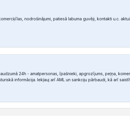
mercķīlas, nodrošinājumi, patiesā labuma guvēji, kontakti u.c. aktuālā
audzumā 24h - amatpersonas, īpašnieki, apgrozījums, peļņa, komerc
sturiskā informācija. Iekļauj arī AML un sankciju pārbaudi, kā arī sais