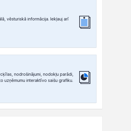
, vēsturiskā informācija. Iekļauj arī
ķīlas, nodrošinājumi, nodokļu parādi,
tīto uzņēmumu interaktīvo saišu grafiku.