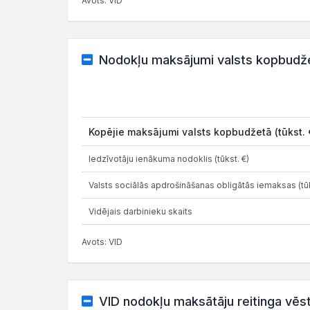
Avots: VID
Nodokļu maksājumi valsts kopbudž
Kopējie maksājumi valsts kopbudžetā (tūkst. 
Iedzīvotāju ienākuma nodoklis (tūkst. €)
Valsts sociālās apdrošināšanas obligātās iemaksas (tūk
Vidējais darbinieku skaits
Avots: VID
VID nodokļu maksātāju reitinga vēs