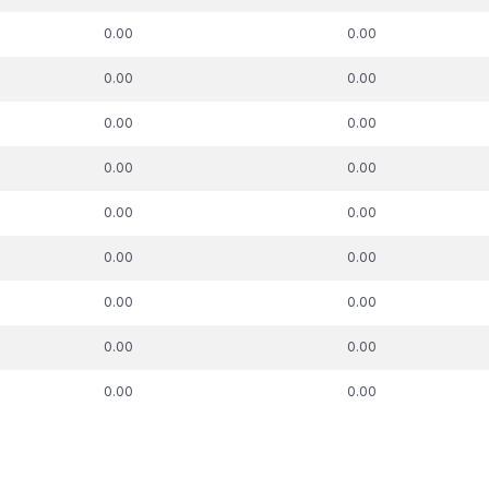
uz kuru piemērots
attiecībā uz kuru piemērots
pie
skās aizsardzības
nodokļu atbalsta
nodokļu mak
0.00
0.00
process, €
pasākums, €
0.00
0.00
0.00
0.00
0.00
0.00
0.00
0.00
0.00
0.00
0.00
0.00
0.00
0.00
0.00
0.00