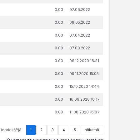
ņemts lēmums par nokavēto
datums un
sājumu labprātīgu izpildi, €
laiks
0.00
07.06.2022
0.00
09.05.2022
0.00
07.04.2022
0.00
07.03.2022
0.00
08.12.2020 16:31
0.00
09.11.2020 15:05
0.00
15.10.2020 14:44
0.00
16.09.2020 16:17
0.00
11.08.2020 16:07
iepriekšējā
1
2
3
4
5
nākamā