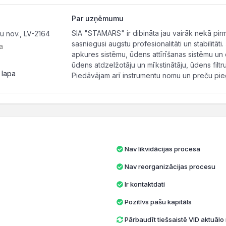
Par uzņēmumu
SIA "STAMARS" ir dibināta jau vairāk nekā pir
u nov., LV-2164
sasniegusi augstu profesionalitāti un stabilit
a
apkures sistēmu, ūdens attīrīšanas sistēmu un 
ūdens atdzelžotāju un mīkstinātāju, ūdens fil
 lapa
Piedāvājam arī instrumentu nomu un preču pieg
Nav likvidācijas procesa
Nav reorganizācijas procesu
Ir kontaktdati
Pozitīvs pašu kapitāls
Pārbaudīt tiešsaistē VID aktuāl