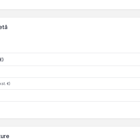
etā
€)
st. €)
ture