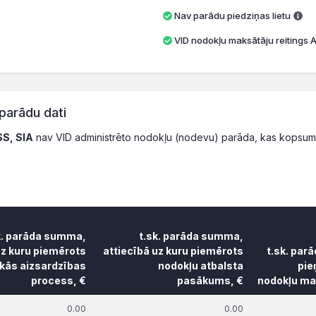
Nav parādu piedziņas lietu
VID nodokļu maksātāju reitings A 
parādu dati
S, SIA
nav VID administrēto nodokļu (nodevu) parāda, kas kopsum
k. parāda summa,
t.sk. parāda summa,
uz kuru piemērots
attiecībā uz kuru piemērots
t.sk. par
skās aizsardzības
nodokļu atbalsta
pie
process, €
pasākums, €
nodokļu mak
k. parāda summa,
t.sk. parāda summa,
t.sk. par
0.00
0.00