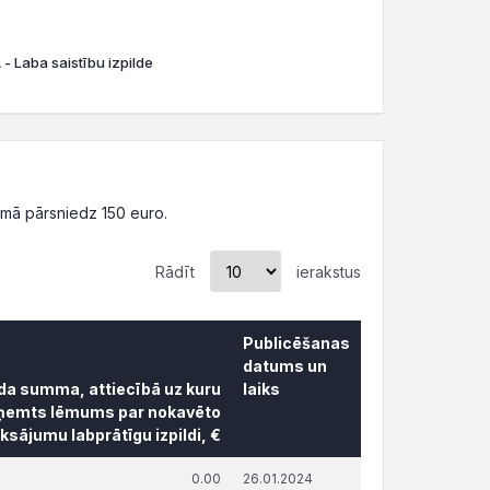
- Laba saistību izpilde
mā pārsniedz 150 euro.
Rādīt
ierakstus
Publicēšanas
datums un
āda summa, attiecībā uz kuru
laiks
ņemts lēmums par nokavēto
sājumu labprātīgu izpildi, €
āda summa, attiecībā uz kuru
Publicēšanas
0.00
26.01.2024