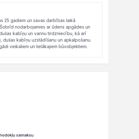
ms 25 gadiem un savas darbības laikā
āti. Šobrīd nodarbojamies ar ūdens apgādes un
dušas kabīņu un vannu tirdzniecību, kā arī
tru, dušas kabīņu uzstādīšanu un apkalpošanu.
ādi veikaliem un lielākajiem būvobjektiem.
o nodokļu samaksu