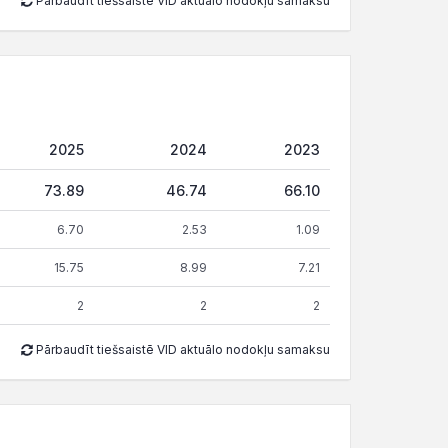
Pārbaudīt tiešsaistē VID aktuālo nodokļu samaksu
2025
2024
2023
73.89
46.74
66.10
6.70
2.53
1.09
15.75
8.99
7.21
2
2
2
Pārbaudīt tiešsaistē VID aktuālo nodokļu samaksu