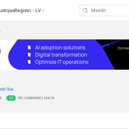
ustrijas
Reģistri
LV
A
edrība
37
S
PĒC DARBINIEKU SKAITA