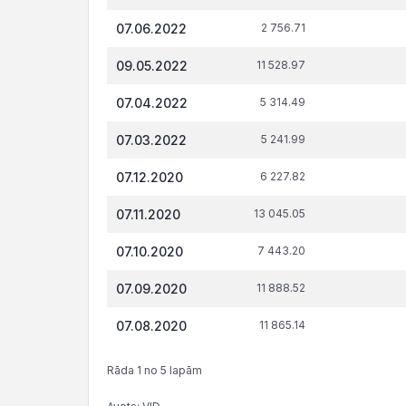
administrēto
attiecībā 
nodokļu
tiesi
07.06.2022
2 756.71
(nodevu)
parāds, €
09.05.2022
11 528.97
07.04.2022
5 314.49
07.03.2022
5 241.99
07.12.2020
6 227.82
07.11.2020
13 045.05
07.10.2020
7 443.20
07.09.2020
11 888.52
07.08.2020
11 865.14
Rāda 1 no 5 lapām