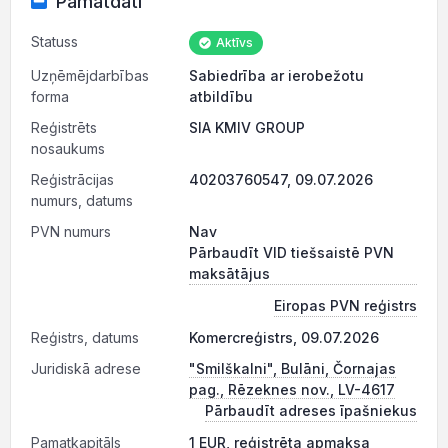
Pamatdati
Statuss
Aktīvs
Uzņēmējdarbības
Sabiedrība ar ierobežotu
forma
atbildību
Reģistrēts
SIA KMIV GROUP
nosaukums
Reģistrācijas
40203760547, 09.07.2026
numurs, datums
PVN numurs
Nav
Pārbaudīt VID tiešsaistē PVN
maksātājus
Eiropas PVN reģistrs
Reģistrs, datums
Komercreģistrs, 09.07.2026
Juridiskā adrese
"Smilškalni", Bulāni, Čornajas
pag., Rēzeknes nov., LV-4617
Pārbaudīt adreses īpašniekus
Pamatkapitāls
1 EUR, reģistrēta apmaksa