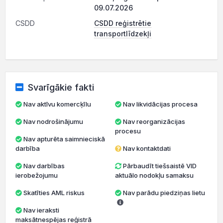
09.07.2026
CSDD
CSDD reģistrētie
transportlīdzekļi
Svarīgākie fakti
Nav aktīvu komercķīlu
Nav likvidācijas procesa
Nav nodrošinājumu
Nav reorganizācijas
procesu
Nav apturēta saimnieciskā
darbība
Nav kontaktdati
Nav darbības
Pārbaudīt tiešsaistē VID
ierobežojumu
aktuālo nodokļu samaksu
Skatīties AML riskus
Nav parādu piedziņas lietu
Nav ieraksti
maksātnespējas reģistrā