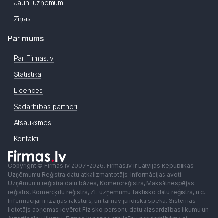
Jauni uzņēmumi
Ziņas
Par mums
Par Firmas.lv
Statistika
Licences
Sadarbības partneri
Atsauksmes
Kontakti
Copyright © Firmas.lv 2007-2026. Firmas.lv ir Latvijas Republikas
Uzņēmumu Reģistra datu atkalizmantotājs. Informācijas avoti:
Uzņēmumu reģistra datu bāzes, Komercreģistrs, Maksātnespējas
reģistrs, Komercķīlu reģistrs, ZL uzņēmumu faktisko datu reģistrs, u.c..
Informācijai ir izziņas raksturs, un tai nav juridiska spēka. Sistēmas
lietotājs apņemas ievērot Fizisko personu datu aizsardzības likumu un