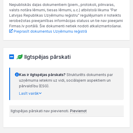
Nepubliskās daļas dokumentiem (piem., protokoli, pilnvaras,
valsts notāra lēmumi, tiesas lēmumi, u.c.) atbilstoši likuma “Par
Latvijas Republikas Uzņēmumu reģistru” regulējumam ir noteikts
ierobežotas pieejamības informācijas statuss un tie nav pieejami
Firmas.lv portālā. Šie dokumenti netiek nodoti atkalizmantošanai.
Pieprasīt dokumentus Uzņēmumu reģistrā
Ilgtspējas pārskati
Kas ir ilgtspējas pārskats?
Strukturēts dokuments par
uzņēmuma ietekmi uz vidi, sociālajiem aspektiem un
pārvaldību (ESG).
Lasīt vairāk
Ilgtspējas pārskati nav pievienoti.
Pievienot