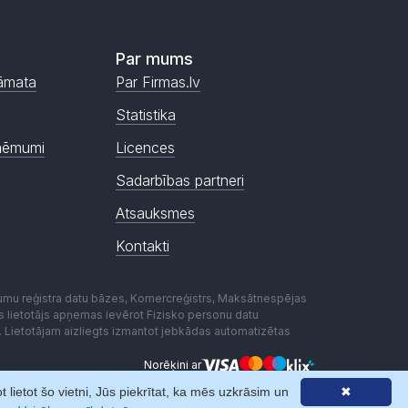
Par mums
āmata
Par Firmas.lv
Statistika
ņēmumi
Licences
Sadarbības partneri
Atsauksmes
Kontakti
mumu reģistra datu bāzes, Komercreģistrs, Maksātnespējas
ēmas lietotājs apņemas ievērot Fizisko personu datu
. Lietotājam aizliegts izmantot jebkādas automatizētas
Norēķini ar
lietot šo vietni, Jūs piekrītat, ka mēs uzkrāsim un
✖