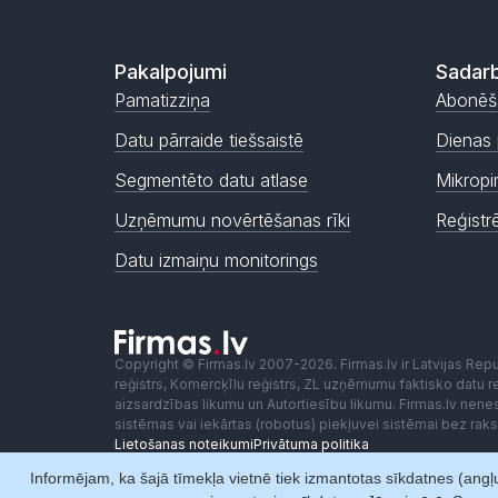
Pakalpojumi
Sadarb
Pamatizziņa
Abonēš
Datu pārraide tiešsaistē
Dienas 
Segmentēto datu atlase
Mikropi
Uzņēmumu novērtēšanas rīki
Reģistr
Datu izmaiņu monitorings
Copyright © Firmas.lv 2007-2026. Firmas.lv ir Latvijas Re
reģistrs, Komercķīlu reģistrs, ZL uzņēmumu faktisko datu reģ
aizsardzības likumu un Autortiesību likumu. Firmas.lv nen
sistēmas vai iekārtas (robotus) piekļuvei sistēmai bez ra
Lietošanas noteikumi
Privātuma politika
Informējam, ka šajā tīmekļa vietnē tiek izmantotas sīkdatnes (angļu