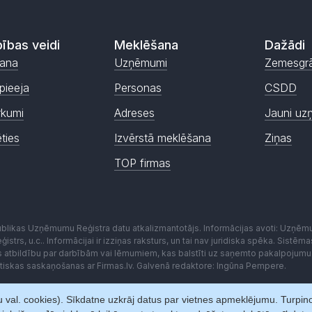
ības veidi
Meklēšana
Dažādi
ana
Uzņēmumi
Zemesgr
pieeja
Personas
CSDD
rkumi
Adreses
Jauni uz
ēties
Izvērstā meklēšana
Ziņas
TOP firmas
publikas Uzņēmumu Reģistra datu atkalizmantotājs. Informācijas avoti: Uzņē
istrs, u.c.. Informācijai ir izziņas raksturs, un tai nav juridiska spēka. Sist
es atbildību par darbībām vai lēmumiem, kas balstīti uz saņemto pakalpojumu
kstiskas saskaņošanas ar Firmas.lv. Galvenā redaktore: Ingūna Pempere.
 val. cookies). Sīkdatne uzkrāj datus par vietnes apmeklējumu. Turpinot 