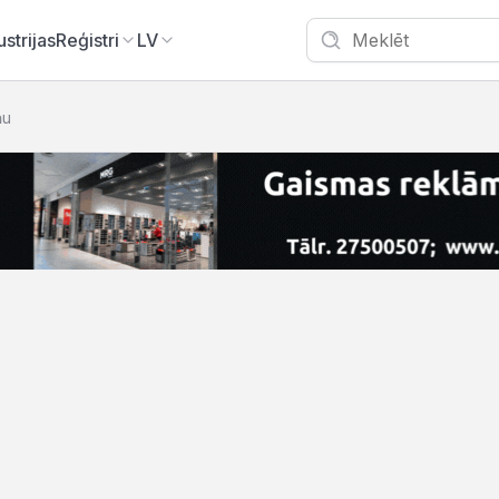
ustrijas
Reģistri
LV
ņu