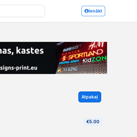
Ienākt
Atpakaļ
€5.00