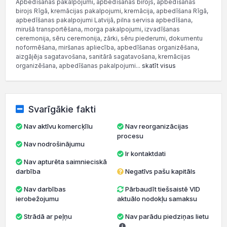
Apbedīšanas pakalpojumi, apbedīšanas birojs, apbedīšanas
birojs Rīgā, kremācijas pakalpojumi, kremācija, apbedīšana Rīgā,
apbedīšanas pakalpojumi Latvijā, pilna servisa apbedīšana,
mirušā transportēšana, morga pakalpojumi, izvadīšanas
ceremonija, sēru ceremonija, zārki, sēru piederumi, dokumentu
noformēšana, miršanas apliecība, apbedīšanas organizēšana,
aizgājēja sagatavošana, sanitārā sagatavošana, kremācijas
organizēšana, apbedīšanas pakalpojumi...
skatīt visus
Svarīgākie fakti
Nav aktīvu komercķīlu
Nav reorganizācijas
procesu
Nav nodrošinājumu
Ir kontaktdati
Nav apturēta saimnieciskā
darbība
Negatīvs pašu kapitāls
Nav darbības
Pārbaudīt tiešsaistē VID
ierobežojumu
aktuālo nodokļu samaksu
Strādā ar peļņu
Nav parādu piedziņas lietu