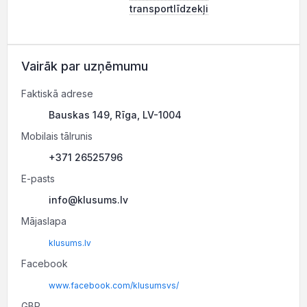
transportlīdzekļi
Vairāk par uzņēmumu
Faktiskā adrese
Bauskas 149, Rīga, LV-1004
Mobilais tālrunis
+371 26525796
E-pasts
info@klusums.lv
Mājaslapa
klusums.lv
Facebook
www.facebook.com/klusumsvs/
GBP