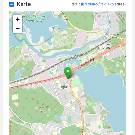
Karte
Rādīt
juridisko
/
faktisko
adresi
+
−