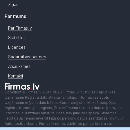
Ziņas
Par mums
Par Firmas.lv
Statistika
Licences
Sadarbības partneri
Atsauksmes
Kontakti
Copyright © Firmas.lv 2007-2026. Firmas.lv ir Latvijas Republikas
Uzņēmumu Reģistra datu atkalizmantotājs. Informācijas avoti:
Uzņēmumu reģistra datu bāzes, Komercreģistrs, Maksātnespējas
reģistrs, Komercķīlu reģistrs, ZL uzņēmumu faktisko datu reģistrs, u.c..
Informācijai ir izziņas raksturs, un tai nav juridiska spēka. Sistēmas
lietotājs apņemas ievērot Fizisko personu datu aizsardzības likumu un
Autortiesību likumu. Firmas.lv nenes atbildību par darbībām vai
lēmumiem, kas balstīti uz saņemto pakalpojumu. Lietotājam aizliegts