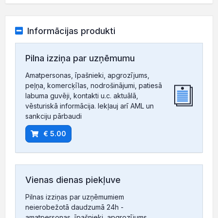
Informācijas produkti
Pilna izziņa par uzņēmumu
Amatpersonas, īpašnieki, apgrozījums,
peļņa, komercķīlas, nodrošinājumi, patiesā
labuma guvēji, kontakti u.c. aktuālā,
vēsturiskā informācija. Iekļauj arī AML un
sankciju pārbaudi
€ 5.00
Vienas dienas piekļuve
Pilnas izziņas par uzņēmumiem
neierobežotā daudzumā 24h -
amatpersonas, īpašnieki, apgrozījums,