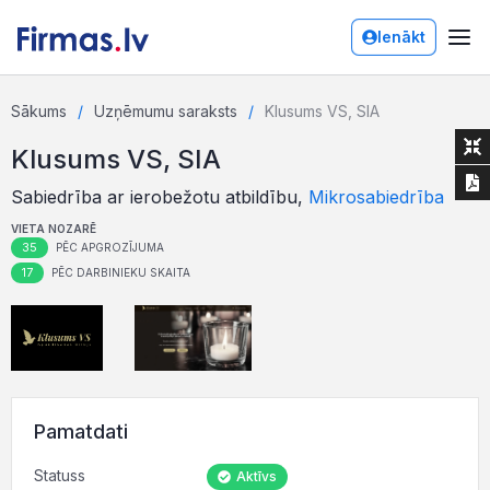
Ienākt
Sākums
Uzņēmumu saraksts
Klusums VS, SIA
Klusums VS, SIA
Sabiedrība ar ierobežotu atbildību,
Mikrosabiedrība
VIETA NOZARĒ
35
PĒC APGROZĪJUMA
17
PĒC DARBINIEKU SKAITA
Pamatdati
Statuss
Aktīvs