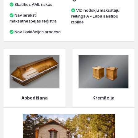
Skatīties AML riskus
VID nodokļu maksātāju
Nav ieraksti
reitings A - Laba saistību
maksātnespējas reģistrā
izpilde
Nav likvidācijas procesa
Kremācija
Apbedīšana