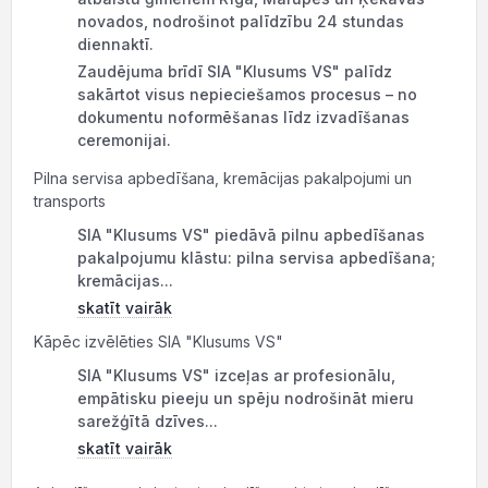
novados, nodrošinot palīdzību 24 stundas
diennaktī.
Zaudējuma brīdī SIA "Klusums VS" palīdz
sakārtot visus nepieciešamos procesus – no
dokumentu noformēšanas līdz izvadīšanas
ceremonijai.
Pilna servisa apbedīšana, kremācijas pakalpojumi un
transports
SIA "Klusums VS" piedāvā pilnu apbedīšanas
pakalpojumu klāstu: pilna servisa apbedīšana;
kremācijas...
skatīt vairāk
Kāpēc izvēlēties SIA "Klusums VS"
SIA "Klusums VS" izceļas ar profesionālu,
empātisku pieeju un spēju nodrošināt mieru
sarežģītā dzīves...
skatīt vairāk