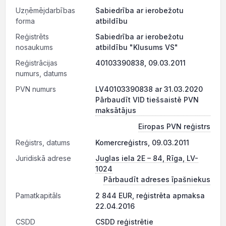
Uzņēmējdarbības
Sabiedrība ar ierobežotu
forma
atbildību
Reģistrēts
Sabiedrība ar ierobežotu
nosaukums
atbildību "Klusums VS"
Reģistrācijas
40103390838, 09.03.2011
numurs, datums
PVN numurs
LV40103390838 ar 31.03.2020
Pārbaudīt VID tiešsaistē PVN
maksātājus
Eiropas PVN reģistrs
Reģistrs, datums
Komercreģistrs, 09.03.2011
Juridiskā adrese
Juglas iela 2E – 84, Rīga, LV-
1024
Pārbaudīt adreses īpašniekus
Pamatkapitāls
2 844 EUR, reģistrēta apmaksa
22.04.2016
CSDD
CSDD reģistrētie