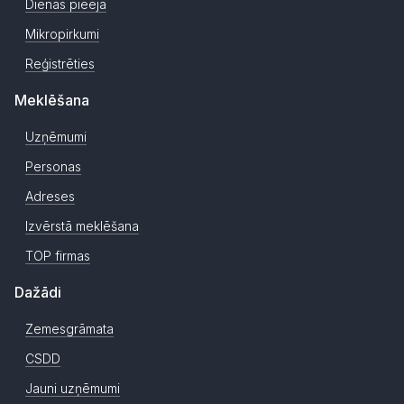
Dienas pieeja
Mikropirkumi
Reģistrēties
Meklēšana
Uzņēmumi
Personas
Adreses
Izvērstā meklēšana
TOP firmas
Dažādi
Zemesgrāmata
CSDD
Jauni uzņēmumi