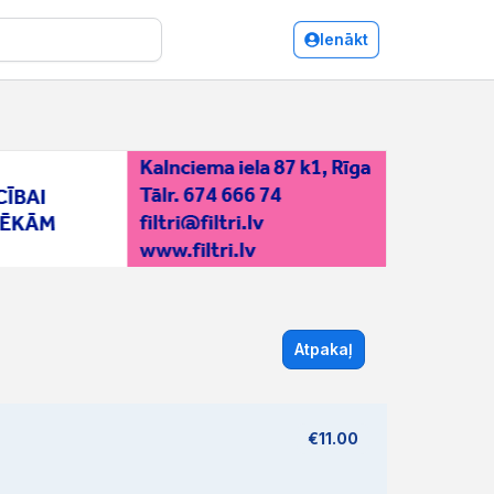
Ienākt
Atpakaļ
€11.00