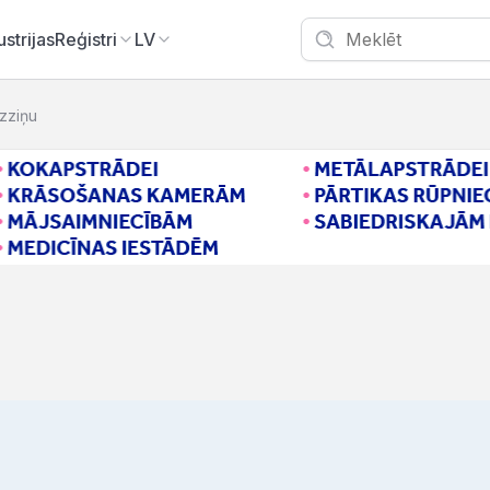
ustrijas
Reģistri
LV
izziņu