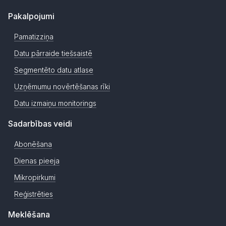
Pakalpojumi
Pamatizziņa
Datu pārraide tiešsaistē
Segmentēto datu atlase
Uzņēmumu novērtēšanas rīki
Datu izmaiņu monitorings
Sadarbības veidi
Abonēšana
Dienas pieeja
Mikropirkumi
Reģistrēties
Meklēšana