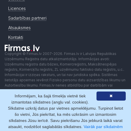
Licences
Sadarbības partneri
Atsauksmes
Kontakti
Copyright © Firmas.lv 2007-2026. Firmas.lv ir Latvijas Republikas
Uzņēmumu Reģistra datu atkalizmantotājs. Informācijas avoti:
Uzņēmumu reģistra datu bāzes, Komercreģistrs, Maksātnespējas
reģistrs, Komercķīlu reģistrs, ZL uzņēmumu faktisko datu reģistrs, u.c..
Informācijai ir izziņas raksturs, un tai nav juridiska spēka. Sistēmas
lietotājs apņemas ievērot Fizisko personu datu aizsardzības likumu un
Autortiesību likumu. Firmas.lv nenes atbildību par darbībām vai
lēmumiem, kas balstīti uz saņemto pakalpojumu. Lietotājam aizliegts
Informējam, ka šajā tīmekļa vietnē tiek
✖
izmantot jebkādas automatizētas sistēmas vai iekārtas (robotus)
piekļuvei sistēmai bez rakstiskas saskaņošanas ar Firmas.lv. Galvenā
izmantotas sīkdatnes (angļu val. cookies).
redaktore: Ingūna Pempere.
Sīkdatne uzkrāj datus par vietnes apmeklējumu. Turpinot lietot
Lietošanas noteikumi
Privātuma politika
Norēķini ar
šo vietni, Jūs piekrītat, ka mēs uzkrāsim un izmantosim
sīkdatnes Jūsu ierīcē. Savu piekrišanu Jūs jebkurā laikā varat
atsaukt, nodzēšot saglabātās sīkdatnes.
Vairāk par sīkdatnēm