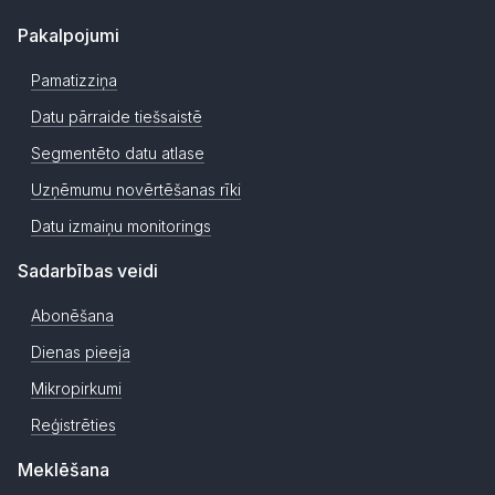
Pakalpojumi
Pamatizziņa
Datu pārraide tiešsaistē
Segmentēto datu atlase
Uzņēmumu novērtēšanas rīki
Datu izmaiņu monitorings
Sadarbības veidi
Abonēšana
Dienas pieeja
Mikropirkumi
Reģistrēties
Meklēšana