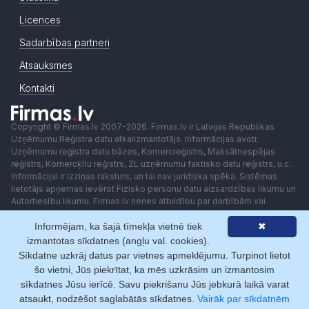
Licences
Sadarbības partneri
Atsauksmes
Kontakti
Copyright © Firmas.lv 2007-2026. Firmas.lv ir Latvijas Republikas
Uzņēmumu Reģistra datu atkalizmantotājs. Informācijas avoti:
Uzņēmumu reģistra datu bāzes, Komercreģistrs, Maksātnespējas
reģistrs, Komercķīlu reģistrs, ZL uzņēmumu faktisko datu reģistrs, u.c..
Informācijai ir izziņas raksturs, un tai nav juridiska spēka. Sistēmas
lietotājs apņemas ievērot Fizisko personu datu aizsardzības likumu un
Autortiesību likumu. Firmas.lv nenes atbildību par darbībām vai
lēmumiem, kas balstīti uz saņemto pakalpojumu. Lietotājam aizliegts
Informējam, ka šajā tīmekļa vietnē tiek
✖
izmantot jebkādas automatizētas sistēmas vai iekārtas (robotus)
piekļuvei sistēmai bez rakstiskas saskaņošanas ar Firmas.lv. Galvenā
izmantotas sīkdatnes (angļu val. cookies).
redaktore: Ingūna Pempere.
Sīkdatne uzkrāj datus par vietnes apmeklējumu. Turpinot lietot
Lietošanas noteikumi
Privātuma politika
Norēķini ar
šo vietni, Jūs piekrītat, ka mēs uzkrāsim un izmantosim
sīkdatnes Jūsu ierīcē. Savu piekrišanu Jūs jebkurā laikā varat
atsaukt, nodzēšot saglabātās sīkdatnes.
Vairāk par sīkdatnēm