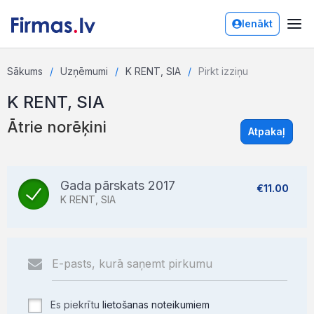
Ienākt
Sākums
Uzņēmumi
K RENT, SIA
Pirkt izziņu
K RENT, SIA
Ātrie norēķini
Atpakaļ
Gada pārskats 2017
€11.00
K RENT, SIA
Es piekrītu
lietošanas noteikumiem