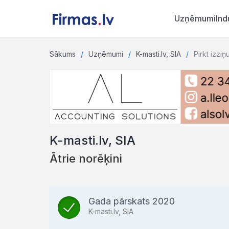
Uzņēmumi
Ind
Sākums
Uzņēmumi
K-masti.lv, SIA
Pirkt izziņ
K-masti.lv, SIA
Ātrie norēķini
Gada pārskats 2020
K-masti.lv, SIA