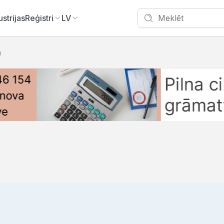
ustrijas
Reģistri
LV
u