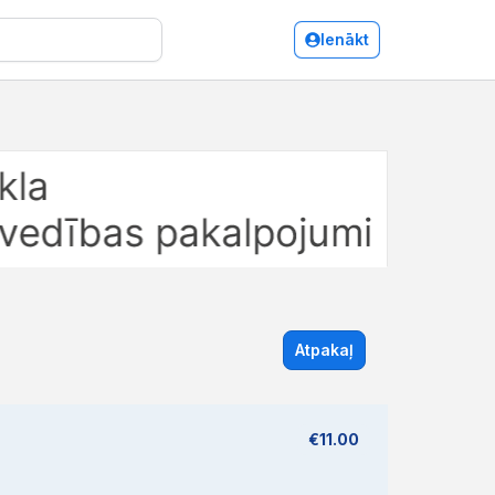
Ienākt
Atpakaļ
€11.00