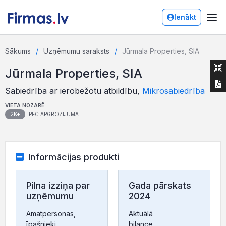
Ienākt
Sākums
Uzņēmumu saraksts
Jūrmala Properties, SIA
Jūrmala Properties, SIA
Sabiedrība ar ierobežotu atbildību,
Mikrosabiedrība
VIETA NOZARĒ
2K+
PĒC APGROZĪJUMA
Informācijas produkti
Pilna izziņa par
Gada pārskats
uzņēmumu
2024
Amatpersonas,
Aktuālā
īpašnieki,
bilance,