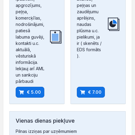
apgrozījums,
peļņas un
peļņa,
zaudējumu
komercķīlas,
aprēķins,
nodrošinājumi,
naudas
patiesā
plūsma u.c.
labuma guvēji,
pielikumi, ja
kontakti u.c.
ir ( skenēts /
aktuālā,
EDS formāts
vēsturiskā
).
informācija.
Iekļauj arī AML
un sankciju
pārbaudi
€ 5.00
€ 7.00
Vienas dienas piekļuve
Pilnas izziņas par uzņēmumiem