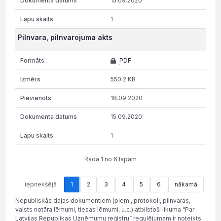
15.09.2020
1
Pilnvara, pilnvarojuma akts
PDF
550.2 KB
18.09.2020
15.09.2020
1
Rāda 1 no 6 lapām
iepriekšējā
1
2
3
4
5
6
nākamā
Nepubliskās daļas dokumentiem (piem., protokoli, pilnvaras,
valsts notāra lēmumi, tiesas lēmumi, u.c.) atbilstoši likuma “Par
Latvijas Republikas Uzņēmumu reģistru” regulējumam ir noteikts