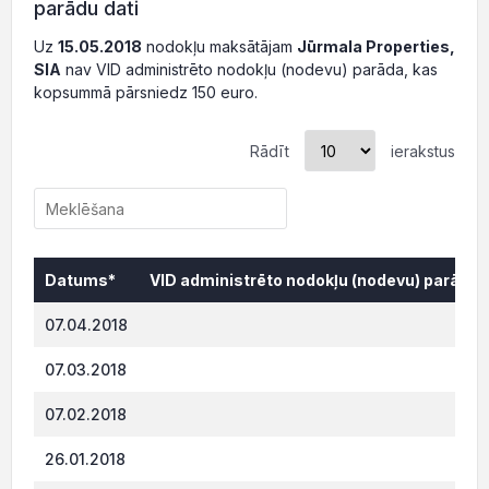
parādu dati
Uz
15.05.2018
nodokļu maksātājam
Jūrmala Properties,
SIA
nav VID administrēto nodokļu (nodevu) parāda, kas
kopsummā pārsniedz 150 euro.
Rādīt
ierakstus
Datums*
VID administrēto nodokļu (nodevu) parāds,
Datums*
VID administrēto nodokļu (nodevu) parāds,
07.04.2018
202.
07.03.2018
199.
07.02.2018
197.
26.01.2018
196.