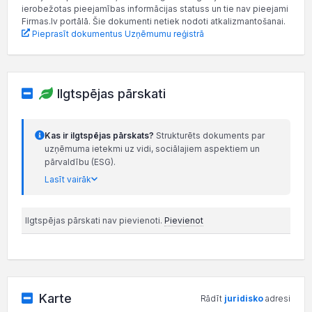
ierobežotas pieejamības informācijas statuss un tie nav pieejami
Firmas.lv portālā. Šie dokumenti netiek nodoti atkalizmantošanai.
Pieprasīt dokumentus Uzņēmumu reģistrā
Ilgtspējas pārskati
Kas ir ilgtspējas pārskats?
Strukturēts dokuments par
uzņēmuma ietekmi uz vidi, sociālajiem aspektiem un
pārvaldību (ESG).
Lasīt vairāk
Ilgtspējas pārskati nav pievienoti.
Pievienot
Karte
Rādīt
juridisko
adresi