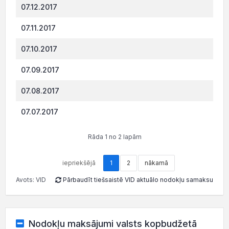
07.12.2017
193.
07.11.2017
190.
07.10.2017
188.
07.09.2017
186.
07.08.2017
183.
07.07.2017
181.
Rāda 1 no 2 lapām
iepriekšējā
1
2
nākamā
Avots: VID
Pārbaudīt tiešsaistē VID aktuālo nodokļu samaksu
Nodokļu maksājumi valsts kopbudžetā