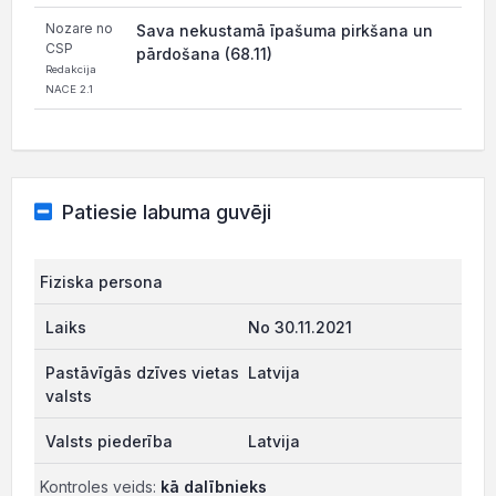
Nozare no
Sava nekustamā īpašuma pirkšana un
CSP
pārdošana (68.11)
Redakcija
NACE 2.1
Patiesie labuma guvēji
Fiziska persona
No 30.11.2021
Latvija
Latvija
Kontroles veids:
kā dalībnieks