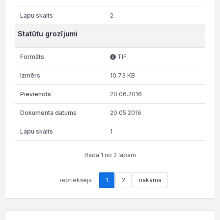
2
Statūtu grozījumi
TIF
10.73 KB
20.06.2016
20.05.2016
1
Rāda 1 no 2 lapām
iepriekšējā
1
2
nākamā