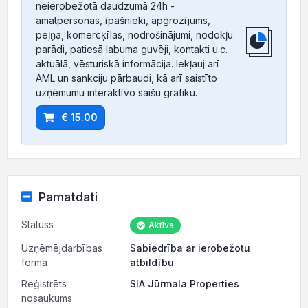
neierobežotā daudzumā 24h -
amatpersonas, īpašnieki, apgrozījums,
peļņa, komercķīlas, nodrošinājumi, nodokļu
parādi, patiesā labuma guvēji, kontakti u.c.
aktuālā, vēsturiskā informācija. Iekļauj arī
AML un sankciju pārbaudi, kā arī saistīto
uzņēmumu interaktīvo saišu grafiku.
€ 15.00
Pamatdati
Statuss
Aktīvs
Uzņēmējdarbības
Sabiedrība ar ierobežotu
forma
atbildību
Reģistrēts
SIA Jūrmala Properties
nosaukums