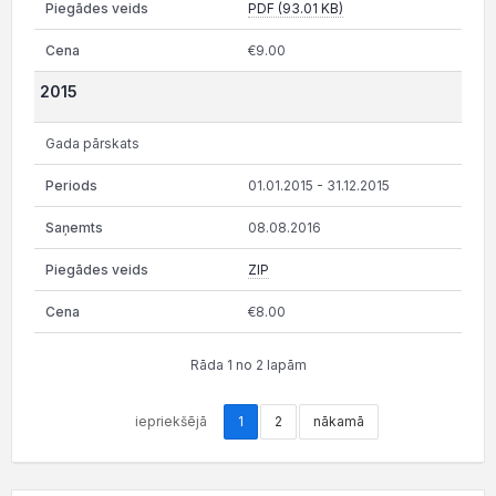
PDF (93.01 KB)
€9.00
2015
Gada pārskats
01.01.2015 - 31.12.2015
08.08.2016
ZIP
€8.00
Rāda 1 no 2 lapām
iepriekšējā
1
2
nākamā