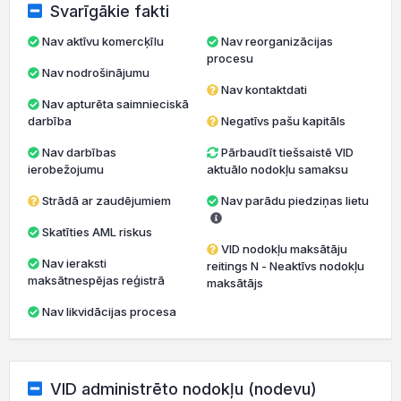
Svarīgākie fakti
Nav aktīvu komercķīlu
Nav reorganizācijas
procesu
Nav nodrošinājumu
Nav kontaktdati
Nav apturēta saimnieciskā
darbība
Negatīvs pašu kapitāls
Nav darbības
Pārbaudīt tiešsaistē VID
ierobežojumu
aktuālo nodokļu samaksu
Strādā ar zaudējumiem
Nav parādu piedziņas lietu
Skatīties AML riskus
VID nodokļu maksātāju
Nav ieraksti
reitings N - Neaktīvs nodokļu
maksātnespējas reģistrā
maksātājs
Nav likvidācijas procesa
VID administrēto nodokļu (nodevu)