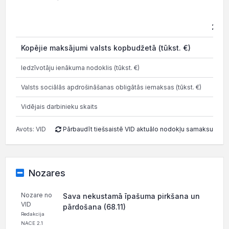
202
Kopējie maksājumi valsts kopbudžetā (tūkst. €)
0.1
Iedzīvotāju ienākuma nodoklis (tūkst. €)
Valsts sociālās apdrošināšanas obligātās iemaksas (tūkst. €)
Vidējais darbinieku skaits
Avots: VID
Pārbaudīt tiešsaistē VID aktuālo nodokļu samaksu
Nozares
Nozare no
Sava nekustamā īpašuma pirkšana un
VID
pārdošana (68.11)
Redakcija
NACE 2.1