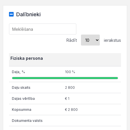
Dalībnieki
Rādīt
ierakstus
Fiziska persona
100 %
2 800
€ 1
€ 2 800