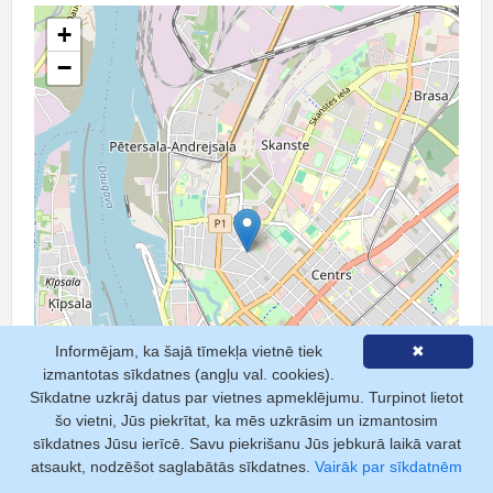
+
−
Informējam, ka šajā tīmekļa vietnē tiek
✖
izmantotas sīkdatnes (angļu val. cookies).
Sīkdatne uzkrāj datus par vietnes apmeklējumu. Turpinot lietot
šo vietni, Jūs piekrītat, ka mēs uzkrāsim un izmantosim
sīkdatnes Jūsu ierīcē. Savu piekrišanu Jūs jebkurā laikā varat
atsaukt, nodzēšot saglabātās sīkdatnes.
Vairāk par sīkdatnēm
Leaflet
| ©
OpenStreetMap contributors