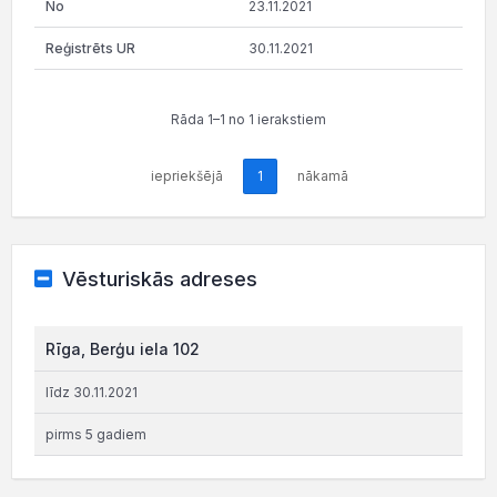
23.11.2021
30.11.2021
Rāda 1–1 no 1 ierakstiem
iepriekšējā
1
nākamā
Vēsturiskās adreses
Rīga, Berģu iela 102
līdz 30.11.2021
pirms 5 gadiem