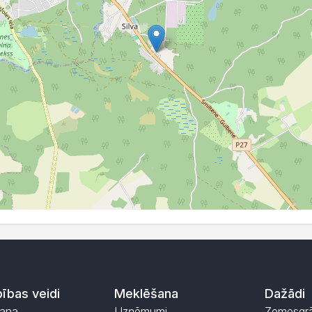
ības veidi
Meklēšana
Dažādi
ana
Uzņēmumi
Zemesgr