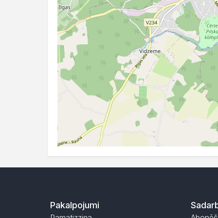
Pakalpojumi
Sadarb
Pamatizziņa
Abonēš