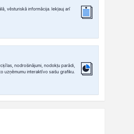
, vēsturiskā informācija. Iekļauj arī
ķīlas, nodrošinājumi, nodokļu parādi,
tīto uzņēmumu interaktīvo saišu grafiku.