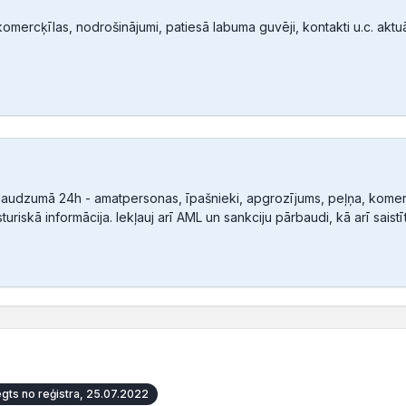
mercķīlas, nodrošinājumi, patiesā labuma guvēji, kontakti u.c. aktuālā
audzumā 24h - amatpersonas, īpašnieki, apgrozījums, peļņa, komerc
sturiskā informācija. Iekļauj arī AML un sankciju pārbaudi, kā arī sais
ēgts no reģistra, 25.07.2022