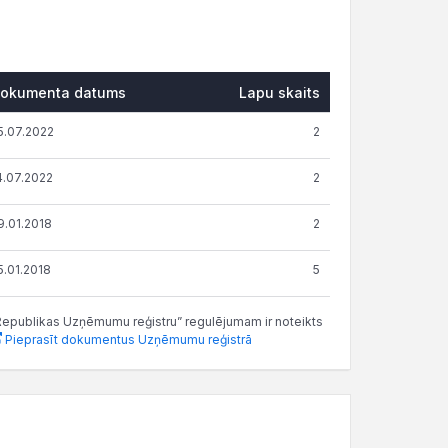
okumenta datums
Lapu skaits
5.07.2022
2
4.07.2022
2
9.01.2018
2
5.01.2018
5
as Republikas Uzņēmumu reģistru” regulējumam ir noteikts
Pieprasīt dokumentus Uzņēmumu reģistrā