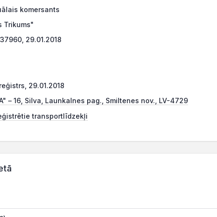
uālais komersants
is Trikums"
37960, 29.01.2018
eģistrs, 29.01.2018
1A" – 16, Silva, Launkalnes pag., Smiltenes nov., LV-4729
ģistrētie transportlīdzekļi
etā