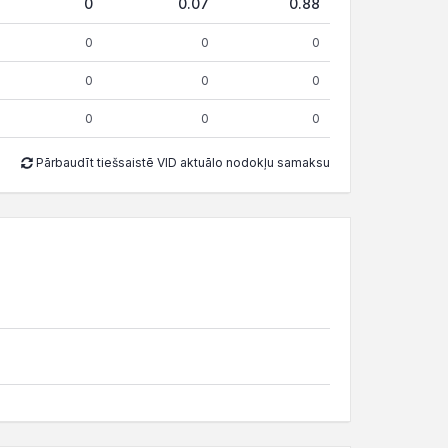
0
0.07
0.88
0
0
0
0
0
0
0
0
0
Pārbaudīt tiešsaistē VID aktuālo nodokļu samaksu