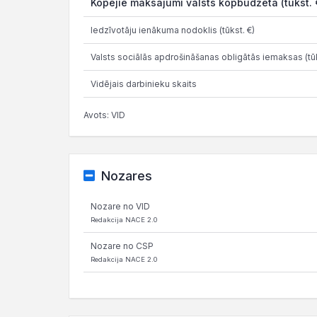
Kopējie maksājumi valsts kopbudžetā (tūkst. 
Iedzīvotāju ienākuma nodoklis (tūkst. €)
Valsts sociālās apdrošināšanas obligātās iemaksas (tūk
Vidējais darbinieku skaits
Avots: VID
Nozares
Nozare no VID
Redakcija NACE 2.0
Nozare no CSP
Redakcija NACE 2.0