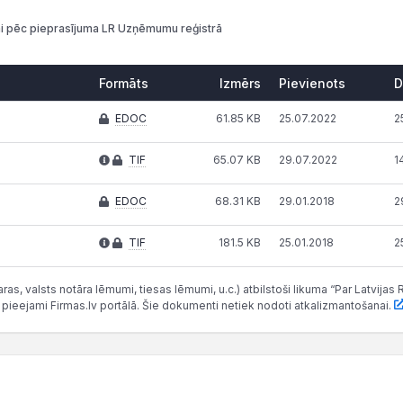
i pēc pieprasījuma LR Uzņēmumu reģistrā
Formāts
Izmērs
Pievienots
D
EDOC
61.85 KB
25.07.2022
2
TIF
65.07 KB
29.07.2022
1
EDOC
68.31 KB
29.01.2018
2
TIF
181.5 KB
25.01.2018
2
as, valsts notāra lēmumi, tiesas lēmumi, u.c.) atbilstoši likuma “Par Latvij
 pieejami Firmas.lv portālā. Šie dokumenti netiek nodoti atkalizmantošanai.