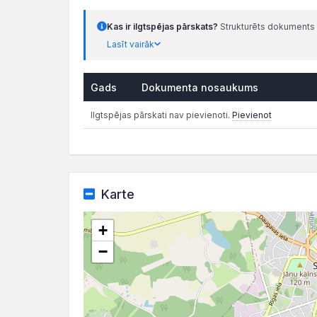
Kas ir ilgtspējas pārskats?
Strukturēts dokuments 
Lasīt vairāk
Gads
Dokumenta nosaukums
Ilgtspējas pārskati nav pievienoti.
Pievienot
Karte
+
−