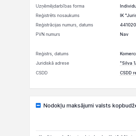
Uzņēmējdarbības forma
Individ
Reģistrēts nosaukums
IK "Jur
Reģistrācijas numurs, datums
441020
PVN numurs
Nav
Reģistrs, datums
Komercr
Juridiskā adrese
"Silva 
CSDD
CSDD re
Nodokļu maksājumi valsts kopbudž