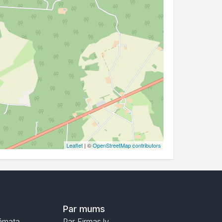
Leaflet
| ©
OpenStreetMap contributors
Par mums
āmata
Par Firmas.lv